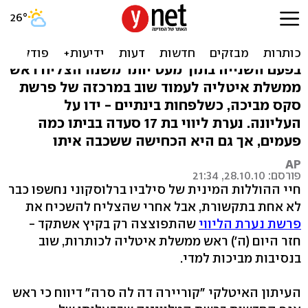
מה עשתה יצאנית ממרוקו
בווילה של ברלוסקוני?
בפעם השנייה בתוך מעט יותר משנה הצליח ראש
ממשלת איטליה לעמוד שוב במרכזה של פרשת
סקס מביכה, כשלפחות בינתיים - ידו על
העליונה. נערת ליווי בת 17 סעדה בביתו כמה
פעמים, אך גם היא הכחישה ששכבה איתו
AP
פורסם: 28.10.10, 21:34
חיי ההוללות המינית של סילביו ברלוסקוני נחשפו כבר
לא אחת בתקשורת, אבל אחרי שהצליח להשכיח את
פרשת נערת הליווי
שהתפוצצה רק בקיץ אשתקד -
חזר היום (ה') ראש ממשלת איטליה לכותרות, שוב
בנסיבות מביכות למדי.
העיתון האיטלקי "קוריירה דה לה סרה" דיווח כי ראש