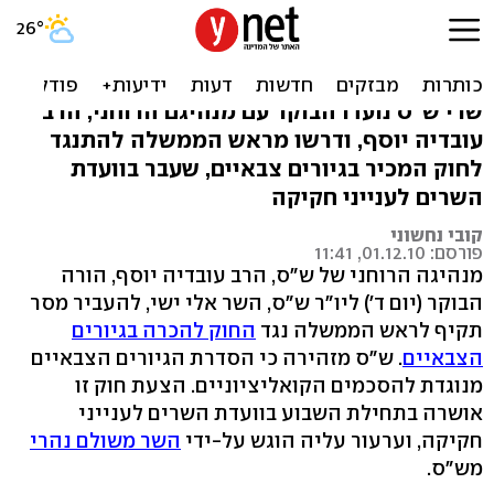
ש"ס לנתניהו: גיור צבאי נוגד
ההסכם הקואליציוני
שרי ש"ס נועדו הבוקר עם מנהיגם הרוחני, הרב
עובדיה יוסף, ודרשו מראש הממשלה להתנגד
לחוק המכיר בגיורים צבאיים, שעבר בוועדת
השרים לענייני חקיקה
קובי נחשוני
פורסם: 01.12.10, 11:41
מנהיגה הרוחני של ש"ס, הרב עובדיה יוסף, הורה
הבוקר (יום ד') ליו"ר ש"ס, השר אלי ישי, להעביר מסר
תקיף לראש הממשלה נגד
החוק להכרה בגיורים
הצבאיים
. ש"ס מזהירה כי הסדרת הגיורים הצבאיים
מנוגדת להסכמים הקואליציוניים. הצעת חוק זו
אושרה בתחילת השבוע בוועדת השרים לענייני
חקיקה, וערעור עליה הוגש על-ידי
השר משולם נהרי
מש"ס.