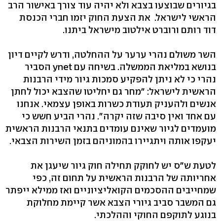
בגיורים שבוצעו בצבא ולא יהיה עוד צורך באישור הרב
הראשי לישראל. את הצעת החוק יזמו חברי הכנסת
דוד רותם ורוברט אילטוב מישראל ביתנו.
השר משולם נהרי ערער על ההחלטה, ודרש לקיים דיון
בנושא במליאת הממשלה. בשיחה עם ynet הסביר
נהרי כי לא ניתן להפקיע סמכות גיור מידי הרבנות
הראשית לישראל: "מחר גם יחליטו שהצבא יכול לחתן
אנשים ולהעניק תעודת כשרות באופן עצמאי. אנחנו
עם אחד ואין סיבה שזה יקרה". נהרי הביע חשש כי
מועמדים לגיור שאינם עומדים בתנאי הרבנות הראשית
יעקפו אותה ויתגיירו בהמוניהם בזמן השירות הצבאי.
לטעת ש"ס יש לחוקק תחילה חוק גיור שיעגן את
אחריותה של הרבנות הראשית על תחום זה, כפי
שמחייבים ההסכמים הקואליציוניים ואז ממילא ייפתר
גם המשבר סביב גיורי הצבא אשר קיימת מחלוקת
בנוגע לתוקפם החוקי וההלכתי.