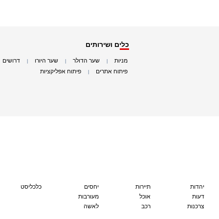
כלים ושירותים
מניות
שער הדולר
שער היורו
דרושים
|
|
|
|
פיתוח אתרים
פיתוח אפליקציות
|
|
יהדות
תיירות
יחסים
כלכליסט
דעות
אוכל
מעורבות
צרכנות
רכב
לאשה