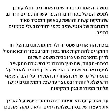
במשטרה אמרו כי בחודשים האחרונים, נפלו קורבן
למעשיהם של בסון וחברו הנער עשרות נערים חרדים,
שהותקפו קשות והושפלו, באופן המזכיר מאוד
התנהגות של אנטישמים כלפי יהודים בעלי סממנים
דתיים.
בזכות התיאורים שמסרו חלק מהמתלוננים, הצליחו
החוקרים להתחקות אחר בסון וחברו. בסון הובא אתמול
לדיון בהארכת מעצרו בבית משפט השלום
בפתח-תקווה, שם טען סנגורו כי במשטרה מתקשים
לפענח את מלוא פרטי הפרשה ולכן מנסים להטיל על
כתפיו של מרשו את האחריות המלאה עליהם. הוא אף
דרש שלא להותירו במעצר עד שכל המתלוננים יגישו
תלונה מסודרת בגין התקיפות.
עם זאת, קבעה השופטת ניצה מימון-שעשוע להאריך
את מעצרו של בסון בשלושה ימים. היא נימקה זאת בכך