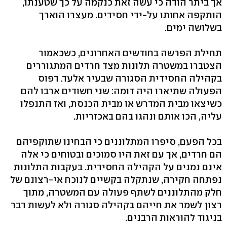
אך ביתר הודה כי עשה זאת כנקמה על כך שטענתו,
הותקפה אחותו על-ידי חסידים. מעצרו הוארך
בשלושה ימים.
תחילת הפרשה בחודשים האחרונים, כשכאמור
הצטברו במשטרה תלונות מצד חרדים המתגוררים
בקהילה החסידית הסגורה שבעיר אלעד. דפוס
הפעולה שתיארו היה דומה: שני חשודים ארבו להם
כשיצאו מבית המדרש או מבית הכנסת, ואז התנפלו
עליה, הכו אותם ונהגו בהם באכזריות.
בכל הפעם, סיפרו המתלוננים כי הבחינו שתוקפיהם
הם חרדים, אך עם זאת היו סמוכים ובטוחים כי אלה
אינם נמנים על הקהילה החסידית. בעקבות התלונות
נפתחה חקירה, שנתקלה בקשיים לנוכח אי-רצונם של
חלק מהתלוננים לשתף פעולה עם המשטרה, מתוך
רצון לשמר את חייהם בקהילה סגורה ולא לעשות דבר
בניגוד להוראות הרבנים.