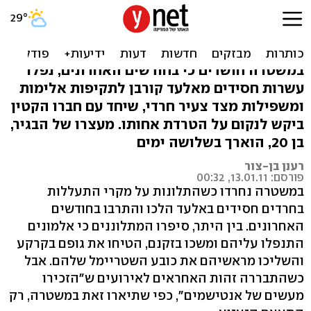
חרדי חשוד שהתעלל
בחסידים: "כמו אנטישמי"
במשטרה חושדים כי בחודשים האחרונים, נפלו
עשרות חסידים מאלעד קורבן לתקיפות אלימות
ומשפילות מצד צעיר חרדי, שיחד עם חברו הקטין
ביקש לנקום על הטרדת אחותו. מעצרו של הבגיר,
בן 20, הוארך בשלושה ימים
רענן בן-צור
פורסם: 13.01.11, 00:32
במשטרה נחרדו כשהתלונות על מקרי התעללות
בחרדים חסידים באלעד הלכו והתרבו בחודשים
האחרונים. בין היתר, סיפרו המתלוננים כי אלמונים
התנפלו עליהם ומשכו בזקנם, הטיחו את גופם בקרקע
והשליכו מראשיהם את כובע השטריימל שלהם. אבל
כשהתבררה זהות האחראים לאירועים ש"הזכירו
מעשים של אנטישמים", כפי שתיארו זאת במשטרה, רק