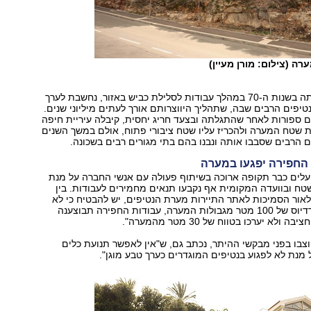
ה (צילום: מורן מעיין)
המערה, שהתגלתה בשנות ה-70 במהלך עבודות לסלילת כביש באזור, נחשבת לערך
טיפים הרבים שבה, שתהליך היווצרותם אורך לעתים מיליוני שנים.
1976, שנים ספורות לאחר שהתגלתה ובצעד חריג יחסית, קיבלה עיריית חיפה
 שטח המערה ולהכריז עליו שטח ציבורי פתוח, אולם במשך השנים
הרבים שסבבו אותה ונבנו בהם בתי מגורים רבים בשכונה.
החפירה יפגעו במערה
ועלים כבר תקופה ארוכה בשיתוף פעולה עם אנשי החברה על מנת
טח ובוועדה המקומית אף נקבעו תנאים מחמירים לעבודות. בין
לאור הסמיכות לאתר התיירות מערת הנטיפים, יש להבטיח כי לא
יערכו פיצוצים ברדיוס של 100 מטר מגבולות המערה, עבודות החפירה תבוצענה
לא יערכו בטווח של 30 מטר מהמערה".
צבו בפני מבקשי ההיתר, נכתב גם, ש"אין לאפשר תנועת כלים
מנת לא לפגוע בנטיפים המוגדרים כערך טבע מוגן".