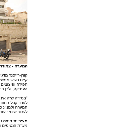
המערה - צמודה ל
קורן-רייסנר מדג
קיים חשש ממשי כ
חפירה ופיצוצים 
העתיקה, ולכן היה
"במידה שזה אינו
לאחר קבלת חוות 
המערה ולמנוע כל
לעבור שינוי ייעו
מעיריית חיפה
נמ
מערת הנטיפים וע