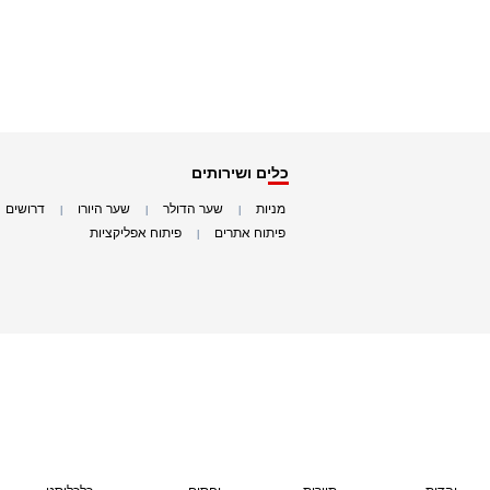
כלים ושירותים
מניות
שער הדולר
שער היורו
דרושים
|
|
|
|
פיתוח אתרים
פיתוח אפליקציות
|
|