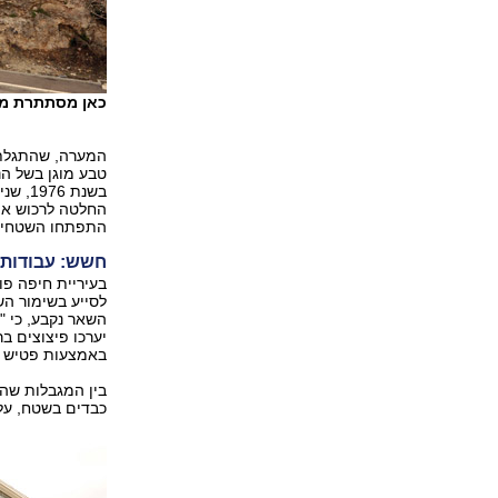
כאן מסתתרת מער
טבע מוגן בשל הנ
בשנת 
החלטה לרכוש את
התפתחו השטחים 
חשש: עבודות 
בעיריית חיפה פ
לסייע בשימור הש
השאר נקבע, כי "
באמצעות פטיש חציבה ו
בין המגבלות שהו
כבדים בשטח, על 