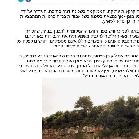
 קרקעית עתיקה, הממוקמת בשכונת דניה בחיפה, הוגדרה על ידי
ע מוגן - אך נמצאת בסכנה בשל עבודות בנייה פרטיות המתבצעות
כך נודע ל-ynet.
ובאה לפני כחודש בפני הוועדה המקומית לתכנון ובנייה, שהכירה
ערה ואף החליטה להגביל משמעותית את העבודות באזור. עם
ת הטבע טוענים כי הצעדים הללו אינם מספיקים ודורשים לפקח על
יר בשטחים שסביב לאתר - כשטח ציבורי פתוח.
שיחה עם ynet הסבירה ענבל קורן-רייסנר, מתכננת החברה להגנת הטבע בחיפה, כי
וגדרות על פי החוק כערך טבע מוגן ואנחנו סבורים כי מחובתנו
שב בהם ולהגן עליהם ככל הניתן. ערכי טבע כמו אלה נוצרו על ידי
ואלפי שנים, ואין לאף גורם זכות מוסרית להרוס אותם או לפגוע
צורך הקמת בית מגורים חדש".