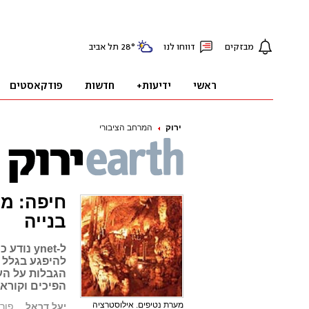
ירוק
המרחב הציבורי
חיפה: מע
בנייה
ל-ynet 
להיפגע בגלל 
הגבלות על הע
הפיכים וקוראי
מערת נטיפים. אילוסטרציה
יעל דראל
פורסם: .11