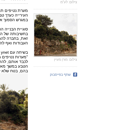
צילום: לע"מ
מערת נטיפים תת
העירייה כערך טב
במגרש הסמוך אליה, 
סוגיית הבנייה ה
בחשיבותה של המ
זאת, בחברה להגנ
העבודות ואף להכ
ב
"מערות נטיפים מ
צילום: מורן מעיין
לכבד אותם, להתח
הטבע במשך מאות 
בהם, בטח שלא ל
שתף בפייסבוק