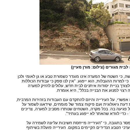
בית מגורים (צילום: מורן מעיין)
ישה, כי השטח של המערה אינו מוגדר כשמורת טבע או גן לאומי ולכן
י למרות ההגבלות, הוא ייפגע. "אין לנו ספק כי עבודות הכוללות
לצורך בניית יסודות איתנים לבית חדש, עלולים להזיק למערה
 רצוי למנוע את הבנייה בכלל", היא אומרת.
 אפשרי, על העירייה והיזם להתקדם עם העבודות בזהירות המרבית,
דעת גיאולוגית ועם פיקוח צמוד של מומחים, שידאגו לשמור על
 פגיעה בה. בכל מקרה, השטחים שנותרו מסביב למערה, צריכים
ד - כדי לוודא שהאתר לא ייפגע בעתיד".
סר בתגובה, כי "העירייה מייחסת חשיבות עליונה לשמירה על
רכי הטבע הנדירים הקיימים במקום. העירייה פועלת בשיתוף