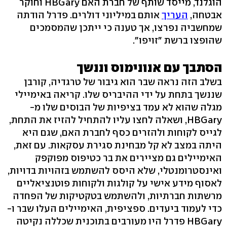
הוגלנד, מייסד שותף של חברת האם HBGary וחוקר
אבטחה,
העריך
אותם במיליוני דולרים. פדרל הודתה
שמחשביה נפרצו, אך טענה כי ייתכן שהמסמכים
שהופצו ברשת "זויפו".
הסתבך עם אנונימוס וננשך
בשלב הזה נראה שבר הוא גיבור של טרגדיה, קורבן
שננשך בתחת על ידי ההיבריס שלו. קריאה באימיילי
מגלה שהוא לא עמד בציפיות של הבוסים שלו מ-
HBGary, ושאלה לחצו עליו להתחיל להזיז את התחת,
לגייס לקוחות ולהזרים כסף לחברת האם, שגם היא
היתה במצב לא קל מבחינת סגירת עסקאות. עם זאת,
האימיילים גם מציירים את בר כטיפוס מפוקפק
ואינסטרומנטלי, שלא היסס להשתמש בזהויות בדויות,
לאסוף מידע אישי על קולגות ולקוחות פוטנציאליים
מרשתות חברתיות, ולהשתמש בטקטיקות של הפחדה
כדי לעמוד ביעדים. ספציפית, האימיילים העלו שבר ו-
HBGary פדרל היו מעורבים בתוכנית שכללה נקיטה