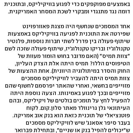
באמצעים מפוקפקים כדי לפגוע בוויקיליקס, ובתוכנית
דומה נגד מתנגדי ומבקרי לשכת המסחר האמריקנית.
אחד המסמכים שנחשף היה מצגת פאוורפוינט
שפירטה את התוכנית לפגיעה בוויקיליקס באמצעות
שיתוף פעולה בין פדרל לשתי חברות נוספות, פלנטיר
טקנולוג'יז ובריקו טקנולוג'יז, שיתוף פעולה שזכה לשם
"צוות תמיס" (האם מדובר בחוש הומור מעוות של
הטיפוסים הללו? תמיס היתה אלת הצדק העליון,
החוק והסדר במיתולוגיה היוונית). אחת ההצעות של
צוות תמיס היתה להעביר לוויקיליקס מסמכים
מזוייפים בחשאי, ואחרי שהאתר יפרסמם לחשוף שהם
מזוייפים ובכך לפגוע באמינותו. הצעה נוספת היתה
להפעיל לחץ על תומכים בולטים של ויקיליקס, ובהם
העיתונאי גלן גרינוולד מאתר סלון.קום. לקוח
פוטנציאלי של תוכנית כזאת הוא בנק אוב אמריקה.
בעבר סיפר אסאנג' שיש לוויקיליקס מסמכים
ש"יכולים להפיל בנק או שניים", ובתחילת פברואר