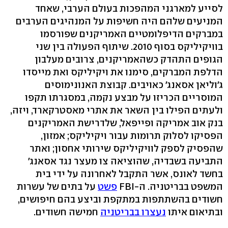
לסייע למארגני המהפכות בעולם הערבי, שאחד
המניעים שלהם היה חשיפות על המנהיגים הערבים
במברקים הדיפלומטיים האמריקנים שפורסמו
בוויקיליקס בסוף 2010. שיתוף הפעולה בין שני
הגופים התהדק כשהאמריקנים, צרובים מעלבון
הדלפת המברקים, סימנו את ויקיליקס ואת מייסדו
ג'וליאן אסאנג' כאויבים. קבוצת האנונימוסים
המוסריים הכריזו על מבצע נקמה, במסגרתו תקפו
ולעתים הפילו בין השאר את אתרי מאסטרקארד, ויזה,
בנק אוב אמריקה ופייפאל, שלדרישת האמריקנים
הפסיקו לסלוק תרומות עבור ויקיליקס; אמזון,
שהפסיק לספק לוויקיליקס שירותי אחסון; ואתר
התביעה בשבדיה, שהוציאה צו מעצר נגד אסאנג'
בחשד לאונס, אשר התקבל לאחרונה על ידי בית
המשפט בבריטניה. ה-FBI
פשט
על בתים של עשרות
חשודים בהשתתפות במתקפת וביצע בהם חיפושים,
ובתיאום איתו
נעצרו בבריטניה
חמישה חשודים.