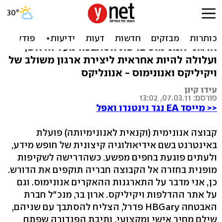
מפלתו של חושף ההאקרים
איך חברת אבטחה אמריקנית שרצתה לפצח את
ארגוני אנונימוס ברשת הסתבכה מעל הראש,
ועלולה להיות אחראית ליצירת ארגון משולב של
ויקיליקס ואנונימוס - אנונליקס
עידו קינן
פורסם: 07.03.11, 13:02
<< מייסד EA נגד נינטנדו ואפל
קבוצה אנונימית (וקנאית לאנונימיותה) פועלת
באינטרנט בשם אידיאולוגיה קיצונית של חופש מידע,
ולעתים פוגעת בחפים מפשע. כשהדרישה לשקיפות
מופנית בחזרה אל הקבוצה חבריה תוקפים את הדורש.
כן, אני מדבר על התארגנות ההאקרים אנונימוס. וגם
על אתר ההדלפות ויקיליקס. ארון בר, מנכ"ל חברת
האבטחה HBGary פדרל, הצליח להסתבך עם שניהם,
שילם מחיר אישי ומקצועי, ותיבת הפנדורה שפתח