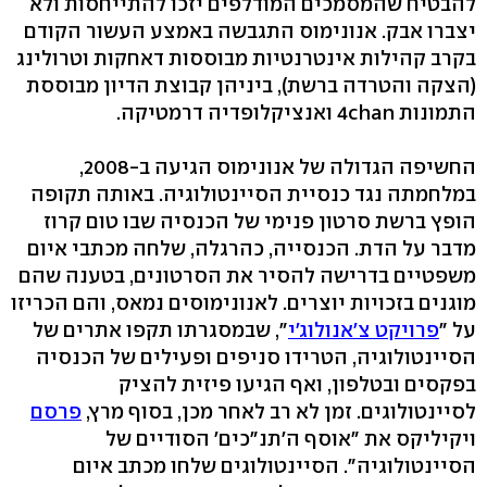
להבטיח שהמסמכים המודלפים יזכו להתייחסות ולא
יצברו אבק. אנונימוס התגבשה באמצע העשור הקודם
בקרב קהילות אינטרנטיות מבוססות דאחקות וטרולינג
(הצקה והטרדה ברשת), ביניהן קבוצת הדיון מבוססת
התמונות 4chan ואנציקלופדיה דרמטיקה.
החשיפה הגדולה של אנונימוס הגיעה ב-2008,
במלחמתה נגד כנסיית הסיינטולוגיה. באותה תקופה
הופץ ברשת סרטון פנימי של הכנסיה שבו טום קרוז
מדבר על הדת. הכנסייה, כהרגלה, שלחה מכתבי איום
משפטיים בדרישה להסיר את הסרטונים, בטענה שהם
מוגנים בזכויות יוצרים. לאנונימוסים נמאס, והם הכריזו
על "
פרויקט צ'אנולוג'י
", שבמסגרתו תקפו אתרים של
הסיינטולוגיה, הטרידו סניפים ופעילים של הכנסיה
בפקסים ובטלפון, ואף הגיעו פיזית להציק
לסיינטולוגים. זמן לא רב לאחר מכן, בסוף מרץ,
פרסם
ויקיליקס את "אוסף ה'תנ"כים' הסודיים של
הסיינטולוגיה". הסיינטולוגים שלחו מכתב איום