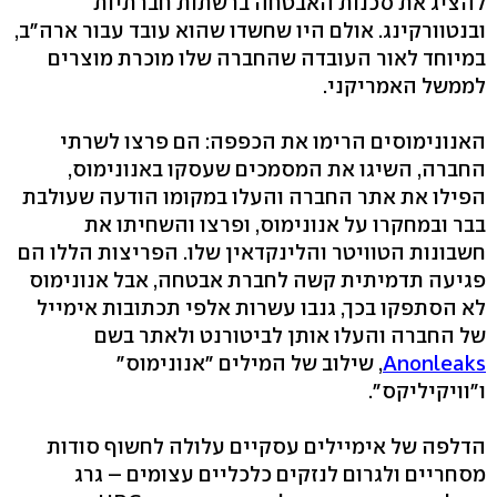
להציג את סכנות האבטחה ברשתות חברתיות
ובנטוורקינג. אולם היו שחשדו שהוא עובד עבור ארה"ב,
במיוחד לאור העובדה שהחברה שלו מוכרת מוצרים
לממשל האמריקני.
האנונימוסים הרימו את הכפפה: הם פרצו לשרתי
החברה, השיגו את המסמכים שעסקו באנונימוס,
הפילו את אתר החברה והעלו במקומו הודעה שעולבת
בבר ובמחקרו על אנונימוס, ופרצו והשחיתו את
חשבונות הטוויטר והלינקדאין שלו. הפריצות הללו הם
פגיעה תדמיתית קשה לחברת אבטחה, אבל אנונימוס
לא הסתפקו בכך, גנבו עשרות אלפי תכתובות אימייל
של החברה והעלו אותן לביטורנט ולאתר בשם
Anonleaks
, שילוב של המילים "אנונימוס"
ו"וויקיליקס".
הדלפה של אימיילים עסקיים עלולה לחשוף סודות
מסחריים ולגרום לנזקים כלכליים עצומים – גרג