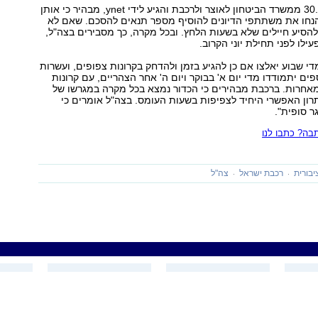
פקס שנשלח ב-30.3 ממשרד הביטחון לאוצר ולרכבת והגיע לידי ynet, מבהיר כי אותן
הנחו את משתתפי הדיונים להוסיף מספר תנאים להסכם. שאם לא
ה להסיע חיילים שלא בשעות הלחץ. ובכל מקרה, כך מסבירים בצה"ל,
עילו לפני תחילת יוני הקרוב.
 מדי שבוע יאלצו אם כן להגיע בזמן ולהדחק בקרונות צפופים, ועשרות
ים יתמודדו מדי יום א' בבוקר ויום ה' אחר הצהריים, עם קרונות
מאחרות. ברכבת מבהירים כי הכדור נמצא בכל מקרה במגרשו של
תרון האפשרי היחיד לצפיפות בשעות העומס. בצה"ל אומרים כי
 סופית".
ה? כתבו לנו
בורית
רכבת ישראל
צה"ל