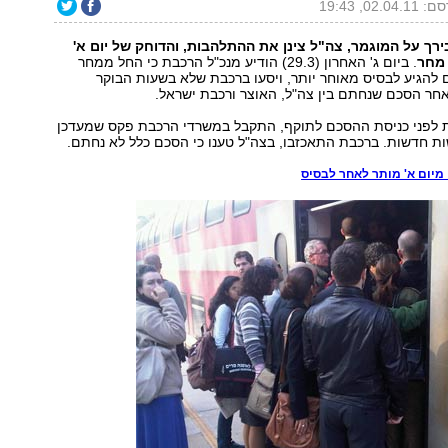
02.04., 19:43
רך על המוגמר, צה"ל צינן את ההתלהבות, והדוחק של יום א'
 מחר
. ביום ג' האחרון (29.3) הודיע מנכ"ל הרכבת כי החל ממחר
חיילים להגיע לבסיס מאוחר יותר, ויסעו ברכבת שלא בשעות הבוקר
חר הסכם שנחתם בין צה"ל, האוצר ורכבת ישראל.
ה', 24 שעות לפני כניסת ההסכם לתוקף, התקבל במשרדי הרכבת פקס שמעדכן
ות חדשות. ברכבת התאכזבו, בצה"ל טענו כי הסכם כלל לא נחתם.
מיום א' מותר לאחר לבסיס