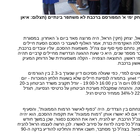
 ימי א' המפורסם ברכבת לא משתפר בינתיים (תצלום: איאן
ל, יצחק (חקי) הראל, היה מרוצה מאד ביום ג' האחרון. במסגרת
ללה האקדמית כנרת, אמר האלוף לשעבר כי הסכם הסעת חיילים
, נחתם סוף סוף עם צה"ל. משמעות ההסכם, עליו עובדים ברכבת,
ר מספר שנים, היא כי שעת ההגעה הנדרשת מחיילים קרביים תהיה
מי ראשון. התוצאה הצפויה - הקלה משמעותית של הדוחק המעיק
אשון ברכבת.
פרטי ההסכם פשוטים למדי, כפי שעולה מסיכום דיון שנערך ב-2.3 בין הגורמים
השונים והגיע לידי ynet. בתמורה לנסיעת חיילים שלא בשעות הלחץ המוכרות - יום
א' בין 06:00 ל-09:00 ויום ה' בין 16:00 ל-19:00 - יגדל תקציב משרד הביטחון ב-20
נה, וההנחה שמקבלת מערכת הביטחון על כרטיסי הנסיעה, תגדל
תם בין הצדדים, היה "כפוף לאישור הרמות הממונות", והסעיף
י אם לא יאשרו אותן "רמות ממונות" את תקפות ההסכם, הוא יהיה
נכ"ל הרכבת, יש להניח, ראה את ההסכם כסגור, שכן במשך חודש
ה"ל כל סיבה לדווח על סירוב לאשרו. לכן הרשה לעצמו הראל להניח
כי ההסכם יצא לפועל. בצה"ל כך מסתבר, חשבו אחרת והחליטו להודיע בדקה ה-90