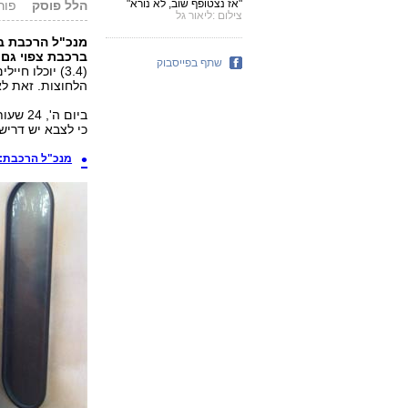
"אז נצטופף שוב, לא נורא"
הלל פוסק
פורסם: 11
צילום :ליאור גל
מנכ"ל הרכבת בי
ברכבת צפוי גם
שתף בפייסבוק
(3.4) יוכלו 
הלחוצות. זאת לא
ביום 
כי לצבא יש דריש
מנכ"ל הרכבת: 