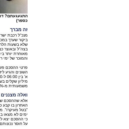
התגעגעתם? דוחק
כספר)
זה מברך
מנכ"ל רכבת ישרא
ביקור שערך במכ
שלא בשעות הלחץ
בצה"ל ובאוצר כב
מאוחרת יותר בי
והמוכר של ימי ר
מיליון שקלים בש
משמעותית מ-22% ל-34% ממחיר כרטיס רגיל.
ואלה מצננים
אלא שההסכם שנח
האחרון בו קבע כ
"בטל מעיקרו". מ
ימים לא מצאו בצ
על חוסר נכונותם.