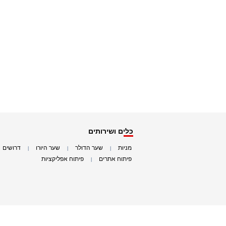
כלים ושירותים
מניות
שער הדולר
שער היורו
דרושים
|
|
|
|
פיתוח אתרים
פיתוח אפליקציות
|
|