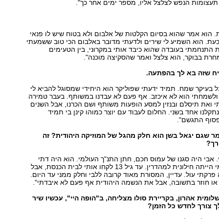
תעצומות הנפש לצלצל אליו, מספר ימים אחר כך".
ת. הוא אמר שהוא בסיום הקלטות של אלבום ולא בטוח שיש לו פנאי
עת. הוא השמיע לי שירים ולדעתי מדובר באלבום הכי טוב ששמעתי
 התנחמתי בעובדה שהוא כיבד אותי במקרוני, בין הטעימים
חרת בבוקר, הוא צלצל ואמר שהסקיצה מוכנה".
ניח שזה בא לך בהפתעה.
ל בעיקר שמח. תמיד ידעתי שפוליקר הוא היחידי שמסוגל להביא לי
לשמחתי הוא לא איכזב. אף פעם לא עבדנו במשותף. בעבר טמירה
תי ואת תיסלם ובנזין למסע הופעות משותף ושם הכרנו, אבל השנים
תקלנו אחד בשני. החלום לעבוד עם יוצר כמוהו קינן בי תמיד
פסוף התגשם".
ר שגם יגאל בשן הוא חלק מהגל של המוזיקה היהודית? זה
רך?
 אבי היה סגנו של עמוס חכם, חתן התנ"ך העולמי. הוא היה דתי
מאוד, בעוד שאמי הייתה חילונית למהדרין. עד גיל 13 לקחו אותי לבית הכנסת, אבל
פרקתי עול. עדיין, המסורת מאוד קרובה ללבי וחלק ממני עד היום.
או חוזר בתשובה, אבל את הנשמה היהודית אף פעם לא איבדתי".
ומית אהרון, בקריירת סולו מצליחה, ב"הופה היי", עכשיו שיר
ך צורך לחדש כל הזמן?