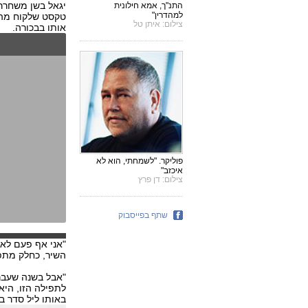
יגאל בשן משחרר 
התנ"ך, אמא חילונית
למהדרין"
טקסט שלקוח מההג
צילום: איתן טל
אותו בבכורה.
פוליקר. "לשמחתי, הוא לא
איכזב"
צילום: דן פרץ
שתף בפייסבוק
"אני אף פעם לא 
השיר, כחלק מתפי
"אבל בשנה שעברה
לתפילה הזו, היא
באותו ליל סדר ב