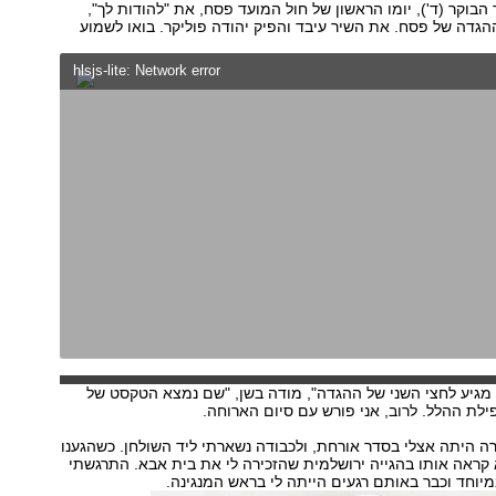
הבוקר (ד'), יומו הראשון של חול המועד פסח, את "להודות לך",
דה של פסח. את השיר עיבד והפיק יהודה פוליקר. בואו לשמוע
hlsjs-lite: Network error
מגיע לחצי השני של ההגדה", מודה בשן, "שם נמצא הטקסט של
לת ההלל. לרוב, אני פורש עם סיום הארוחה.
 היתה אצלי בסדר אורחת, ולכבודה נשארתי ליד השולחן. כשהגענו
 קראה אותו בהגייה ירושלמית שהזכירה לי את בית אבא. התרגשתי
מיוחד וכבר באותם רגעים הייתה לי בראש המנגינה.