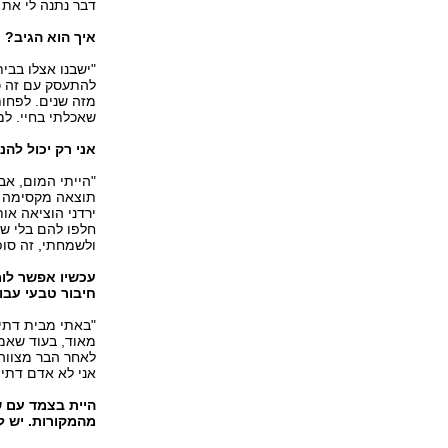
דבר נתנה לי את 
איך הוא הגיב?
"ישבנו אצלו בבי
להתעסק עם זה כ
מזה שנים. לפחות
שאכלתי בחיי. למ
אני רק יכול לה
"הייתי המום, אב
תוצאה מקסימה ו
ירדני הוציאה או
חלפו להם בלי שנ
ולשמחתי, זה סו
עכשיו אפשר לומ
חיבור טבעי עבו
"באתי מבית דתי.
לאחר הבר מצווה 
אני לא אדם דתי 
היית בצמד עם של
מהמקורות. יש ל