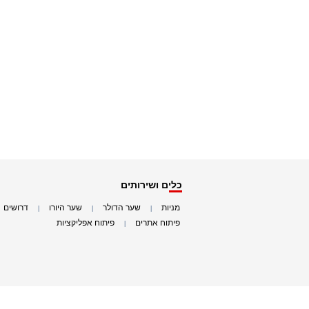
כלים ושירותים
מניות
שער הדולר
שער היורו
דרושים
|
|
|
|
פיתוח אתרים
פיתוח אפליקציות
|
|