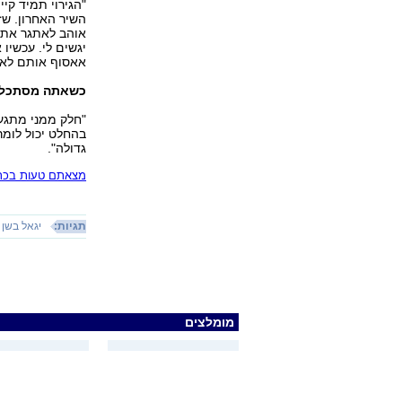
"הגירוי תמיד קי
השיר האחרון. שז
אוהב לאתגר את ע
יגשים לי. עכשיו
אאסוף אותם לאל
כשאתה מסתכל ל
"חלק ממני מתגעגע
בהחלט יכול לומר
גדולה".
מצאתם טעות בכתב
תגיות:
יגאל בשן
מומלצים