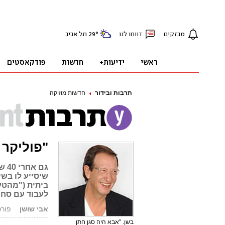
תרבות ובידור
חדשות מוזיקה
"פוליקר 
גם 
שיסייע לו בש
ביתית ("מהטעי
לעבוד עם סחרוף
אבי שושן
פורסם: 4.11
בשן. "אבא היה סגן חתן