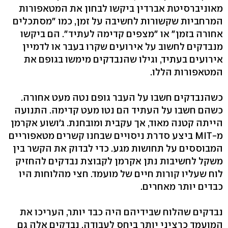
מאוניברסיטת אברדין ביקשו לבחון את המטאפורות
המרחביות שקשורות לחשיבה על זמן, כמו "מסתכלים
אחורה בזמן" או "מצפים קדימה לעתיד". הם ביקשו
מנבדקים לחשוב על אירועים שקרו בעבר או לדמיין
אירועים בעתיד, וגילו שהנבדקים מימשו בגופם את
המטאפורות הללו.
כשהנבדקים חשבו על העבר גופם נטה מעט אחורה.
כשהם חשבו על העתיד הם נטו מעט קדימה. התנועה
הייתה קטנה מאוד, אך עקבית ומובחנת. ג'ושוע אקרמן
מ-MIT ביצע סדרת ניסויים שבחנו קשרים מטאפוריים
המבוססים על תחושות מגע. כדי לבדוק את הקשר בין
משקל לחשיבות נתן אקרמן לקבוצת נבדקים להחזיק
לוח שעליו קורות חיים של מועמד. חצי מהלוחות היו
כבדים יותר מאחרים.
נבדקים שהלוח שבידיהם היה כבד יותר, העריכו את
המועמד כרציני יותר ביחס לעבודה. נבדקים אלה גם