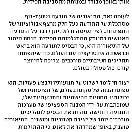
אותו באופן מבודד ובמנותק מהסביבה הפיזית.
לעומת זאת, התיאוריה של תודעה נטועת-גוף
מסתכלת על התודעה כעל חלק מרצף אבולוציוני של
התפתחות. לפי תפיסה זו לא ניתן לדבר על התודעה
האנושית במנותק מהתגלמותה הפיזית. הנחת היסוד
של התיאוריה היא, כי הבסיס לתודעה הוא בראש
ובראשונה אינטרקציה עם העולם. כדי שיתפתחו
תהליכים חשיבתיים מורכבים, צריכה להיווצר
קודם-כול פעולה בעולם.
יצור חי לומד לשלוט על תנועותיו ולבצע פעולות. הוא
מפתח הבנה של מקומו בעולם, של תפיסותיו ושל
יכולותיו. החוויות החישתיות והתנועתיות שלו,
שמוכתבות על-ידי המבנה הספציפי של מערכות
התנועה והחישה, מהוות את הבסיס לתהליכים
מורכבים יותר של יצירת קטגוריות ומושגים. התיאוריה
טוענת, באופן שמהדהד את קאנט, כי ההתגלמות