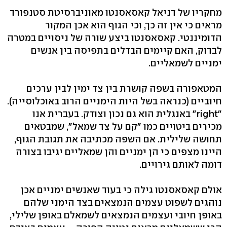
מחקריו של דניאל קאסאסנטו מאוניברסיטת סטנפורד
מראים כי אין זה כך, וכי הגוף הוא אכן המקור
הדומיננטי. קאסאסנטו ביצע שורה של ניסויים במטרה
לבדוק, האם קיימים הבדלים בתפיסה בין אנשים
ימניים לשמאליים.
המטאפורה בשפה קושרת בין צד ימין לבין ערכים
חיוביים (כנראה בשל היות הימניים הרוב באוכלוסייה).
"right" באנגלית הוא גם נכון וצודק. בעברית אנו
מכירים ביטויים כמו "קם על צד שמאל", שמבטאים
תחושה שלילית. אם השפה מכתיבה את תגובת הגוף,
היינו מצפים כי הן ימניים והן שמאליים יגיבו בצורה
דומה לאותם גירויים.
אולם קאסאסנטו גילה כי בעוד שאנשים ימניים אכן
נוהגים לשפוט עצמים הנמצאים בצד הימני שלהם
באופן חיובי ועצמים הנמצאים לשמאלם באופן שלילי,