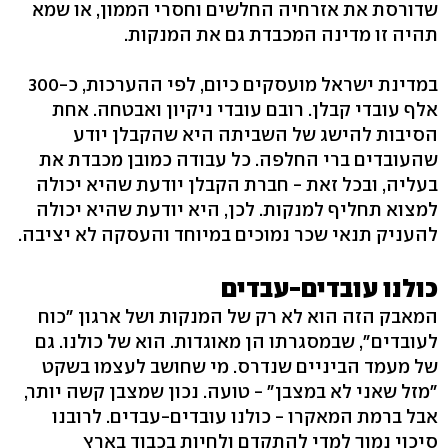
שדורסת את אזרחיה החלשים וחסרי הממון, או שמא
תהיה זו מדינה המכבדת גם את המנקות.
במדינת ישראל מועסקים כיום, לפי ההערכות, כ-300
אלף עובדי קבלן. רובם עובדי ניקיון ואבטחה. אחת
הסיבות להישג של השביתה היא שהקבלן יודע
שהעובדים ברי החלפה. כל עבודה כמובן מכבדת את
בעליה, ובכל זאת - חברת הקבלן יודעת שהיא יכולה
למצוא תחליף למנקות. לכן, היא יודעת שהיא יכולה
להעניק תנאי שכר נמוכים במיוחד והעסקה לא יציבה.
כולנו עובדים-עבדים
המאבק הזה הוא לא רק של המנקות ושל ארגון "כוח
לעובדים", שבמסגרתו הן מאוגדות. הוא של כולנו. גם
של מעמד הביניים שנדרס. מי שחושב לעצמו בשקט
"מזל שאני לא במצבן" - טועה. נכון שמצבן קשה יותר,
אבל ברמת המאקרו - כולנו עובדים-עבדים. לרובנו
סיכוי נמוך למדי להתקדם ולחיות בכבוד בארץ