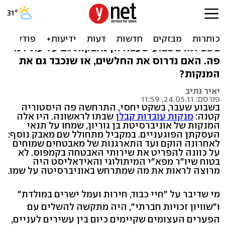
תנקי ותשתקי
המנקות של אוניברסיטת בן גוריון עשו היסטוריה
בשביתה בשבוע שעבר. הן נאבקות גם על עתידנו
פה. האם נדרוס את החלשים, או שנכבד גם את
המנקות?
יאיר נתיב
פורסם: 24.05.11, 11:59
בשבוע שעבר, בשקט יחסי, התרחשה פה היסטוריה
קטנה:
מנקות עובדות קבלן
שבתו לראשונה. היו אלה
המנקות של אוניברסיטת בן גוריון, שמחו על תנאי
העסקתן הפוגעניים. במקביל מתחולל שם מאבק נוסף:
לאחרונה הוקם ועד התארגנות של מאבטחים שמוחים
על כוונה להפריט את שירותי האבטחה בקמפוס. לא
בטוח שיו"ר מפא"י המיתולוגי והאידאליסט היה
מרוצה לראות את מה שמתרחש באוניברסיטה על שמו.
מי שדיבר על "חיי כבוד, חירות ועמל ישרים במולדת"
ו"שוויון זכויות חברתי", היה מתקשה להשלים עם
הפערים העצומים שקיימים כיום בין עשירים לעניים,