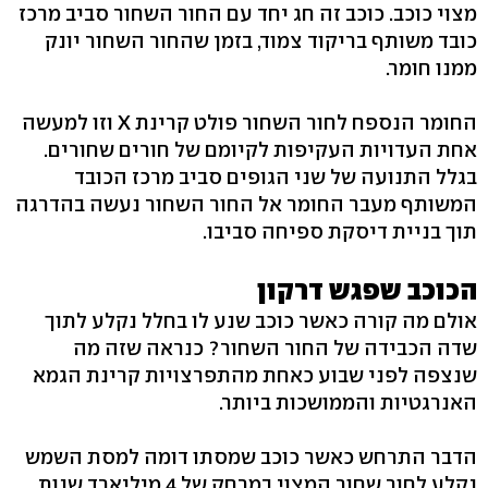
מצוי כוכב. כוכב זה חג יחד עם החור השחור סביב מרכז
כובד משותף בריקוד צמוד, בזמן שהחור השחור יונק
ממנו חומר.
החומר הנספח לחור השחור פולט קרינת X וזו למעשה
אחת העדויות העקיפות לקיומם של חורים שחורים.
בגלל התנועה של שני הגופים סביב מרכז הכובד
המשותף מעבר החומר אל החור השחור נעשה בהדרגה
תוך בניית דיסקת ספיחה סביבו.
הכוכב שפגש דרקון
אולם מה קורה כאשר כוכב שנע לו בחלל נקלע לתוך
שדה הכבידה של החור השחור? כנראה שזה מה
שנצפה לפני שבוע כאחת מהתפרצויות קרינת הגמא
האנרגטיות והממושכות ביותר.
הדבר התרחש כאשר כוכב שמסתו דומה למסת השמש
נקלע לחור שחור המצוי במרחק של 4 מיליארד שנות