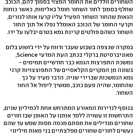
השחורים זוללים את החומר המצוי בסמוך להם, הכוכב
שחלף בסמוך לחור השחור חוסל באלימות, כאשר כוחות
הגאות שהחור השחור הפעיל עליו קרעו אותו לגזרים,
וקרעי החומר של הכוכב האומלל נפלו אל תוך החור
השחור כשהם פולטים קרינת גמא בטרם יבלעו על ידו.
במקרה שנצפה בשבוע שעבר ודווח על ידי ג'ושוע בלום
מאוניברסיטת ברקלי בכתב העת המדעי Science,
נמשכת התפרצות הגמא כבר חודשיים תמימים -
בשונה מן המקרים הקלאסיים של התפוצצויות קרני
גמא הנמשכות שברירי שניה. הדבר מעיד על כך
שהחומר, שהיה פעם כוכב, ממשיך ליפול אל החור
השחור.
בנוסף לנדירות המאורע המתרחש אחת לכמיליון שנים,
התרחשות זו עשויה ללמד אותנו על האופן שבו חורים
שחורים מגדילים את מסתם מכמה מסות שמש עד שהם
נעשים לחורים שחורים מפלצתיים בני מאות מיליוני