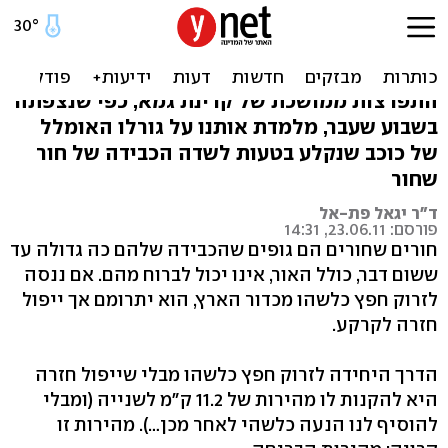
מה קורה כשחור שחור בולע
כוכב?
התפרצות ממושכת של קרינת גמא, כפי שנצפתה
בשבוע שעבר, מלמדת אותנו על גורלו האומלל
של כוכב שנקלע בטעות לשדה הכבידה של חור
שחור
ד"ר יגאל פת-אל
פורסם: 23.06.11, 14:31
חורים שחורים הם גופים שהכבידה שלהם כה גדולה עד
ששום דבר, כולל האור, אינו יכול לברוח מהם. אם ננסה
לזרוק חפץ כלשהו מכדור הארץ, הוא יתרומם אך ייפול
חזרה לקרקע.
הדרך היחידה לזרוק חפץ כלשהו מבלי שייפול חזרה
היא להקנות לו מהירות של 11.2 ק"מ לשנייה (ומבלי
להוסיף לנו הנעה כלשהי לאחר מכן…). מהירות זו