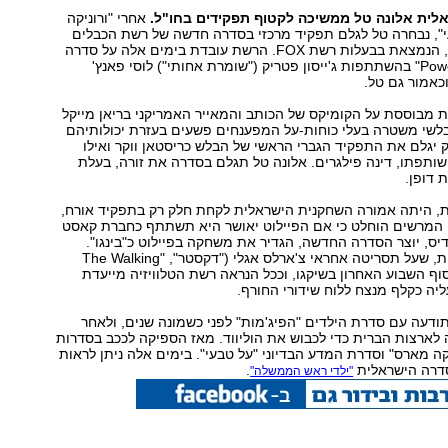
לית אלונה טל ממשיכה לקטוף תפקידים בחו"ל.
אחרי "ורוניקה
י", נבחרה טל לגלם תפקיד מרכזי בסדרה חדשה של רשת הכבלים
האמריקאית FX, הנמצאת בבעלות רשת FOX. הרשת עובדת בימים אלה על סדרה
חדשה בשם "Powers" בהשתתפות ג'ייסון פטריק ("שומרת אחותי") לוסי פאנץ'
וכאמור גם טל.
 מבוססת על הקומיקס של הכותב והמאייר האמריקני בריאן מייקל
בלשי משטרה בעלי כוחות-על המפענחים פשעים בעזרת יכולותיהם
 יגלם את התפקיד הגברי הראשי של הבלש כריסטאן ווקר ואילו
ותפתו, דינה פילגרים. אלונה טל תגלם בסדרה את זורה, בעלת
ת דופן.
ת, היתה אמורה השחקנית הישראלית לקחת חלק רק בתפקיד אורח,
המרשים הוחלט כי אם הפיילוט יאושר היא תשתתף כחברת קאסט
דיס, יוצר הסדרה החדשה, הגדיר את משחקה בפיילוט כ"בינגו".
הצילומים לתוכנית, שעל תסריטה אחראי צ'ארלס אגלי ("דקסטר", "The Walking
ו בסוף השבוע האחרון בשיקגו, וככל הנראה רשת הטלוויזיה מייעדת
ה כקלף מנצח ללוח שידורי החורף.
צה לתודעה עם סדרת הילדים "הפיג'מות" לפני כשמונה שנים, ולאחר
 לארצות הברית כדי לכבוש את הוליווד. מאז הספיקה לככב בסדרות
קה מארס" וסדרת המדע הבדיוני "על טבעי". בימים אלה ניתן לראות
דרה הישראלית
.
"ילדי ראש הממשלה"