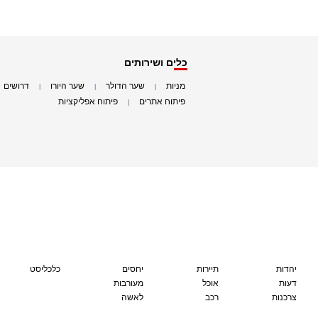
כלים ושירותים
מניות
שער הדולר
שער היורו
דרושים
|
|
|
|
פיתוח אתרים
פיתוח אפליקציות
|
|
יהדות
תיירות
יחסים
כלכליסט
דעות
אוכל
מעורבות
צרכנות
רכב
לאשה