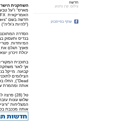
חדשה
השחקנית הישרא
צילום: קרן נתנזון
מארס" ו"על טבע
שתף בפייסבוק
("להיות ג'וליה") 
הסדרה המתוכננת
בנדיס ותעסוק ב
המיוחדות. פטריק
פאנץ' תגלם את ש
יכולת זיכרון יוצא
בתוכנית המקורי
אך לאור משחקה 
קבועה. מייקל בנ
Dead"), החל
אותה ומהמרת עלי
טל (28) פר
שלוש עונות עזבה
המצליחות "ורוני
אותה מככבת בס