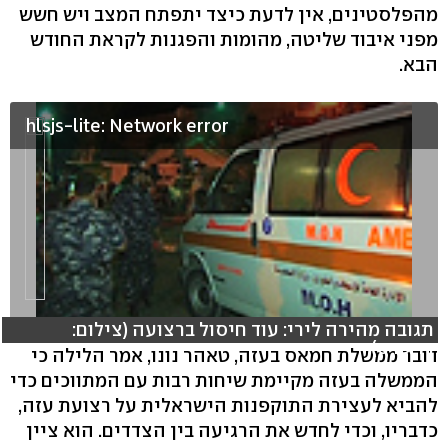
מהפלסטינים, אין לדעת כיצד יתפתח המצב ויש חשש
מפני איבוד שליטה, מהומות והפגנות לקראת החודש
הבא.
hlsjs-lite: Network error
תגובה מהירה לירי: עוד חיסול ברצועה (צילום:
רויטרס)
דובר ממשלת חמאס בעזה, טאהר נונו, אמר הלילה כי
הממשלה בעזה מקיימת שיחות רבות עם המתווכים כדי
להביא לעצירת התוקפנות הישראלית על רצועת עזה,
כדבריו, וכדי לחדש את הרגיעה בין הצדדים. הוא ציין