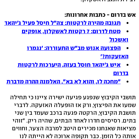
אש בדרום - כתבות אחרונות:
תגובה מהירה לרקטות: צה"ל חיסל פעיל ג'יהאד
מטח לדרום: 7 רקטות לאשקלון, אופקים
ואשכול
הפצועה אנוש מב"ש התעוררה: 'נגמרו
האזעקות?'
איש ג'יהאד חוסל בעזה, היערכות לרקטות
בדרום
"מחכה לו, והוא לא בא". האלמנה ההרה מדברת
תושבי הקיבוץ שנפגע פגיעה ישירה ציינו כי תחילה
שמעו את הפיצוץ, ורק אז הופעלה האזעקה. לדברי
תושבת הקיבוץ, הרקטה פגעה ברכב שעמד בין שני
בתים. רסיסים חדרו לאחד הבתים, שהיה ריק. "זוהי
מציאות שאנחנו מכירים היטב למרבה הצער, וחווים
אותה כל הזמן. כבר תקופה ארוכה לא הייתה לנו