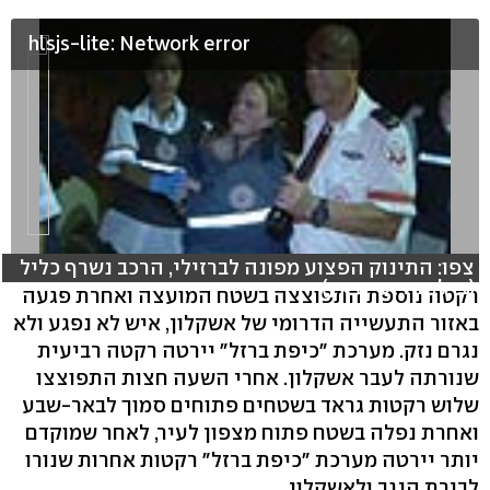
hlsjs-lite: Network error
צפו: התינוק הפצוע מפונה לברזילי, הרכב נשרף כליל
(צילום: רועי עידן)
רקטה נוספת התפוצצה בשטח המועצה ואחרת פגעה
באזור התעשייה הדרומי של אשקלון, איש לא נפגע ולא
נגרם נזק. מערכת "כיפת ברזל" יירטה רקטה רביעית
שנורתה לעבר אשקלון. אחרי השעה חצות התפוצצו
שלוש רקטות גראד בשטחים פתוחים סמוך לבאר-שבע
ואחרת נפלה בשטח פתוח מצפון לעיר, לאחר שמוקדם
יותר יירטה מערכת "כיפת ברזל" רקטות אחרות שנורו
לבירת הנגב ולאשקלון.