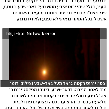
יורט על ידי מערכת "כיפת ברזל" ופיצוץ עז החריד את
העיר, בגלל שהיירוט אירע ממש מעל באר-שבע. בנוסף,
שני פצמ"רים נפלו בשטח פתוח במועצה האזורית
אשכול. בכל המקרים איש לא נפגע ולא נגרם נזק.
hlsjs-lite: Network error
צפו: יירוט רקטת גראד מעל באר-שבע (צילום: רומן
גירשברג)
מיד לאחר היירוט בבאר-שבע, דיווחו הפלסטינים כי
צה"ל פגע בחוליית משגרי רקטות מזרחית לשכונת
סג'אעיה, במרכז הרצועה. כמה פצועים פונו לבית
חולים, לאחר התקיפה השלישית של חיל האוויר בעזה