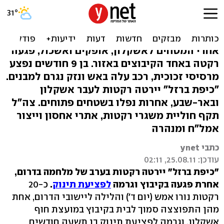
יורטו גראדים לב"ש ואשקלון,
תינוק נפגע קל-בינוני
אחרי המטחים לאשקלון, אופקים ואשכול, פגעה
רקטה באחד הקיבוצים באזור. בן 9 חודשים נפצע
מרסיסי זכוכית, רכב עלה באש ונזק נגרם למבנים.
"כיפת ברזל" יירטה רקטות לעבר אשקלון
ובאר-שבע, אחרות נפלו בשטחים פתוחים. צה"ל
תקף חוליית משגרי רקטות, אתרי אחסון וייצור
אמל"ח ומנהרה
כתבי ynet
עודכן: 25.08.11, 02:11
"כיפת ברזל" יירטה רקטות בערב של מלחמה בדרום,
אחרת פגעה בקיבוץ וגרמה
לפציעת
תינוק
.
כ-20
רקטות נורו אמש (יום ד') והלילה ליישובי הדרום, אחת
מהן התפוצצה סמוך לבית בקיבוץ במועצת חוף
אשקלון, וגרמה לפציעת תינוק בן תשעה חודשים