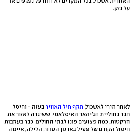
האזורית אשכול. בכל המקרים לא דווח על נפגעים או
על נזק.
לאחר הירי לאשכול,
תקף חיל האוויר
בעזה - וחיסל
חבר בחוליית הג'יהאד האיסלאמי, ששיגרה לאזור את
הרקטות. כמה פצועים פונו לבתי החולים. כבר בעקבות
חיסול הקודם של פעיל בארגון הטרור, הלילה, איימה