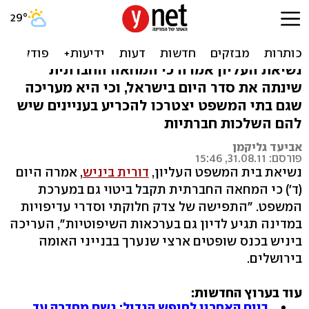
ביניש: הצדק החברתי יגיע גם
לבתי המשפט
נשיאת העליון אמרה כי המחאה החברתית
שינתה את סדר היום בישראל, וכי היא מעריכה
שגם בתי המשפט יצטרכו להכריע בעניינים שיש
להם השלכות חברתיות
אביעד גליקמן
פורסם: 31.08.11, 15:46
נשיאת בית המשפט העליון,
דורית ביניש
, אמרה היום
(ד') כי המחאה החברתית תקבל ביטוי גם במערכת
המשפט. "התפישה של צדק חלוקתי וסדרי עדיפויות
במדינה תגיע לדיון גם בערכאות השיפוטיות", העריכה
ביניש בכנס שופטים ארצי שנערך בבנייני האומה
בירושלים.
עוד בערוץ החדשות:
ביום האחרון לחופש הגדול: גשם מחדרה עד