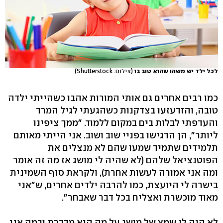
לכל ילד יש משהו שהוא טוב בו
(צילום: Shutterstock)
כמו רבים אחרים גם אותי המורות אהבו כשהייתי ילדה
טובה, והזדעזעו בצדקנות כשהגעתי לגיל המרד
והעדפתי לבלות בים במקום ללמוד. "ממך ציפינו
ליותר", הן הדגישו בפניי שוב ושוב. אני הייתי מאותם
תלמידים שתמיד שמעו שהם לא מנצלים את
הפוטנציאל שלהם (לא שהיה לי מושג אז מה זה אומר
ומה אני אמורה לעשות אחרת), ולקראת סוף השמינית
בישרה לי היועצת, כמו להרבה ילדים אחרים, ש"אני
מאוד מוכשרת ואצליח בכל דבר שאבחר".
לא היה לי שמץ של מושג על מה היא מדברת ובמה אני