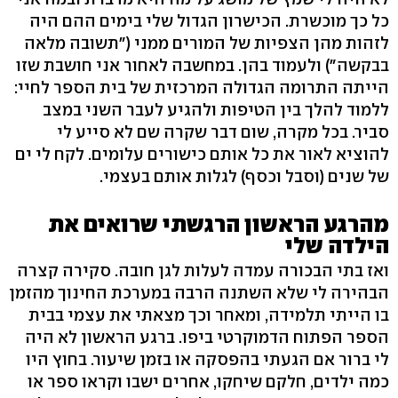
כל כך מוכשרת. הכישרון הגדול שלי בימים ההם היה
לזהות מהן הצפיות של המורים ממני ("תשובה מלאה
בבקשה") ולעמוד בהן. במחשבה לאחור אני חושבת שזו
הייתה התרומה הגדולה המרכזית של בית הספר לחיי:
ללמוד להלך בין הטיפות ולהגיע לעבר השני במצב
סביר. בכל מקרה, שום דבר שקרה שם לא סייע לי
להוציא לאור את כל אותם כישורים עלומים. לקח לי ים
של שנים (וסבל וכסף) לגלות אותם בעצמי.
מהרגע הראשון הרגשתי שרואים את
הילדה שלי
ואז בתי הבכורה עמדה לעלות לגן חובה. סקירה קצרה
הבהירה לי שלא השתנה הרבה במערכת החינוך מהזמן
בו הייתי תלמידה, ומאחר וכך מצאתי את עצמי בבית
הספר הפתוח הדמוקרטי ביפו. ברגע הראשון לא היה
לי ברור אם הגעתי בהפסקה או בזמן שיעור. בחוץ היו
כמה ילדים, חלקם שיחקו, אחרים ישבו וקראו ספר או