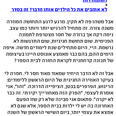
להתמודדות
לא אוהבים את כל הילדים אותו הדבר? זה בסדר
אבל משהו פה לא תקין. מרגע לרגע התחושה המוזרה
משנה צורה. זה מתחיל להרגיש יותר ויותר כמו עצב.
נימה דקה אך ברורה של חסר מצטרפת לתמונה
הפנימית. שום תחושת חגיגיות, שום התרגשות לא
נרשמת. היי, היום מתחילים שנת לימודים חדשה. איפה
הימים ההם, בהם כבר מאמצע אוגוסט היינו בעיצומה
של תכונה קדחתנית לקראת החזרה לבית הספר?
אבל זה לא הדבר היחיד שמאוד מאוד חסר לי. חסרה לי
בעיקר האווירה החגיגית של היום הראשון ללימודים:
הריגוש, הפרפרים בבטן, הציפייה הדרוכה. "זהו", אני
אומרת לעצמי, "הפרק הזה מאחורייך יקירתי. זה כבר
לא יקרה". פתאום אני מבינה שלא רק שזו הפעם
האחרונה בה יש לי ילדות בבית הספר, אלא שגם לא
אמצא את עצמי יותר, ביום השישי הראשון של השנה