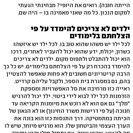
הייתה חובה). רואים את היופי? מבחינתי הגעתי
למקום הנכון. כל מה שאני מאמינה בו – היה שם.
ילדים לא צריכים להימדד על פי
הצלחתם בלימודים
לכל ילד יש משהו שהוא טוב בו. לכל ילד יש איזשהו
כשרון, יכולת, ידע שהוא יכול להעביר לאחרים, דרכו
הוא יכול להתבלט ולתפוס מקום. ילדים לא צריכים
להימדד בהכרח רק על פי הצלחתם בלימודים. יש כל כך
הרבה קריטריונים חשובים לא פחות שאפשר להצטיין
בהם, גם במסגרת בית הספר, ולקבל עליהם קרדיט.
ראייה כזו מרחיבה את סל האפשרויות ומספקת
הזדמנות לכל ילד לבוא לידי ביטוי. ילד יכול להרגיש
"מלך" גם אם הוא לא רוכש את מיומנות הקריאה עד
חנוכה (על פי דרישות משרד החינוך) או לא הגאון של
הכיתה במתמטיקה. דרך התנסות כזו הוא בונה את
הערך העצמי והביטחון שלו. הוא מרגיש מיוחד, שיש לו