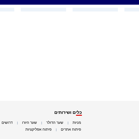
כלים ושירותים
מניות
שער הדולר
שער היורו
דרושים
|
|
|
|
פיתוח אתרים
פיתוח אפליקציות
|
|