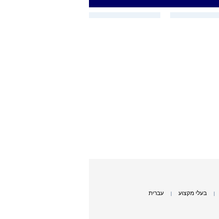
בעלי מקצוע
עברית
|
|