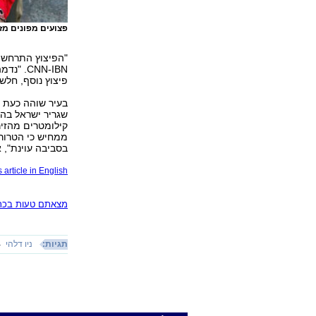
פצועים מפונים מז
"הפיצוץ התרחש מ
CNN-IBN
פיצוץ נוסף, חלש
בעיר שוהה כעת ג
שגריר ישראל בהוד
קילומטרים מהזיר
ממחיש כי הטרור ח
בסביבה עוינת", א
 article in English
מצאתם טעות בכתב
תגיות:
ניו דלהי