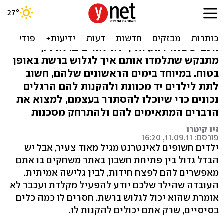
הכן ילדך לרשת
אתם מלמדים את הילדים שלכם לחצות את
הכביש בזהירות, ואיך להיזהר בים. זה רק
מתבקש שתלמדו אותם איך לגלוש ברשת באופן
בטוח. במיוחד בימים הראשונים שלהם, חשוב
לתת לילדים יד מכוונת ולהקנות להם הרגלים
נכונים כדי שיוכלו להסתדר בעצמם, למצוא את
הדברים המתאימים להם ולהתרחק מסכנות
זיו קיטרו
פורסם: 11.09.11, 16:20
ילדים חשופים לאינטרנט מגיל מאוד צעיר, אבל יש
הבדל גדול בין פתיחת חשבון באתר משחקים בו אתם
מאפשרים להם לפצח חידות, לבין גלישה אמיתית.
העובדה שהילד שלכם יודע להפעיל מקלדת ועכבר לא
אומרת שהוא יכול לגלוש ברשת. חסרים לו כמה כלים
בסיסיים, שרק אתם יכולים להקנות לו.