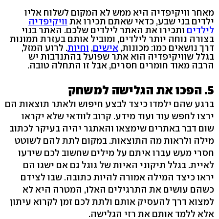
מאחר וויקיפדיה היא ממש לא המקום לשלוח אליו
ילדים בני שבע, כדאי שאתם תכירו את
וויקיפדיה
לילדים
ותכירו את האתר לילדים שלכם. האתר בנוי
בצורה נוחה יותר לילדים, ומוביל אותם בעזרת תמונות
דרך נושאים כמו: מכונות,
אישים
,
וחיות
. לרוע המזל,
בגלל שוויקיפדיה הוא אתר שפועל בהתנדבות יש
הרבה מאוד חומרים חסרים, אבל זו התחלה טובה.
5. הפכו את הגלישה למשחק
ברגע שהם ילמדו כיצד לבצע חיפוש ולאתר תוצאות הם
ירצו לחפש עוד ועוד מידע. קרוב לוודאי שלא יקראו
שום דבר באתרים שימצאו והאתגר יהיה בעיקר לכתוב
מילה ולראות מה התוצאות. במקום לתת להם לשוטט
חסרי מעש עברו איתם על מילים שחשוב לכם שידעו
לאיית. בגלל תיקוני האיות של גוגל גם אם ישגו הם
יראו כיצד המילה אמורה להיות כתובה. שבו לצידם
כשהם עושים את התרגילים האלו, המטרה היא לא
למצוא דרך להעסיק אותם ולתת לכם זמן לקרוא עיתון
אלא ללמד אותם את רזי הגלישה.