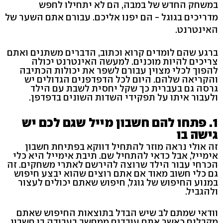
במשחק החדש של במבה, הם לא יתחילו לחפש
מדריכים בגוגל - הם יפנו אליכם. עבורם אתם השער של
האינטרנט.
ברגע שהם לומדים קרוא וכתוב, הדברים משתנים ואתם
צריכים להיות מוכנים. למעשה האינטרנט יכולה
להפוך לכלי מצוין עבורם לשפר את יכולות הכתיבה
והקריאה שלהם. היום לכל הדפדפנים הגדולים יש
גרסה גם בעברית כך שקל יחסית לשבת עם הילד
ולעבור איתו על תפקידי השדות השונים בדפדפן.
1. פתחו להם חשבון מייל שגם לכם יש
גישה בו
זה אולי נראה מוזר להתחיל דווקא בפתיחת חשבון
אימייל, אבל כדאי להתחיל שם. תיבת אימייל היא כלי
הכרחי עבור הילד שרוצה להירשם לאתרי משחקים. זה
גם כלי חשוב מאוד אם אתם רוצים שהוא יבצע חיפוש
במנוע החיפוש של גוגל, חיפוש שאתם יכולים לעצור
ולהגביל.
וודאי שמתם לב שיש הבדל בתוצאות החיפוש שאתם
מקבלים כאשר אתם עובדים ממחשב בעבודה בו חשבון