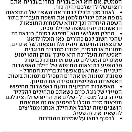
הממשק. אם הוא לא בעברית, בחרו בעברית. אתם
רוצים שלילד שלכם יהיה נוח.
לאחר מכן תוכלו לבחור את השפה של התוצאות.
גם פה אתם יכולים לסמן את השפה העברית בתור
השפה היחידה וכך לוודא שלפחות התוצאות
הראשונות יהיו בשפה שהילד מכיר.
החלק השלישי הוא "חיפוש בטוח", כנראה זה
שהכי חשוב לכם כהורים. כאן תוכלו לדאוג
שתוצאות החיפוש, ויהיו אלו תוצאות של אתרים,
תמונות או סרטים, יסוננו מתכנים מבוגרים.
האפשרות העליונה היא סינון עמוק והוא ימנע
מאתרים המכילים טקסט או תמונות בוטות
מלהופיע בתוצאות החיפוש של הילד. האפשרות
השנייה - שהיא גם אפשרות ברירת המחדל -
מסננת תמונות או אתרים המכילים תמונות בוטות.
האפשרות השלישית מסירה את הסינון.
האפשרות הרביעית נוגעת באפשרות החיפוש
המיידי של גוגל. כיום כשאתם מתחילים להקליד
מילה, גוגל מנסה להשלים את החיפוש ולהציג לכם
תוצאות מייד. תוכלו להפסיק את זה אם אתם
חושבים שזה יבלבל את הילד. אנחנו ממליצים
להשאיר את זה פעיל.
לבסוף לחצו על שמירת ההגדרות.