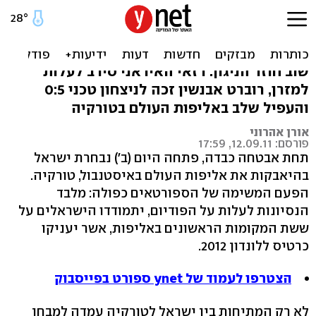
היאבקות: האיראני לא הופיע
- הישראלי ניצח טכני
שוב חוזר הניגון: רזאי האיראני סירב לעלות
למזרן, רוברט אבנשין זכה לניצחון טכני 0:5
והעפיל שלב באליפות העולם בטורקיה
אורן אהרוני
פורסם: 12.09.11, 17:59
תחת אבטחה כבדה, פתחה היום (ב') נבחרת ישראל
בהיאבקות את אליפות העולם באיסטנבול, טורקיה.
הפעם המשימה של הספורטאים כפולה: מלבד
הנסיונות לעלות על הפודיום, יתמודדו הישראלים על
ששת המקומות הראשונים באליפות, אשר יעניקו
כרטיס ללונדון 2012.
הצטרפו לעמוד של ynet ספורט בפייסבוק
לא רק המתיחות בין ישראל לטורקיה עמדה למבחן