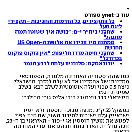
עוד ב-ynet ספורט
כל התקצירים, כל הדרמות והחגיגות - תקצירי
ליגת העל
שחקני בית"ר י-ם: "בושה איך שטוטו תמוז
מתנהג"
סמתנה מי? הכירו את אלופת ה-US Open
החדשה
שחקני חיפה מדדו חליפות: "אין הוקוס פוקוס
בכדורגל"
יורובאסקט: סלובניה עלתה לרבע הגמר
כמו שההיסטוריה האחרונה מלמדת, הספורטאי
ממדינתו של אחמדינג'אד לא עלה למזרן. הישראלי
ניצח 0:5 טכני ועלה אוטומטית לשלב הבא. בשלב
שמינית הגמר
הישראלי כבר נוצח 2:0 בידי אליס גורי הבולגרי.
במשקל 55 ק"ג נמנעה מבוכה נוספת. ולאדימיר
ישראייק עלה ישירות לסיבוב השני, שם היה צפוי
לפגוש את מושין הוססין אג'י-פור - האיראני בן ה-23,
זוכה מדליית הארד בתחרות הגראנד פרי האחרונה
בבאקו.