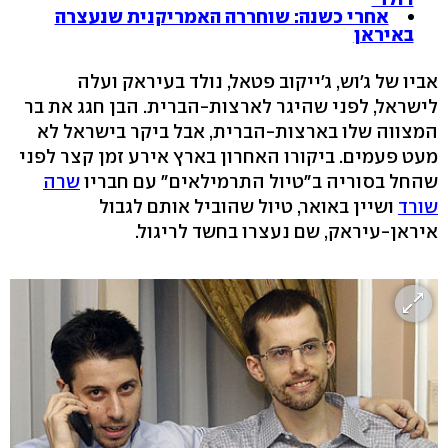
אחרי כשנה: שוחררה האמריקנית שנעצרה
באיראן
אביו של ג'וש, ג'ייקוב פטאל, נולד בעיראק ועלה
לישראל, לפני שהיגר לארצות-הברית. הבן חגג את בר
המצווה שלו בארצות-הברית, אבל ביקר בישראל לא
מעט פעמים. ביקורו האחרון בארץ אירע זמן קצר לפני
שהחל בסוריה ב"טיול התרמילאים" עם חבריו
שרה
שורד
ושיין באואר, טיול שהוביל אותם לגבול
איראן-עיראק, שם נעצרו בחשד לריגול.