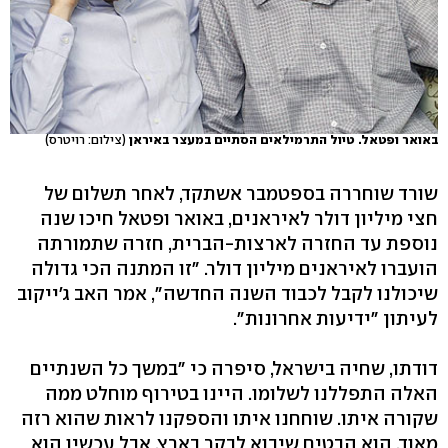
באואר ופטאל. טיול התרמילאים הסתיים במעצר באיראן
(צילום: רויטרס)
שורד שוחררה בספטמבר אשתקד, לאחר תשלום של
חצי מיליון דולר לאיראנים, באואר ופטאל חיכו שנה
נוספת עד החזרה לארצות-הברית, חזרה שתמורתה
הועברו לאיראנים מיליון דולר. "זו המתנה הכי גדולה
שיכולנו לקבל לכבוד השנה החדשה", אמר האב ג'ייקוב
לעיתון "ידיעות אחרונות".
דודתו, שחיה בישראל, סיפרה כי "במשך כל השנתיים
האלה התפללנו לשלומו. היינו בטירוף מוחלט ממה
שקורה איתו. שוחחנו איתו והספקנו לראות שהוא רזה
מאוד. הוא הבטיח שיבוא לבקר בארץ, אבל עכשיו הוא