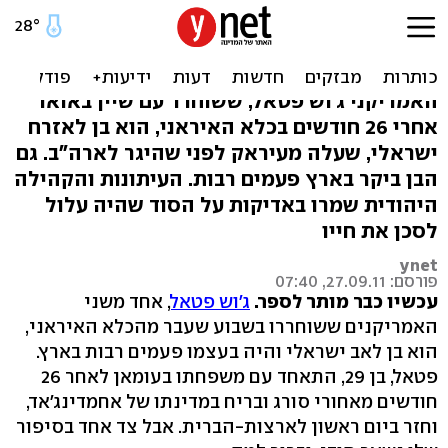
השתיקה הצילה: הסוד
הישראלי של השבוי באיראן
האמריקני ג'וש פטאל, ששוחרר עם שיין באואר
אחרי 26 חודשים בכלא האיראני, הוא בן לאזרח
ישראלי, שעלה מעיראק לפני שהיגר לארה"ב. גם
הבן ביקר בארץ פעמים רבות. העיתונות והקהילה
היהודית שמרו באדיקות על הסוד שהיה עלול
לסכן את חייו
ynet
פורסם: 27.09.11, 07:40
עכשיו כבר מותר לספר.
ג'וש פטאל
, אחד משני
האמריקנים ששוחררו בשבוע שעבר מהכלא האיראני,
הוא בן לאב ישראלי והיה בעצמו פעמים רבות בארץ.
פטאל, בן 29, התאחד עם משפחתו בעומאן לאחר 26
חודשים מאחורי סורג ובריח במדינתו של אחמדינג'אד,
וחזר ביום ראשון לארצות-הברית. אבל צד אחד בסיפור