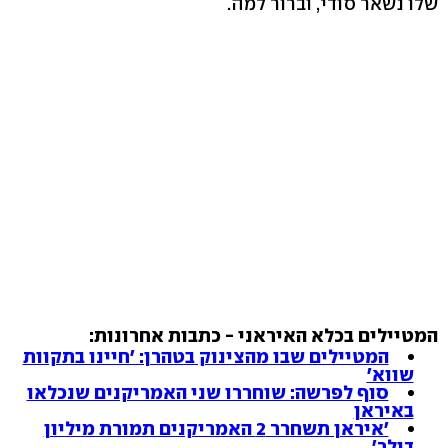
שלו נשאר סודי, וברור למה.
המטיילים בכלא האיראני - כתבות אחרונות:
המטיילים שבו מהצינוק בטהרן: 'חיינו בתקוות
שווא'
סוף לפרשה: שוחררו שני האמריקנים שנכלאו
באיראן
'איראן תשחרר 2 האמריקנים תמורת מיליון
דולר'