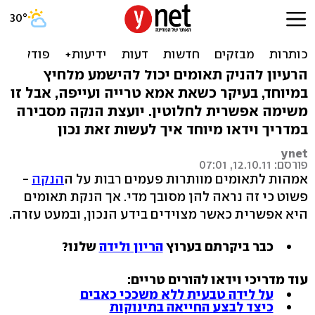
מדריך וידאו: כיצד להניק
בהצלחה תאומים
הרעיון להניק תאומים יכול להישמע מלחיץ
במיוחד, בעיקר כשאת אמא טרייה ועייפה, אבל זו
משימה אפשרית לחלוטין. יועצת הנקה מסבירה
במדריך וידאו מיוחד איך לעשות זאת נכון
ynet
פורסם: 12.10.11, 07:01
אמהות לתאומים מוותרות פעמים רבות על ה
הנקה
-
פשוט כי זה נראה להן מסובך מדי. אך הנקת תאומים
היא אפשרית כאשר מצוידים בידע הנכון, ובמעט עזרה.
כבר ביקרתם בערוץ
הריון ולידה
שלנו?
עוד מדריכי וידאו להורים טריים:
על לידה טבעית ללא משככי כאבים
כיצד לבצע החייאה בתינוקות