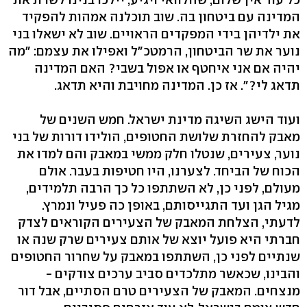
המדינה עם ביטחון בה. שוב תוכלנה אמהות להפקיד
את ילדיהן בידי המפקדים הראויים. שוב לא ישאלו בני
נוער את שר הביטחון, הרמטכ"ל ואפילו את עצמם: "מה
יהיה אם אני איחטף או אפול בשבי? האם המדינה
תדאג לי?". אז כן. המדינה מחויבת והיא תדאג.
ועוד הישג השיגה מדינת ישראל. חמש השנים של
מאבק להחזרת שלושת החטופים, הולידו דורות של בני
נוער, צעירים, שנטלו חלק ממשי במאבק והם למדו את
הכוח של הביחד. לצערנו, היו חטיפות בעבר. אולם
מעולם, לפני כן, לא השתתפו כל כך הרבה תלמידים,
מגיל הגן ועד התגייסותם, באופן כה פעיל ונמרץ.
לדעתי, הצלחת המאבק של הצעירים הקוראים לצדק
חברתי היא פועל יוצא של אותם צעירים שרק שנה או
שנתיים לפני כן, השתתפו במאבק על שחרור החטופים
והבינו, שכאשר מתלכדים סביב ערכים צודקים -
מנצחים. המאבק של הצעירים טרם הסתיים, אבל דור