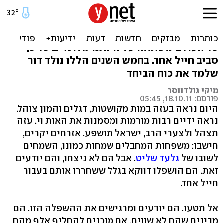
זה יום הניצחון שלנו
עזה תצהל היום, אבל אל תטעו. הם מקנאים בנו.
כל העולם משתאה על היותנו מלוכדים כל כך
סביב חייל אחד. בחמש השנים הללו נולד דור
שלמד את כוח הביחד
מיקי גולדווסר
פורסם: 18.10.11, 05:45
היום נראה בעזה במות מקושטות, דגלים והמון צוהל.
נראה ידיים רבות מורמות ומסמנות את האות וי. עזה
תצהל ולצערי הרב, ישראל תושפע. אזרחים יקרים,
חישבו: משפחות המחבלים שמחות כמונו, השמחים
לשובו של
גלעד שליט
. אבל הם לא ניצחו, והם יודעים
זאת. הם הושפלו דווקא בגלל ששחררו אותם בעבור
חייל אחד.
אל תטעו. הם יודעים ומרגישים את ההשפלה הזו. הם
מבינים שהם לא שווים, אם מוכנים להחליף אלף מהם