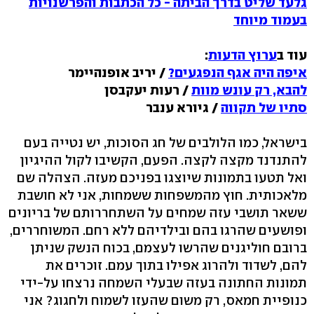
גלעד שליט בדרך הביתה - כל הכתבות והפרשנויות
בעמוד מיוחד
עוד ב
ערוץ הדעות
:
איפה היה אגף הנפגעים?
/ יריב אופנהיימר
להבא, רק עונש מוות
/ רעות יעקבסן
סתיו של תקווה
/ גיורא ענבר
בישראל, כמו הלולבים של חג הסוכות, יש נטייה בעם
להתנדנד מקצה לקצה. הפעם, הקשיבו לקול ההיגיון
ואל תטעו בתמונות שיוצגו בפניכם מעזה. הצהלה שם
מלאכותית. חוץ מהמשפחות ששמחות, אני לא חושבת
ששאר תושבי עזה שמחים על השתחררותם של בריונים
ופושעים שהרגו בהם ובילדיהם ללא רחם. המשוחררים,
ברובם חוליגנים שהרשו לעצמם, בכוח הנשק שניתן
להם, לשדוד ולהרוג אפילו בתוך עמם. זוכרים את
תמונות החתונה בעזה שבעלי השמחה נרצחו על-ידי
כנופיית חמאס, רק משום שהעזו לשמוח ולחגוג? אני