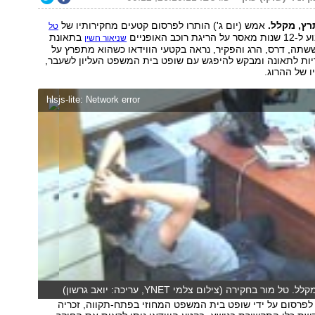
רץ, מקלל.
אמש (יום ג') הותרו לפרסום קטעים מחקירותיו של
טל
רוכב האופניים
בתאונת
שניאור חשין
ששתה, דרס, הרג והפקיר, נראה בקטעי הווידאו כשהוא מתפרץ על
ריות לתאונה ומבקש להיפגש עם שופט בית המשפט העליון לשעבר,
ו של ההרוג.
hlsjs-lite: Network error
מור בחקירה (צילום צלמי YNET, עריכה: יואב גרשון)
לפרסום על ידי שופט בית המשפט המחוזי בפתח-תקווה, זכריה