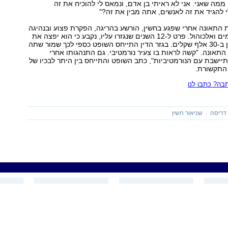
מה שאני. אני לא ראיתי בן אדם, ונמאס לי להוכיח את זה
 להגיד את זה לאנשים, אתה מבין את זה?"
 התאונה אחרי שפגע בחשין, הורשע בהריגה, הפקרת פצוע ובנהיגה
תחת השפעת סמים ואלכוהול. פרט ל-12 השנים שנגזרו עליו, נקבע כי הוא יפצה את
בני משפחת חשין ב-30 אלף שקלים. בגזר הדין התייחס השופט כספי לכך שמור שתה
 התאונה. "קשה לראות בו צעיר נורמטיבי. גם התנהגותו אחרי
ישבת עם הנורמטיביות", כתב השופט והתייחס בין היתר לבכיו של
 התקשורת.
ה? כתבו לנו
דריסה
שניאור חשין