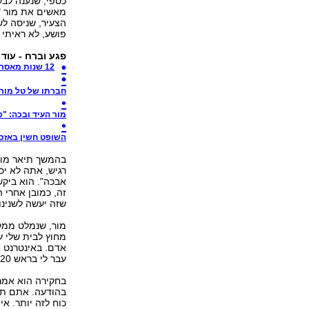
כספי, שנענה לבק
מאשים את מור "ז
הצעיר, שניסה לש
פושע, לא ראיתי 
פגע וברח - עוד
12 שנות מאסר לטל מור שהרג את שניאור חשין
חברתו של טל מור:
מור העיד ובכה: "פ
השופט חשין באזכרה
בהמשך תיאר מור 
רגיש, אתה לא יכו
אבכה". הוא ביקש
זה, כמובן אחרי 
שזה יעשה לשנינו 
מור, שנמלט ממק
מחוץ לבית שלי ע
אדם. באינטרנט א
עבר לי בראש 20 שנה, זה מה שעבר לי בראש, שאני הולך לשבת 20 שנה".
בהודעה. אתם תגיע
כוח לזה יותר. אי