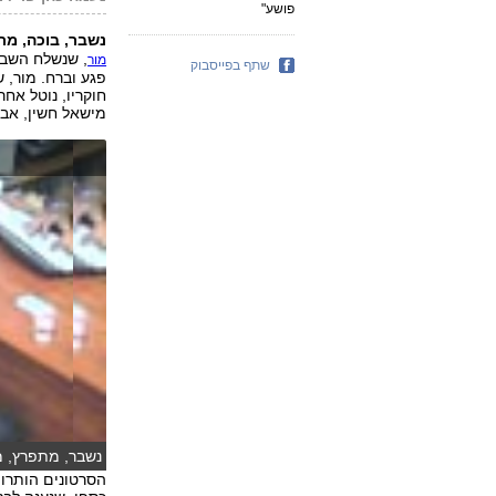
פושע"
נשבר, בוכה, מת
, שנשלח השבוע ל-12 שנות מאסר על הריגת 
מור
שתף בפייסבוק
פגע וברח. מור, 
חוקריו, נוטל אח
מישאל חשין, אבי
נשבר, מתפרץ, מקלל. טל 
הסרטונים הותרו 