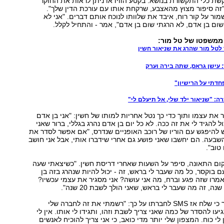
שת כלי התקשורת בנושא. בקטע הווידאו ניתן לראות את החוקר
ה סיפור מצוץ מהאצבע, שרקחת אותו עם עורכת הדין שלך".
מור על קור רוח, איבד את שלוותו לנוכח אותם דברים. "אני לא
שום בן אדם, לא הרגתי שום בן אדם", אמר - והתחיל לקלל.
 ממשפטו של טל מור:
 עישן גראס, שתה בירה וערק
חדתי על הרישיון"
: "שניאור ילד שלי, אל תיעלם לי"
את עצמו ותוך כדי כך נטל אחריות למותו של חשין: "אני בן אדם
ל להגיד לי את זה ככה. לא כל יום בן אדם נהרג בגללי, ברור שאני
 להיפגש עם הוריו של רוכב האופניים שנדרס, "אם אפשר לסדר את
השבעה. הם יחשבו שאני פושע גם אחרי שידברו אותי, אבל אני חושב
טוב".
ום התאונה, סיפר על השעות שאחרי דריסת חשין. "כשיצאתי שעה
ם בוקסר, כל מה שעבר לי בראש, זה - יכול להיות שנהרג בזה בן
מרו שזה פגע וברח, מה אני עושה? אני מסגיר את עצמי עכשיו?
בחקירה הוא אמר כי שלח אז SMS לחברתו על כך: "רשמתי את זה לחברה שלי
ו להסדר של כמה שאני צריך לשבת וזהו, ותגידו לי אותו. אין לי
ן לי כוח. המצפון שלי יותר מדי כואב, כי אני צריך להוכיח לאנשים