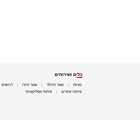
כלים ושירותים
מניות
שער הדולר
שער היורו
דרושים
|
|
|
|
פיתוח אתרים
פיתוח אפליקציות
|
|