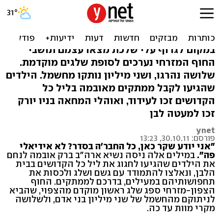
שלג מפתיע: אוהלים לבנים
וקור בבית הלבן. צפו
במקום לגרוף עלי שלכת מצאו עצמם תושבי
החוף המזרחי נערכים לסופת שלגים מוקדמת.
שלושה נהרגו, ושני מיליון נותקו מחשמל. הילדים
שהגיעו לקבל ממתקים מאובמה בליל כל
הקדושים זכו לעידוד, ואוהלי המחאה בניו יורק
זכו למעטה לבן
ynet
פורסם: 30.10.11, 13:23
"אני יודע שקר כאן, כל החבר'ה בסדר? לא אידיאלי
פה".
במילים אלה ניסה נשיא ארה"ב ברק אובמה לנחם
את הילדים שהגיעו לחגוג את ליל כל הקדושים בבית
הלבן, ונאלצו להתמודד עם גשם ושלג ולכסות את
תחפושותיהם במעילים, בדרכם לממתקים. החוף
הצפון-מזרחי ספג שלג ראשון מוקדם מהצפוי, שהביא
לניתוקם מהחשמל של שני מיליון בני אדם, ולשלושה
מקרי מוות עד כה.