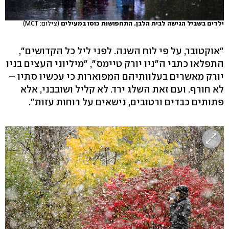
ילדים בשביל הגישה לבית הלבן. התחפושות כוסו במעילים
(צילום: MCT)
"אוקטובר, על פי לוח השנה. לפני ליל כל הקדושים",
התפלאו כתבי ה"ניו יורק טיימס", "מיליוני העצים בניו
יורק מאשרים בעלוותיהם המפוארות כי עכשיו סתיו –
לא חורף. ועם זאת השלג ירד. לא קליל ושובבני, אלא
פתותים כבדים ורטובים, נישאים על רוחות עזות".