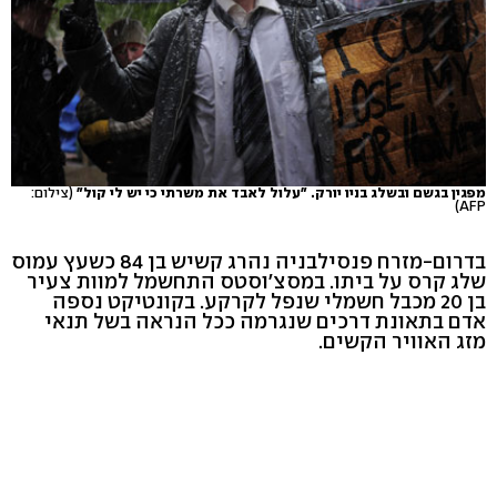
מפגין בגשם ובשלג בניו יורק. "עלול לאבד את משרתי כי יש לי קול"
(צילום:
AFP)
בדרום-מזרח פנסילבניה נהרג קשיש בן 84 כשעץ עמוס
שלג קרס על ביתו. במסצ'וסטס התחשמל למוות צעיר
בן 20 מכבל חשמלי שנפל לקרקע. בקונטיקט נספה
אדם בתאונת דרכים שנגרמה ככל הנראה בשל תנאי
מזג האוויר הקשים.