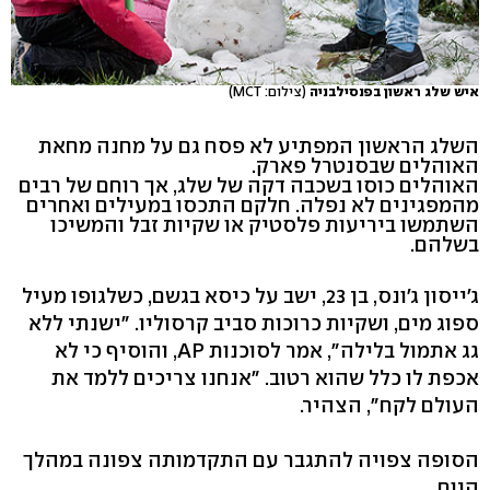
איש שלג ראשון בפנסילבניה
(צילום: MCT)
השלג הראשון המפתיע לא פסח גם על מחנה מחאת
האוהלים שבסנטרל פארק.
האוהלים כוסו בשכבה דקה של שלג, אך רוחם של רבים
מהמפגינים לא נפלה. חלקם התכסו במעילים ואחרים
השתמשו ביריעות פלסטיק או שקיות זבל והמשיכו
בשלהם.
ג'ייסון ג'ונס, בן 23, ישב על כיסא בגשם, כשלגופו מעיל
ספוג מים, ושקיות כרוכות סביב קרסוליו. "ישנתי ללא
גג אתמול בלילה", אמר לסוכנות AP, והוסיף כי לא
אכפת לו כלל שהוא רטוב. "אנחנו צריכים ללמד את
העולם לקח", הצהיר.
הסופה צפויה להתגבר עם התקדמותה צפונה במהלך
היום.