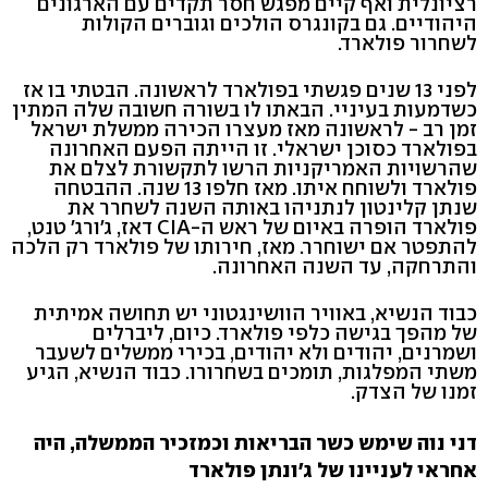
רציונלית ואף קיים מפגש חסר תקדים עם הארגונים
היהודיים. גם בקונגרס הולכים וגוברים הקולות
לשחרור פולארד.
לפני 13 שנים פגשתי בפולארד לראשונה. הבטתי בו אז
כשדמעות בעיניי. הבאתו לו בשורה חשובה שלה המתין
זמן רב - לראשונה מאז מעצרו הכירה ממשלת ישראל
בפולארד כסוכן ישראלי. זו הייתה הפעם האחרונה
שהרשויות האמריקניות הרשו לתקשורת לצלם את
פולארד ולשוחח איתו. מאז חלפו 13 שנה. ההבטחה
שנתן קלינטון לנתניהו באותה השנה לשחרר את
פולארד הופרה באיום של ראש ה-CIA דאז, ג׳ורג׳ טנט,
להתפטר אם ישוחרר. מאז, חירותו של פולארד רק הלכה
והתרחקה, עד השנה האחרונה.
כבוד הנשיא, באוויר הוושינגטוני יש תחושה אמיתית
של מהפך בגישה כלפי פולארד. כיום, ליברלים
ושמרנים, יהודים ולא יהודים, בכירי ממשלים לשעבר
משתי המפלגות, תומכים בשחרורו. כבוד הנשיא, הגיע
זמנו של הצדק.
דני נוה שימש כשר הבריאות וכמזכיר הממשלה, היה
אחראי לעניינו של ג'ונתן פולארד