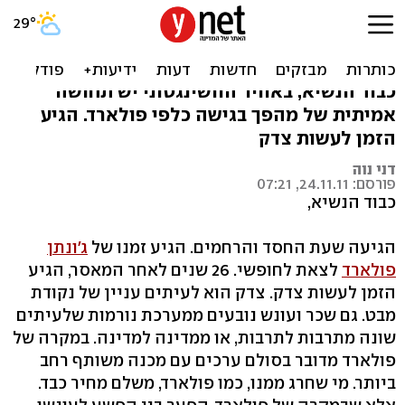
הנשיא אובמה, הגיע הזמן
לשחרר את פולארד
כבוד הנשיא, באוויר הוושינגטוני יש תחושה
אמיתית של מהפך בגישה כלפי פולארד. הגיע
הזמן לעשות צדק
דני נוה
פורסם: 24.11.11, 07:21
כבוד הנשיא,
הגיעה שעת החסד והרחמים. הגיע זמנו של
ג'ונתן
פולארד
לצאת לחופשי. 26 שנים לאחר המאסר, הגיע
הזמן לעשות צדק. צדק הוא לעיתים עניין של נקודת
מבט. גם שכר ועונש נובעים ממערכת נורמות שלעיתים
שונה מתרבות לתרבות, או ממדינה למדינה. במקרה של
פולארד מדובר בסולם ערכים עם מכנה משותף רחב
ביותר. מי שחרג ממנו, כמו פולארד, משלם מחיר כבד.