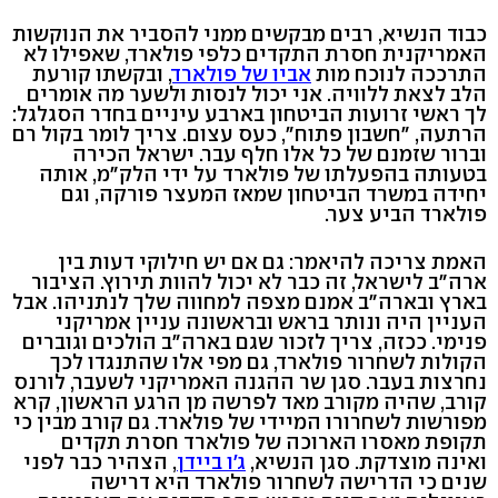
כבוד הנשיא, רבים מבקשים ממני להסביר את הנוקשות
האמריקנית חסרת התקדים כלפי פולארד, שאפילו לא
התרככה לנוכח מות
אביו של פולארד
, ובקשתו קורעת
הלב לצאת ללוויה. אני יכול לנסות ולשער מה אומרים
לך ראשי זרועות הביטחון בארבע עיניים בחדר הסגלגל:
הרתעה, "חשבון פתוח", כעס עצום. צריך לומר בקול רם
וברור שזמנם של כל אלו חלף עבר. ישראל הכירה
בטעותה בהפעלתו של פולארד על ידי הלק"מ, אותה
יחידה במשרד הביטחון שמאז המעצר פורקה, וגם
פולארד הביע צער.
האמת צריכה להיאמר: גם אם יש חילוקי דעות בין
ארה"ב לישראל, זה כבר לא יכול להוות תירוץ. הציבור
בארץ ובארה"ב אמנם מצפה למחווה שלך לנתניהו. אבל
העניין היה ונותר בראש ובראשונה עניין אמריקני
פנימי. ככזה, צריך לזכור שגם בארה"ב הולכים וגוברים
הקולות לשחרור פולארד, גם מפי אלו שהתנגדו לכך
נחרצות בעבר. סגן שר ההגנה האמריקני לשעבר, לורנס
קורב, שהיה מקורב מאד לפרשה מן הרגע הראשון, קרא
מפורשות לשחרורו המיידי של פולארד. גם קורב מבין כי
תקופת מאסרו הארוכה של פולארד חסרת תקדים
ואינה מוצדקת. סגן הנשיא,
ג'ו ביידן
, הצהיר כבר לפני
שנים כי הדרישה לשחרור פולארד היא דרישה