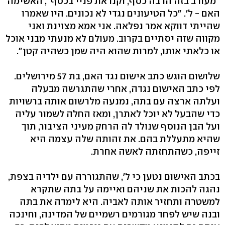
"מעורב בזה הרבה כסף, וקנו את פניי בכסף", האשימה
האם - ל'. "כל הטיעונים נגדי לא נכונים. היו שאמרו
שהייתי דווקא אמר נפלאה. אני אמא מצוינת ואני
מקווה שזה יסתיים בקרוב. מעולם לא מנעתי מבני אוכל
או כלאתי אותו, למרות שהוא היה שמן כשהיה קטן".
שלושום הוגש כתב אישום נגד האם, בת 57 מירושלים.
לפי כתב האישום נגדה, אחרי שהתגרשה מבעלה
ועלתה ארצה עם בתה, נמנעה מלרשום אותה ברשויות
כדי שהבעל לא יוכל לאתרן, ומאז החלה לשמור עליה
ועל הבן הנוסף שנולד לה הרחק מעיני הציבור, תוך
שהיא מתעללת בהם. את זהותה שלה עצמה היא
זייפה, כשהתחזתה לאשה אחרת.
בכתב האישום נטען כי ל', שהתגוררה עם ילדיה בצפת,
נהגה להכות את שניהם ואיימה על בתה שתקרא
למשטרה ותחזיר אותה לאביה. היא לימדה את בתה
ובנה שיש לפחד מגורמים רשמיים של המדינה, וחינכה