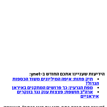
הידיעות שעניינו אתכם החודש ב-ynet:
תיק פתוח: איפה המיליונים משוד הכספות
הגדול?
מפת הגרעין: כך פרושים המתקנים באיראן
ארה"ב חושפת: פצצות ענק נגד בונקרים
איראניים