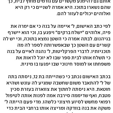
אותם גם להימנע מקשרים עם גורמים מחוץ לבית, כך
שהם נשארו בתוכו. היא אמרה לשניים כי רק היא
ואלוהים יכולים לעזור להם.
לפי כתב האישום, ל' איימה על בנה כי אם ימרה את
פיה, אלוהים "ישלח ברקים" ויפגע בו, וכי הוא יישרף
בגיהנום. לבתה אמרה כי השטן נמצא בתוכה, וכי יש לה
קשרים עם השטן כך שבאפשרותה לספר לה מה
תוכניותיו. לדברי הפרקליטות, ל' נהגה לאיים על בנה
כי תשלח אותו לבית ספר שבו לא יוכל לראות את
משפחתו או למוסד חינוכי שבו יפגעו בו מינית.
בכתב האישום נכתב כי כשהייתה בת 12, ניסתה בתה
של ל' להתאבד משום שחשבה שמגיע לה עונש ושהיא
חוטאת. היא ניסתה לחתוך את צווארה בעזרת סכין
מטבח, ואף שדיממה סירבה אמה לפנות אותה לטיפול
רפואי מחשש לסיוע חיצוני כלשהו. מדי פעם הייתה ל'
משקה את בנה בוודקה ומריצה אותו ברחבי הבית כדי