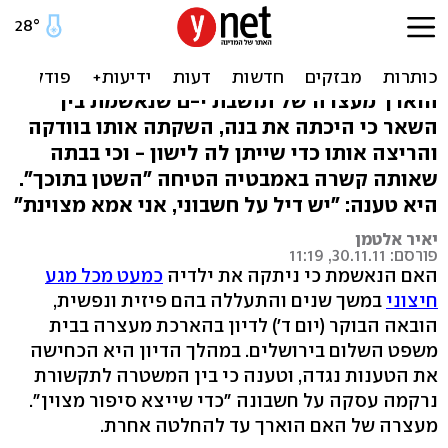
האם המתעללת: בני היה שמן,
לא מנעתי אוכל
הוארך מעצרה של תושבת י-ם שנאשמת בין
השאר כי היכתה את בנה, השקתה אותו בוודקה
והריצה אותו כדי שייתן לה לישון - וכי בבתה
שאותה קשרה באמבטיה הטיחה "השטן בתוכך".
היא טענה: "יש דיל על חשבוני, אני אמא מצוינת"
יאיר אלטמן
פורסם: 30.11.11, 11:19
האם הנאשמת כי ניתקה את ילדיה
כמעט מכל מגע
חיצוני
במשך שנים והתעללה בהם פיזית ונפשית,
הובאה הבוקר (יום ד') לדיון בהארכת מעצרה בבית
משפט השלום בירושלים. במהלך הדיון היא הכחישה
את הטענות נגדה, וטענה כי בין המשטרה לתקשורת
נרקמה עסקה על חשבונה "כדי שייצא סיפור מצוין".
מעצרה של האם הוארך עד להחלטה אחרת.