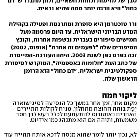
סבך של מזימות וכוחות חשאיים, ולחן מתברר ש"דם
כחול" היא הרבה יותר ממה שהיא נראית.
ורד טוכטרמן היא סופרת ומתרגמת ופעילה בקהילת
המדע הבדיוני הישראלית. עד היום פרסמה מעל
חמישים סיפורים בעברית ובשפות אחרות, וקובץ
הסיפורים שלה "לפעמים זה אחרת" (אופוס, 2002)
זכה בפרס גפן לשנת 2003. היתה העורכת-המייסדת
של כתב העת "חלומות באספמיה", המוקדש לסיפורת
ספקולטיבית ישראלית. "דם כחול" הוא הרומן
הראשון שלה.
ליקוי חמה
מקום אחר, זמן אחר במשך כל הנסיעה לסיגישוארה
יֶפֶת בוהה החוצה מהחלון, מניח לקולות התיירים
האחרים באוטובוס להתעמעם לכלל רעש לבן חסר
משמעות, ותוהה אם הוא מתנהג כמו אידיוט.
לא, נכון יותר לומר שהוא מנסה לדכא אותה תהייה עוד