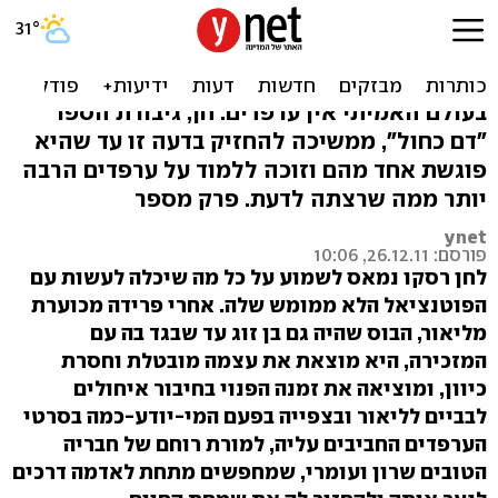
"דם כחול": ערפדים תוצרת
כחול לבן
בעולם האמיתי אין ערפדים. חן, גיבורת הספר
"דם כחול", ממשיכה להחזיק בדעה זו עד שהיא
פוגשת אחד מהם וזוכה ללמוד על ערפדים הרבה
יותר ממה שרצתה לדעת. פרק מספר
ynet
פורסם: 26.12.11, 10:06
לחן רסקו נמאס לשמוע על כל מה שיכלה לעשות עם
הפוטנציאל הלא ממומש שלה. אחרי פרידה מכוערת
מליאור, הבוס שהיה גם בן זוג עד שבגד בה עם
המזכירה, היא מוצאת את עצמה מובטלת וחסרת
כיוון, ומוציאה את זמנה הפנוי בחיבור איחולים
לבביים לליאור ובצפייה בפעם המי-יודע-כמה בסרטי
הערפדים החביבים עליה, למורת רוחם של חבריה
הטובים שרון ועומרי, שמחפשים מתחת לאדמה דרכים