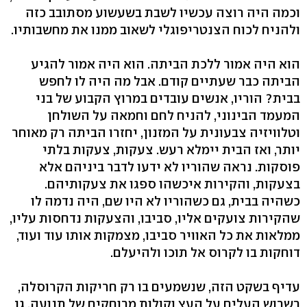
וכמה היה רוצה עכשיו לשבת בשעשוע מסתובב כזה
ולהניח לכוח הצנטריפוגלי לשאוב ממנו את מחשבותיו.
הוא היה אמור ללכת הביתה. הוא היה אמור להגיע
הביתה כבר שעתיים קודם. אבל מה היה לו לחפש
בבית? הוריו, אנשים עובדים במרוץ הקבוע של בני
המעמד הבינוני, להניח לחם וחמאה על השולחן
וטלוויזיה צבעונית על המזנון, יחזרו הביתה רק מאוחר
יותר, ואז הבית יימלא רעש. צעקות, צעקות בלתי
פוסקות. נראה שהוריו לא ידעו לדבר ביניהם אלא
בצעקות, והקירות איכשהו ספגו את צעקותיהם.
כשהיה בבית, גם כשהוריו לא היו שם, היה נדמה לו
שהקירות צועקים אליו, סביבו, והצעקות נדחסות עליו,
ממלאות את כל האוויר סביבו, מצמקות אותו עוד ועוד,
דוחקות בו לקרוס אל תוכו ולהיעלם.
עדיף בשקט הזה, שנשמעים בו רק חריקות הקרוסלה,
רשרוש העלים על העץ וקולות מרוחקים של תנועה. גן