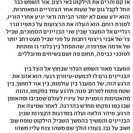
אז קם והרים את הילקוט באי רצון. אור השמש כבר
החל לקבל גוון של שעות אחר הצהריים המאוחרות,
והוא ידע שאם לא ימהר הביתה ודאי יגיע אחרי הוריו,
למורת רוחם. הוא העלה את הרצועות על כתפיו וגרר
רגליים אל המעבר שבין שני הבניינים הסמוכים, שביל
צר של אבני ריצוף רחבות על פני שביל מעט רחב יותר
של אדמה אפרפרה, שהתפתל בין בלוני גז ומתחת
לסוככי כביסה, תחוּם פה ושם בשיחים מדובללים.
המעבר מאור השמש הגלוי שבחוץ אל הצל בין
הבניינים גרם לו לכמעט-עיוורון רגעי. הוא אהב את
הרגע הזה, של המעבר בין עולמות, בין אור לחושך, בין
שטח פתוח למרחב סגור, ולרגע עמד במקומו, נהנה
מהאטימות הזמנית של עיניו לעולם שסביבו ומהאופן
שבו כמו נפקחו מחדש בהדרגה. לאחר שמיצה את
הרגע, מיהר הלאה ועלה במדרגות הקצרות שבין
הבניינים והמשיך בהמשך השביל, הילקוט טופח שוב
ושוב על גבו. בעודו הולך שם משהו צנח עליו משהו