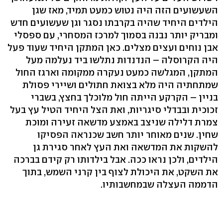
השעשועים הזה היה נטוש כמעט תמיד, מאז שגן
הילדים היחיד שהיה בקרבתו נסגר וגן שעשועים חדש
ומבריק יותר נבנה בסמוך למרכז המסחרי, עם ספסלי
אבן נוחים ועצים מצלים. כאן המתקן היחיד שעוד פעל
היה הקרוסלה – הנדנדות נתלשו ביד נעלמה מעל
המתקן, המגלשה כמעט נעקרה ממקומה וארגז החול
שמתחתיה היה מלא בצואת חתולים ושיירי פסולת
בניין – הקרקע הייתה חול מלוכלך בחצץ, בשברי
זכוכית ובבדלי סיגריות, ואת הצל היחיד הטיל עץ בעל
צמרת דלילה שניצב באמצע מדשאה זעירה ומוכת
שחין. שנים מאוחר יותר חשב שכנראה הפסיקו
להשקות את המדשאה ואת העץ לאחר סגירת גן
הילדים, ולכן נראו ככה. אבל בילדותו רק קידם בברכה
את השקט, את היכולת לצוף בין קרני השמש, בתוך
הדממה העצלה שבמחשבותיו.