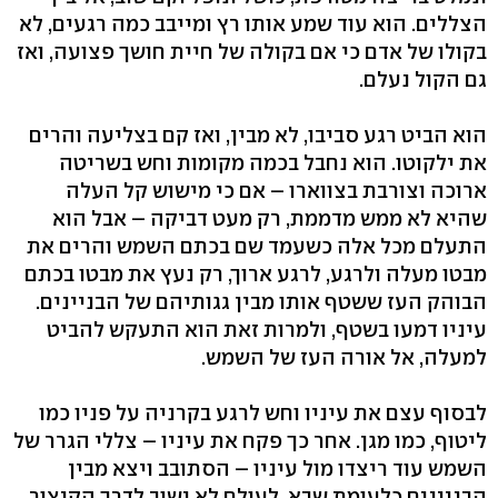
הצללים. הוא עוד שמע אותו רץ ומייבב כמה רגעים, לא
בקולו של אדם כי אם בקולה של חיית חושך פצועה, ואז
גם הקול נעלם.
הוא הביט רגע סביבו, לא מבין, ואז קם בצליעה והרים
את ילקוטו. הוא נחבל בכמה מקומות וחש בשריטה
ארוכה וצורבת בצווארו – אם כי מישוש קל העלה
שהיא לא ממש מדממת, רק מעט דביקה – אבל הוא
התעלם מכל אלה כשעמד שם בכתם השמש והרים את
מבטו מעלה ולרגע, לרגע ארוך, רק נעץ את מבטו בכתם
הבוהק העז ששטף אותו מבין גגותיהם של הבניינים.
עיניו דמעו בשטף, ולמרות זאת הוא התעקש להביט
למעלה, אל אורה העז של השמש.
לבסוף עצם את עיניו וחש לרגע בקרניה על פניו כמו
ליטוף, כמו מגן. אחר כך פקח את עיניו – צללי הגרר של
השמש עוד ריצדו מול עיניו – הסתובב ויצא מבין
הבניינים כלעומת שבא. לעולם לא ישוב לדרך הקיצור