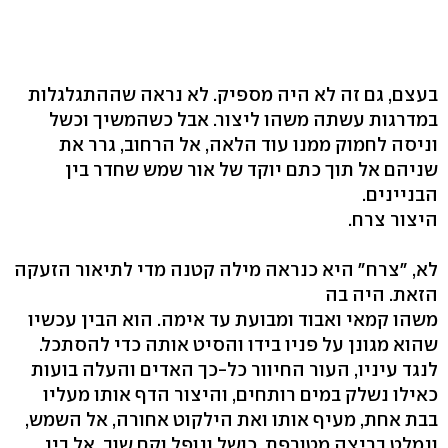
בעצם, גם זה לא היה מספיק. לא נראה שההתגלגלות
במדרגות עשתה משהו ליצור. אבל כשהמשיך וכשל
וניסה לחמוק ממנו עוד הלאה, אל הרחוב, גרר את
שניהם אל תוך כתם יוקד של אור שמש שחדר בין
הבניינים.
היצור צרח.
לא, "צרח" היא כנראה מילה קטנה מדי לתיאור הזעקה
הזאת. היה בה
משהו קמאי ואבוד ומבועת עד אימה. הוא הבין עכשיו
שהוא מגונן על פניו בידו והסיט אותה כדי להסתכל.
לנגד עיניו, העור החיוור כל-כך האדים והעלה בועות
כאילו נשלק במים רותחים, והיצור הדף אותו מעליו
בבת אחת, מעיף אותו ואת הילקוט אחורה, אל השמש,
ונמלט בריצה מטורפת, כושל ונופל וקם שוב, אל בין