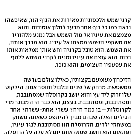
קרני שמש אלכסוניות מאירות את הנוף הזר, שאיכשהו
נראה כמו כל נוף אחר מבעד לחלון אוטובוס, והוא
מצמצם את עיניו אל מול השמש אבל נמנע מלהוריד
את משקפי השמש ממצחו אל עיניו. הוא מברך אותה,
את השמש. הוא טובל בקרניה וחש אותן ממלאות אותו
בכוח. הוא עוצם את עיניו ומניח לקרני השמש ללטף
את עפעפיו העצומים, והוא נזכר.
הזיכרון מעומעם בקצותיו, כאילו צולם בעדשה
מטשטשת. מרחק של שנים ובלבול וחוסר אמון. הילקוט
שלו זרוק ליד עץ והוא יושב בקרוסלה שמסתובבת,
ומסתובבת, ומסתובבת. בעצם, הוא כבר היה מבוגר מדי
לקרוסלות – בן כמה היה? עשר? אחת-עשרה? אחד
הגילים האלה שבהם מביך להיתפס כשאתה משחק
במשחקי ילדים. הקרוסלה הזו מסתובבת לנגד עיניו,
ופתאום הוא חושב שמאז אותו יום לא עלה על קרוסלה,