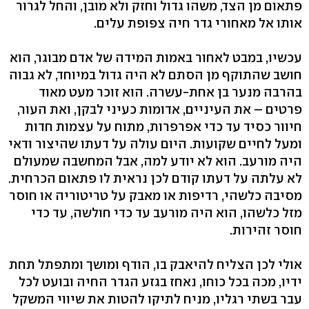
פתאום מן הצד, משהו גדול וחזק ולא מובן, והחל לגרור
אותו אל מאחורי גדר חיה צפופת עלים.
עכשיו, במבט לאחור באמות המידה של אדם מבוגר, הוא
חושב שהתוקף מן הסתם לא היה גדול במיוחד, לא גבוה
בהרבה מנער בן אחת-עשרה. הוא זוכר מעט מאוד
פרטים – את העיניים, אדומות כעיני לבקן, ואת העור,
חיוור כסיד עד כדי אפרפרות, מתוח על עצמות חדות
ומעל לחיים שקועות. היום עולה על דעתו שהיצור ודאי
היה מורעב. הוא לא יודע למה, אבל המחשבה שמעולם
לא עלתה על דעתו קודם לכן נראית לו פתאום הכרחית.
מסיבה כלשהי, רדיפות או מאבק על טריטוריה או חוסר
מזל כלשהו, הוא היה מורעב עד כדי חולשה, עד כדי
חוסר זהירות.
אולי לכן הצליח להיאבק בו, הודף ומושך ומתפתל תחת
ידיו, מכה בכל כוחו, נאחז בגזע הגדר החיה ובועט לכל
עבר בשתי רגליו, מניח לתיקו להטות את שיווי המשקל