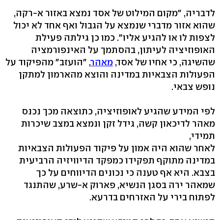
לדבריה, "מקום המילוט של אסד נמצא באזור א-רקה,
שהוא אזור מדברי שנמצא על הגבול ואף אחד לא יכול
לצפות לו או להגיע אליו". כמו כן גילתה פעילת
האופוזיציה לעיתון, בהסתמך על האינפורמציה
שהשיגה, כי אחיו של אסד,
מאהר
, "הועזב" מהפיקוד על
הפעולות הצבאיות במדינה והוצא מהארמון למתקן
נופש צבאי.
לפי המידע שהגיע לאופוזיציה, כתוצאה מכך נכנס
מאהר לדיכאון קשה, גידל זקן ונמצא במצב שיכרות
תמידי,
לאחר שהוא היה אמון על פיקוד הפעולות הצבאיות
במדינה מתוקף תפקידו כמפקד הדיוויזיה הרביעית
בצבא. היא אף טענה כי נכונים הדיווחים על כך
שמאהר ירה בסגן הנשיא, פארוק א-שרע, שהתנגד
לפתוח בירי על האזרחים בדרעא.