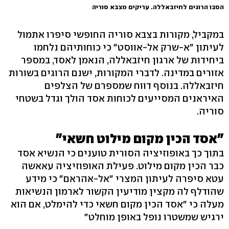
הסבו הרוגים לחיזבאללה. עריקים מצבא סוריה
במקביל, מקורות בצבא סוריה החופשי סיפרו אתמול
לעיתון "א-שרק אל-אווסט" כי כוחותיהם נלחמו
ביחידות של ארגון חיזבאללה, הנאמן לאסד, במספר
אזורים במדינה. לדברי המקורות, ישנם הרוגים בשורות
חיזבאללה. בנוסף דווח שמספרם של הצלפים
האיראנים המסייעים לכוחות אסד הולך וגדל בשטחי
סוריה.
"אסד הכין מקום מילוט חשאי"
בתוך כך באופוזיציה הסורית טוענים כי הנשיא אסד
כבר הכין מקום מילוט. פעילת האופוזיציה עאאשה
עטא סיפרה לעיתון המצרי "אל-אהראם" כי מידע
שהודלף לה מקצין מודיעין הקשור לארמון הנשיאות
מעלה כי "אסד הכין מקום חשאי כדי להימלט, אם הוא
ירגיש שמשטרו נופל באופן מוחלט"