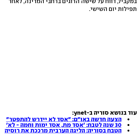
במקביל, דווח על שישה הרוגים ברחבי המדינה, לאחר
תפילות יום השישי.
עוד בנושא סוריה ב-ynet:
הצעה חדשה באו"ם: "אסד לא יידרש להתפטר"
30 שנה לטבח: 'אסד מת, אסד ימות וחמה - לא'
הטבח בסוריה: הליגה הערבית מרככת את רוסיה