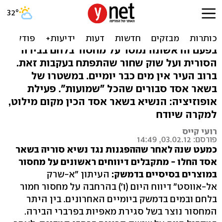
דיווחים בסוריה: מחסור בלחם
ובמים בדמשק
בפעם הראשונה נמסר על מחסור בלחם בבירה
הסורית ועל שוק שחור שהתפתח בעקבות זאת.
ברוב העיר אין מים כבר יומיים. במשטרו של
בשאר אסד סבורים שהכל "שמועות". פעילת
אופוזיציה: הנשיא בשאר אסד הכין מקום מילוט,
למקרה שיודח
רועי קייס
פורסם: 03.02.12, 14:49
כמעט שנה לאחר שההפגנות נגד נשיא סוריה בשאר
אסד החלו - מתקבלים דיווחים ראשונים על מחסור
במוצרים בסיסיים בדמשק:
העיתון "א-שרק
אל-אווסט" דיווח היום (ו') בהרחבה על מחסור חמור
בלחם ובמים בדמשק ביומיים האחרונים. בין היתר
המחסור נוצר בשל סגירת מאפיות בפרברי הבירה.