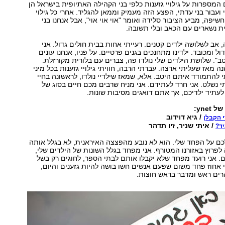
 המספרות על גילויי גזענות כלפי בני הקהילה האתיופית בישראל הן
 ועבור בני עדתי, הפצע הזה מעמיק וממאן להגליד. אחרי כל גילוי
חשיפה, מביע הציבור סלידה ואומר "אוי אוי אוי", אבל אנחנו בני
ת נשארים עם הכאב ובלי תשובה.
, אב לשלושה ילדים קטנים. רעייתי אחות בבית חולים גדול. אני
דול ומכובד. ילדינו מתחנכים בגנים פרטיים. על פניו, אנחנו עונים
טב". שלושת הילדים שלי נולדו פה, צברים עם בלורית מקורזלת.
ו כבר כ-30 שנה מאז שעליתי ארצה. עברתי הרבה, חוויתי גילויי גזענות בכל מיני
י להתמודד איתם היטב. אלא, שמאז שילדיי נולדו, לראשונה בחיי
י נשלט. אני חרד לעתידם. אני מניח שרבים מכם חיים בסוג של
עתיד ילדיכם, אך אתם דואגים מסיבות שונות.
ל ynet:
/ גיא דוידוב
 הקבלן
/ איתי שניר, זיו תדהר
יד?
כם על הפחד שלי. הוא לא נובע מהפצצה האיראנית, לא בגלל אותה
רוץ באזורנו המטורף. אני מפחד בגלל השונות של הילדים שלי,
 אני רועד מפחד שלא יקבלו אותם לבתי הספר, לחוגים רק בשל
י אחוז פחד משום שפעם אנשים חשו בושה להיות גזענים והיום,
רים ראש ומדבר בראש חוצות.