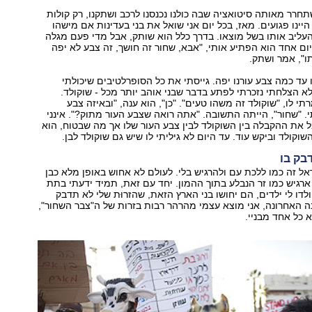
רר מאותה סיטואציה שבה כולנו נכנסנו לרכב ושתקנו, רק קולות
 היינו פגועים. מאז, בכל יום אני שואל את בני בעדינות אם מישהו
העליב אותו בשל מוצאו. בדרך כלל הוא שותק, אבל מדי פעם מגלה
 יום אחד הוא הפתיע אותי, "אבא, שחור זה חושך, זה צבע לא יפה
תו", אמר ושתק.
ו עד כמה צבע עורנו יפה. גייסתי את כל הסופרלטיבים שיכולתי
א הצלחתי נזכרתי לפתע בדבר שבני אוהב יותר מכל - שוקולד.
י לו, "שוקולד זה משהו טעים". "כן", הוא ענה, "ובאיזה צבע
. "שחור", הייתה התשובה. "אתה רואה שצבע העור מתוק?". אינני
ל את ההקבלה בין השוקולד לבין צבע העור שלו אך מה שבטוח, הוא
וקולד וביקש עוד. עד היום לא גיליתי לו שיש גם שוקולד לבן.
בק בו
אל זה כמו ללכת עם ולהרגיש בלי. לעולם לא אחוש באופן מלא כבן
ארגיש כמו זר הנבלע בתוך ההמון. יחד עם זאת, תמיד ידעתי בתת
לדו לי ילדים, הם יחושו בני הארץ הזאת, שהזרוּת שלי לא תדבק
 האחרונה, אני מוצא עצמי מהרהר רבות בזרות של ה"צבר השחור",
 כל אחד מבניי.