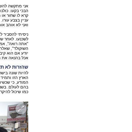
אני מתקשה להשתח
הבכי בקעו. כולנו
קרא לו שחור או 
עניין בצבע עורו.
ואני לא אוהב או
ניסיתי להסביר ל
לשכנעו. לאחר של
"אתה רואה", אמרת
השוקולד", שאלתי
יודע אם הוא קיב
אכל בהנאה את הש
שהזרוּת לא תד
להיות שונה בישר
הארץ הזו ותמיד 
המודע, כי שכשיוו
בהם לעולם. בשנה
כמו שיכול להיקרא