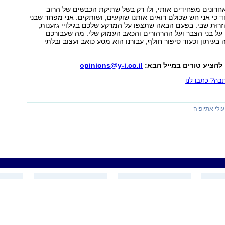
האחרונים מפחידים אותי, ולו רק בשל שתיקת הכבשים של הרוב
 כי אני חש שכולם רואים אותנו שוקעים, ושותקים. אני מפחד שבני
זרוּת שבי. בפעם הבאה שתצפו על המרקע שלכם בגילויי גזענות,
 על בני הצבר ועל ההרהורים והכאב העמוק שלי. מה שעבורכם
בעיתון וכעוד סיפור חולף, עבורנו הוא מסע כואב ועצוב ובלתי
 להציע טורים במייל הבא:
opinions@y-i.co.il
ה? כתבו לנו
עולי אתיופיה