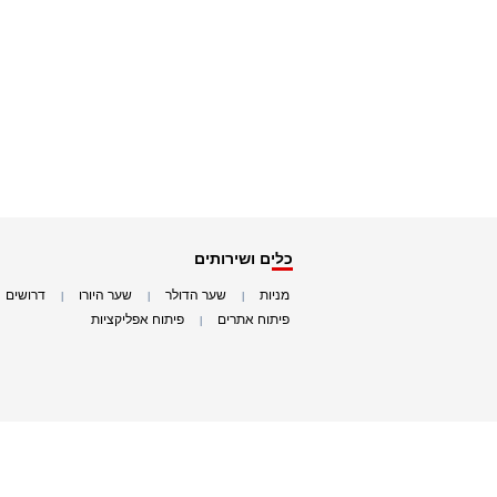
כלים ושירותים
מניות
שער הדולר
שער היורו
דרושים
|
|
|
|
פיתוח אתרים
פיתוח אפליקציות
|
|