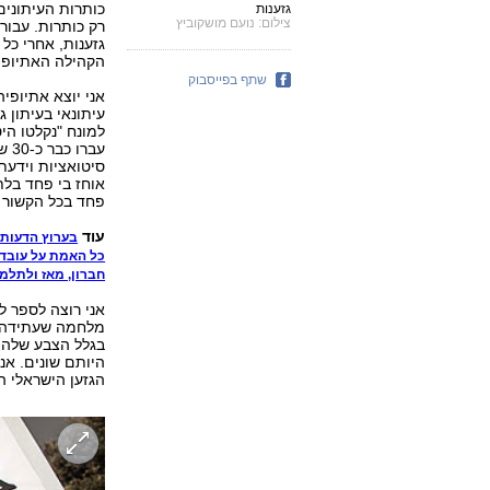
כותרות העיתונים
גזענות
צילום: נועם מושקוביץ
רק כותרות. עבורי
גזענות, אחרי כל 
הקהילה האתיופי
שתף בפייסבוק
אני יוצא אתיופיה
עיתונאי בעיתון ג
למונח "נקלטו הי
עבר
סיטואציות וידעת
אוחז בי פחד בלת
פחד בכל הקשור ל
עוד
ש
בערוץ הדעות
כל האמת על עובדי
חברון, מאז ולתלמ
אני רוצה לספר ל
מלחמה שעתידה לפ
בגלל הצבע שלהם.
היותם שונים. אנ
הגזען הישראלי ה