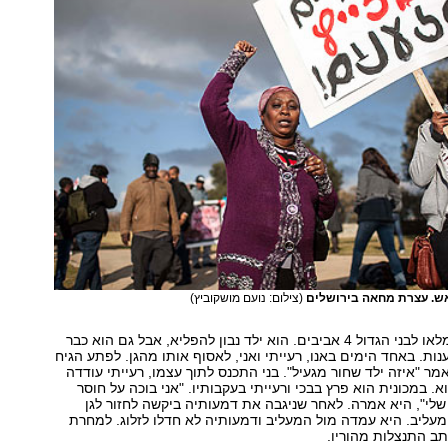
אש. עצרת מחאה בירושלים
(צילום: נועם מושקוביץ)
באפריל הקרוב ימלאו לבני הגדול 4 אביבים. הוא ילד נבון להפליא, אבל גם הוא כבר
ות. באחד הימים באנו, רעייתי ואני, לאסוף אותו מהגן. לפתע הגיח
מר "איזה ילד שחור מגעיל". בני התכנס לתוך עצמו, רעייתי עודדה
א. במכונית הוא פרץ בבכי ורעייתי בעקבותיו. "אני בוכה על חוסר
שלי", היא אמרה. לאחר שניגבה את דמעותיה ביקשה לחזור לגן
עליב. היא עמדה מול המעליב ודמעותיה לא חדלו לזלוג. למחרת
תב התנצלות מהוריו.