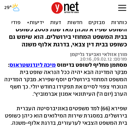
מסתמן: השופט יוסף שפירא
ימונה למבקר המדינה
השופט שפירא מכהן מאז שנת 2005 כשופט
בבית המשפט המחוזי בירושלים. הוא שימש גם
כשופט בבית דין צבאי, בדרגת אלוף משנה
מורן אזולאי ואביעד גליקמן
פורסם: 09.02.12, 20:16
מסתמן מחליף לשופט בדימוס
מיכה לינדנשטראוס
:
מבקר המדינה הבא יהיה ככל הנראה שופט בית
המשפט המחוזי בירושלים יוסף שפירא. מבקר המדינה
הנוכחי צפוי לסיים את תפקידו בחודש יולי. כך חשף
הערב (יום ה') העיתונאי אמנון אברמוביץ'.
שפירא (66) למד משפטים באוניברסיטה העברית
בירושלים. במסגרת שירות המילואים הוא כיהן כשופט
בית המשפט הצבאי לערעורים, בדרגת אלוף-משנה.