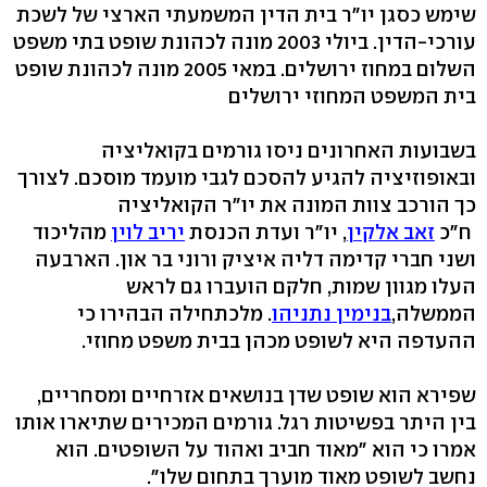
שימש כסגן יו"ר בית הדין המשמעתי הארצי של לשכת
עורכי-הדין. ביולי 2003 מונה לכהונת שופט בתי משפט
השלום במחוז ירושלים. במאי 2005 מונה לכהונת שופט
בית המשפט המחוזי ירושלים
בשבועות האחרונים ניסו גורמים בקואליציה
ובאופוזיציה להגיע להסכם לגבי מועמד מוסכם. לצורך
כך הורכב צוות המונה את יו"ר הקואליציה
ח"כ
זאב אלקין
, יו"ר ועדת הכנסת
יריב לוין
מהליכוד
ושני חברי קדימה דליה איציק ורוני בר און. הארבעה
העלו מגוון שמות, חלקם הועברו גם לראש
הממשלה,
בנימין נתניהו
. מלכתחילה הבהירו כי
ההעדפה היא לשופט מכהן בבית משפט מחוזי.
שפירא הוא שופט שדן בנושאים אזרחיים ומסחריים,
בין היתר בפשיטות רגל. גורמים המכירים שתיארו אותו
אמרו כי הוא "מאוד חביב ואהוד על השופטים. הוא
נחשב לשופט מאוד מוערך בתחום שלו".