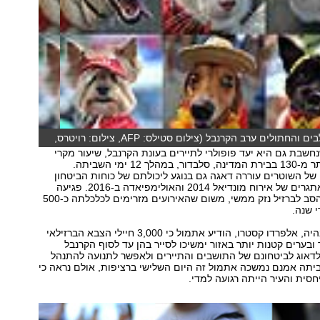
צפו במצעד הכלבים והחתולים ערב הקרנבל (צילום סטילס: AFP, צילום: רויטרס,
)
חשבת גם היא יעד פופולרי לתיירים בעונת הקרנבל, שיעור מקרי
הרצח הוכפל ליותר מ-130 בבירת המדינה, סלבדור, במהלך 12 ימי השביתה.
ל השוטרים עוררה דאגה גם בנוגע ליכולתם של כוחות הביטחון
להתמודד עם האתגרים של אירוח מונדיאל 2014 והאולימפיאדה ב-2016. פגיעה
בקרנבל עלולה להסב לברזיל נזק ממשי, משום שהאירועים מזרימים לכלכלתה כ-500
י שנה.
מפקד משטרת בהיה, אלפרדו קסטרו, הודיע אתמול כי 3,000 חיילי הצבא הברזילאי
ובערים קטנות יותר באזור ימשיכו לסייר בהן עד לסוף הקרנבל
דאוג לביטחונם של התושבים והתיירים ולאפשר לתנועה להתנהל
יתה אמנם נמשכה אתמול זה היום השלישי ברציפות, אולם נראה כי
ית והעיר הייתה רגועה למדי.