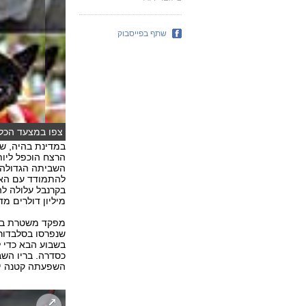
שתף בפייסבוק
עריכה: רונה פפר
במדינת בהיה, שנ
השביתה הגדולה ש
מיליון דולרים מד
שנפרסו בסלבדור 
בשבוע הבא כדי ל
כסדרה. בריו השב
השפעתה קטנה יחס