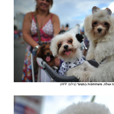
תה עגלה. משתתפות במצעד
(צילום: AFP)