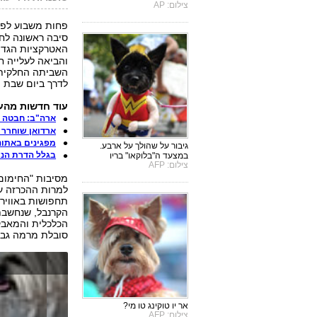
צילום: AP
פחות משבוע לפת
סיבה ראשונה לח
האטרקציות הגדו
והביאה לעלייה ח
השביתה החלקית ל
לדרך ביום שבת ה
עוד חדשות מהעו
ארה"ב: חבטה ב
ארדואן שוחרר מ
מפגינים באתונ
גיבור על שהולך על ארבע.
בגלל הדרת הנש
במצעד ה"בלוקאו" בריו
צילום: AFP
מסיבות "החימום"
למרות ההכרזה ע
הקרנבל, שנחשבת 
הכלכלית והמאבק 
סובלת מרמה גבו
אר יו טוקינג טו מי?
צילום: AFP