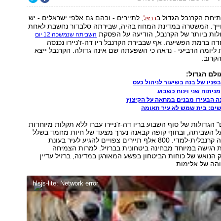
יחת הקרנבל הגדול ב
, לתיירים - ובהם גם אלפי ישראלים - יש
ברזיל
ייך. המשטרה במדינת המחוז בהיה, שבירתה סלבדור נחשבת לאחת
לות ביותר של הקרנבל, הודיעה על הפסקת
השביתה שנמשכה 12 יום
דה ברמת הפשיעה. אף שבבירת הקרנבל ריו דה-ז'ניירו נכנסה
יומה הרביעי - נראה כי השפעתה שם אינה גדולה. הקרנבל ייצא
קרוב.
לם הגדול:
פניו של בנה בשיעור לניהול כעס
ניתוח שני וינוח כשבוע
ה הבעירו מבנים במחאה על הקיצוץ
ים: בית שמש לא עיר תאומה
 הגדולות של סוף השבוע בריו דה-ז'ניירו עברו ללא תקלות מיוחדות
ל השביתה, ובחוף קופה קבאנה נערך מצעד של חיות מחמד בשלל
תחפושות באווירה קרנבלית-למדי. 800 אלף תיירים צפויים להגיע לעיר בעונת
רגישה במיוחד מבחינה ביטחונית בברזיל. למרות הצמיחה
הנואש של כוחות הביטחון בפשע המאורגן במדינה, ברזיל עדיין
הה של אלימות.
hlsjs-lite: Network error