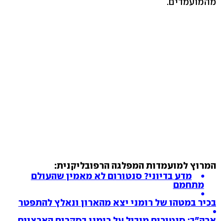
מהמועמדים.
המרוץ למועמדות המפלגה הרפובליקנית:
מדע בדיוני? סנטורום לא מאמין שהעולם
מתחמם
בכיר במטהו של רומני יצא מהארון ונאלץ להתפטר
ארה"ב: סנטורום מוביל על רומני בסקרים הארציים