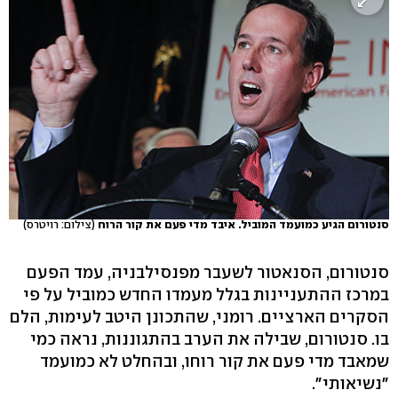
סנטורום הגיע כמועמד המוביל. איבד מדי פעם את קור הרוח
(צילום: רויטרס)
סנטורום, הסנאטור לשעבר מפנסילבניה, עמד הפעם
במרכז ההתעניינות בגלל מעמדו החדש כמוביל על פי
הסקרים הארציים. רומני, שהתכונן היטב לעימות, הלם
בו. סנטורום, שבילה את הערב בהתגוננות, נראה כמי
שמאבד מדי פעם את קור רוחו, ובהחלט לא כמועמד
"נשיאותי".