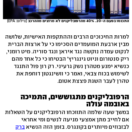
התכנסו בפעם ה-20. 40% מהרפובליקנים לא מרוצים מההרכב
(צילום: EPA)
למרות החיכוכים הרבים וההתקפות האישיות, שלושה
מבין ארבעת המועמדים הסכימו כי על ארצות הברית
לנקוט עמדה נוקשה נגד איראן ונגד סוריה. מיט רומני,
ריק סנטורום וניוט גינגריץ' הבטיחו כי כל אחד מהם
כנשיא ימנע מטהרן נשק גרעיני. רק רון פול התנגד
לשימוש בכוח צבאי, ואמר כי וושינגטון דוחפת את
טהרן לעבר השגת פצצת אטום.
הרפובליקנים מתגוששים, התמיכה
באובמה עולה
במשך שעה שלמה התווכחו הרפובליקנים על השאלות
אם לחייב מתן אמצעי מניעה לנשים ומי אחראי
לבזבוזים מיותרים בקונגרס. בזמן הזה הנשיא
ברק