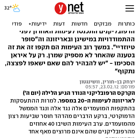
עימות רפובליקני מס' 20:
"מסר ברור לאיראן"
הרפובליקנים התכנסו לעימות האחרון לפני
ההתמודדויות במישיגן ובאריזונה וה"סופר
טיוזדיי". במשך רוב העימות הם תקפו זה את זה
בטענה שהאחר לא מספיק שמרן. רק על איראן
הסכימו - "יש להבהיר להם שאם ישאפו לפצצה,
נתקוף"
יצחק בן-חורין, וושינגטון
פורסם: 23.02.12, 05:57
הקרקס הרפובליקני הנודד הגיע הלילה (יום ה')
לאריזונה לעימות ה-20 במספר.
למרות ההתעסקות
בהתקפות המועמדים אלה נגד אלה ונגד הממשל
הדמוקרטי, ברקע הדברים מהדהד חוסר שביעות רצון
מהמועמדים. ערב העימות השיבו 40 אחוזים
מהרפובליקנים שהם אינם מרוצים מאף אחד