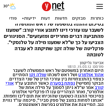
סנגורי אולמרט: לא הוכחו
טענות האישום
בסיכום ההגנה במשפטו של ראש הממשלה
לשעבר ענו עורכי דינו לתובע אורי קורב: "שמענו
מהתביעה דברים מחרידים ומזעזעים". הסניגורים
הצביעו על כך ש"לא שמענו מילה על טלנסקי".
פרקליטה של שולה זקן: שתיקתה לא עבדה
לטובתה
אביעד גליקמן
פורסם: 15.03.12, 18:13
היום האחרון במשפטם של ראש הממשלה לשעבר
אהוד אולמרט
ושל ראש לשכתו
שולה זקן
הסתיים
כצפוי בהתנצחויות בין עורכי הדין של שני הצדדים.
הבוקר (חמישי)
נפתח בסערה
כאשר התובע עו"ד
אורי
קורב
אמר ש"לא ניתן לסמוך על מילה אחת של
אולמרט", ואחר הצהריים ענו לו פרקליטי אולמרט
בסיכומי ההגנה כשטענו שהוכיחו את תום ליבו וחפותו.
"אנחנו לפחות במצב של ספק סביר", סיכמה עו"ד נווית
נגב, המייצגת את אולמרט בפרשת ראשונטורס.