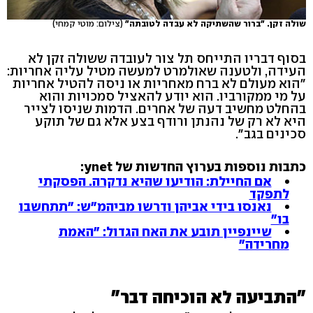
שולה זקן. "ברור שהשתיקה לא עבדה לטובתה"
(צילום: מוטי קמחי)
בסוף דבריו התייחס תל צור לעובדה ששולה זקן לא
העידה, ולטענה שאולמרט למעשה מטיל עליה אחריות:
"הוא מעולם לא ברח מאחריות או ניסה להטיל אחריות
על מי ממקורביו. הוא יודע להאציל סמכויות והוא
בהחלט מחשיב דעה של אחרים. הדמות שניסו לצייר
היא לא רק של נהנתן ורודף בצע אלא גם של תוקע
סכינים בגב".
כתבות נוספות בערוץ החדשות של ynet:
אם החיילת: הודיעו שהיא נדקרה. הפסקתי
לתפקד
נאנסו בידי אביהן ודרשו מביהמ"ש: "תתחשבו
בו"
שיינפיין תובע את האח הגדול: "האמת
מחרידה"
"התביעה לא הוכיחה דבר"