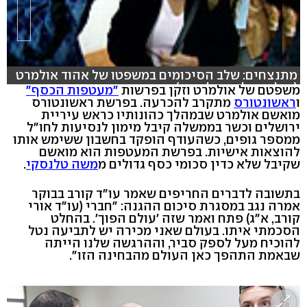
מתנצחים: שלב הסיכומים במשפטו של אהוד אולמרט
(צילום: אלי מנדלבאום)
משפטם של אולמרט וזקן בפרשות
"מעטפות הכסף"
ו
ראשונטורס
מתקרב להכרעה. בפרשת ראשונטורס
מואשם אולמרט שבמהלך כהונותיו כראש עיריית
ירושלים וכשר בממשלה קיבל מימון לנסיעות לחו"ל
ממספר גופים, כשהעודף הופקד בחשבון ששימש אותו
להוצאות אישיות. בפרשת המעטפות הוא מואשם
שקיבל שלא כדין סכומי כסף גדולים מ
משה טלנסקי
.
בתשובה לדברים החריפים שאמר עו"ד קורב בבוקר
אמרה נגב במסגרת סיכום ההגנה: "חברי (עו"ד אורי
קורב, א"ג) פתח ואמר שזה 'עולם הפוך'. בהחלט
הסכמתי איתו. בעולם שאני מכירה יש לתביעה נטל
להוכיח מעל לספק סביר, וההרגשה שלנו הייתה
שבאמת התהפך כאן העולם מהבחינה הזו".