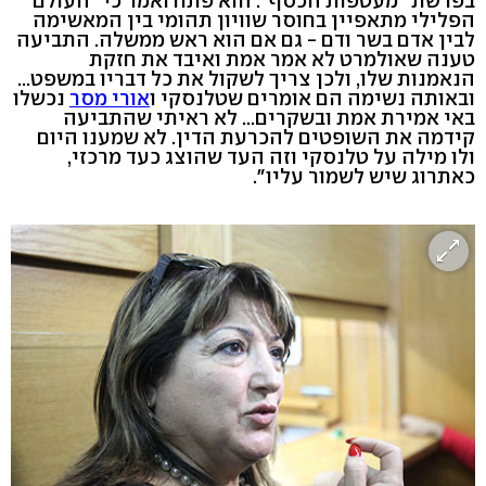
בפרשת "מעטפות הכסף". הוא פתח ואמר כי "העולם
הפלילי מתאפיין בחוסר שוויון תהומי בין המאשימה
לבין אדם בשר ודם - גם אם הוא ראש ממשלה. התביעה
טענה שאולמרט לא אמר אמת ואיבד את חזקת
הנאמנות שלו, ולכן צריך לשקול את כל דבריו במשפט...
ובאותה נשימה הם אומרים שטלנסקי ו
אורי מסר
נכשלו
באי אמירת אמת ובשקרים... לא ראיתי שהתביעה
קידמה את השופטים להכרעת הדין. לא שמענו היום
ולו מילה על טלנסקי וזה העד שהוצג כעד מרכזי,
כאתרוג שיש לשמור עליו".