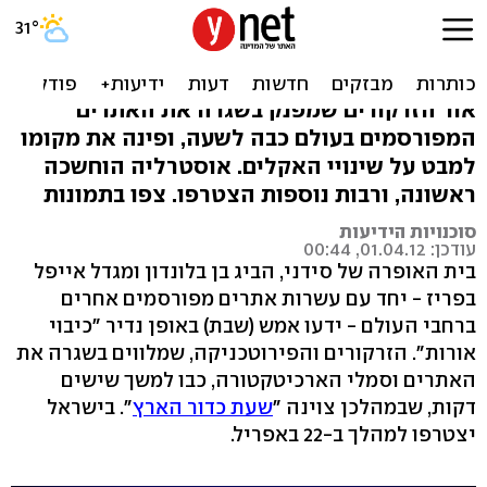
חושך, מצלמים: שעת כדור
הארץ ברחבי העולם
אור הזרקורים שמפנק בשגרה את האתרים
המפורסמים בעולם כבה לשעה, ופינה את מקומו
למבט על שינויי האקלים. אוסטרליה הוחשכה
ראשונה, ורבות נוספות הצטרפו. צפו בתמונות
סוכנויות הידיעות
עודכן: 01.04.12, 00:44
בית האופרה של סידני, הביג בן בלונדון ומגדל אייפל
בפריז - יחד עם עשרות אתרים מפורסמים אחרים
ברחבי העולם - ידעו אמש (שבת) באופן נדיר "כיבוי
אורות". הזרקורים והפירוטכניקה, שמלווים בשגרה את
האתרים וסמלי הארכיטקטורה, כבו למשך שישים
דקות, שבמהלכן צוינה "
שעת כדור הארץ
". בישראל
יצטרפו למהלך ב-22 באפריל.