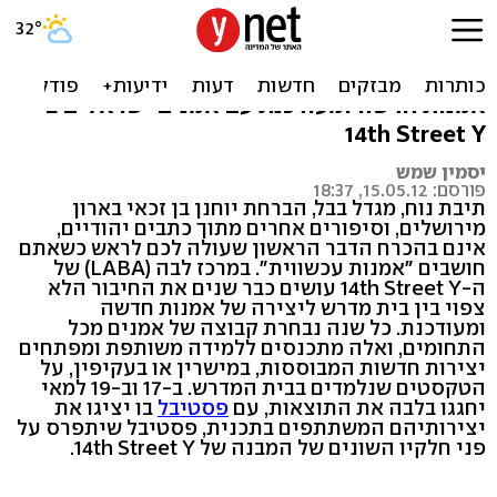
המקורות בלבה
חיבור לא צפוי בין טקסטים יהודיים ליצירה של
אמנות חדשה ומעודכנת עם אמנים ישראלים ב
14th Street Y
יסמין שמש
פורסם: 15.05.12, 18:37
תיבת נוח, מגדל בבל, הברחת יוחנן בן זכאי בארון
מירושלים, וסיפורים אחרים מתוך כתבים יהודיים,
אינם בהכרח הדבר הראשון שעולה לכם לראש כשאתם
חושבים "אמנות עכשווית". במרכז לבה (LABA) של
ה-14th Street Y עושים כבר שנים את החיבור הלא
צפוי בין בית מדרש ליצירה של אמנות חדשה
ומעודכנת. כל שנה נבחרת קבוצה של אמנים מכל
התחומים, ואלה מתכנסים ללמידה משותפת ומפתחים
יצירות חדשות המבוססות, במישרין או בעקיפין, על
הטקסטים שנלמדים בבית המדרש. ב-17 וב-19 למאי
יחגגו בלבה את התוצאות, עם
פסטיבל
בו יציגו את
יצירותיהם המשתתפים בתכנית, פסטיבל שיתפרס על
פני חלקיו השונים של המבנה של 14th Street Y.