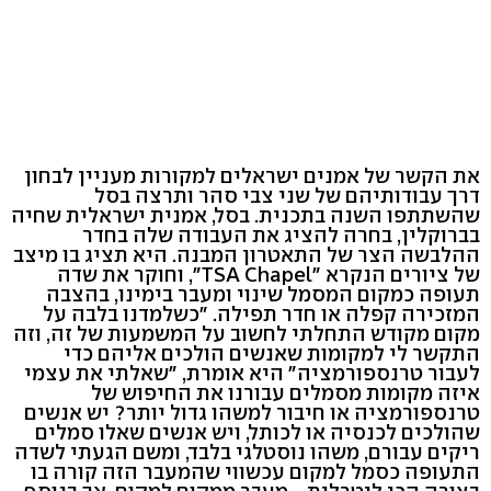
את הקשר של אמנים ישראלים למקורות מעניין לבחון
דרך עבודותיהם של שני צבי סהר ותרצה בסל
שהשתתפו השנה בתכנית. בסל, אמנית ישראלית שחיה
בברוקלין, בחרה להציג את העבודה שלה בחדר
ההלבשה הצר של התאטרון המבנה. היא תציג בו מיצב
של ציורים הנקרא "TSA Chapel", וחוקר את שדה
תעופה כמקום המסמל שינוי ומעבר בימינו, בהצבה
המזכירה קפלה או חדר תפילה. "כשלמדנו בלבה על
מקום מקודש התחלתי לחשוב על המשמעות של זה, וזה
התקשר לי למקומות שאנשים הולכים אליהם כדי
לעבור טרנספורמציה" היא אומרת, "שאלתי את עצמי
איזה מקומות מסמלים עבורנו את החיפוש של
טרנספורמציה או חיבור למשהו גדול יותר? יש אנשים
שהולכים לכנסיה או לכותל, ויש אנשים שאלו סמלים
ריקים עבורם, משהו נוסטלגי בלבד, ומשם הגעתי לשדה
התעופה כסמל למקום עכשווי שהמעבר הזה קורה בו