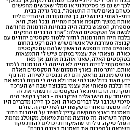
בצורה הכי ליטרלית - מעבר ממקום למקום, אך בנוסף
לכך יש גם פן פסיכולוגי או סמלי שאנשים מחפשים
כשהם באים לשדה התעופה". בסל גדלה בבית
דתי-לאומי בירושלים, כך שהמקורות היהודיים ליוו
אותה במשך תקופה ארוכה מחייה, ובכל זאת, היא
מספרת, המפגש בלבה היה בבחינת הזדמנות מחודשת
לגשת אל הטקסטים האלה: "אחד הדברים החזקים
בלבה היה ההזדמנות לחזור ללמוד טקסטים יהודים עם
קבוצה מעורבת של אנשים שיש להם רקע בתחום
ואנשים שזה המפגש הראשון שלהם עם טקסטים
כאלה. מצאתי את עצמי במקום שיש לי התמצאות
בטקסטים האלה, שאני אוהבת אותם, אך מאז
שהפסקתי להיות דתייה לא הייתה לי הזדמנות ללמוד
אותם. יותר מזה, בארץ המקום של הטקסטים האלה
מרגיש מוכתב מראש, והם לא נכנסים לשיחה. זהו גוף
ידע מאוד גדול שגדלתי אתו ולא היה לי מקום לבטא את
זה ובלבה מצאתי את עצמי בקבוצה שבה יש הערכה
וסקרנות תרבותית אל הטקסטים. הרגשתי את זה
במיוחד עם הישראלים שבקבוצה - בארץ בקושי היה
סיכוי שנדבר על דברים כאלה, ואם כן היינו מדברים היו
לזה מטענים אחרים שקשורים לפוליטיקה. עולם
האמנות בארץ מתקשה עדיין לחשוב על היהדות בתור
מקור השראה, זה מוקצה מחמת מיאוס, מקוטלג מחמת
הפוליטיקה. גיליתי שהמקורות יכולים להוות מקור
השראה ולהפרות את האמנות בצורה רחבה".