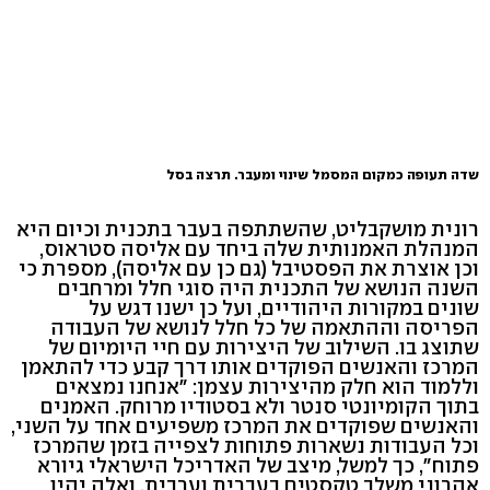
שדה תעופה כמקום המסמל שינוי ומעבר. תרצה בסל
רונית מושקבליט, שהשתתפה בעבר בתכנית וכיום היא
המנהלת האמנותית שלה ביחד עם אליסה סטראוס,
וכן אוצרת את הפסטיבל (גם כן עם אליסה), מספרת כי
השנה הנושא של התכנית היה סוגי חלל ומרחבים
שונים במקורות היהודיים, ועל כן ישנו דגש על
הפריסה וההתאמה של כל חלל לנושא של העבודה
שתוצג בו. השילוב של היצירות עם חיי היומיום של
המרכז והאנשים הפוקדים אותו דרך קבע כדי להתאמן
וללמוד הוא חלק מהיצירות עצמן: "אנחנו נמצאים
בתוך הקומיונטי סנטר ולא בסטודיו מרוחק. האמנים
והאנשים שפוקדים את המרכז משפיעים אחד על השני,
וכל העבודות נשארות פתוחות לצפייה בזמן שהמרכז
פתוח", כך למשל, מיצב של האדריכל הישראלי גיורא
אהרוני משלב טקסטים בעברית וערבית, ואלה יהיו