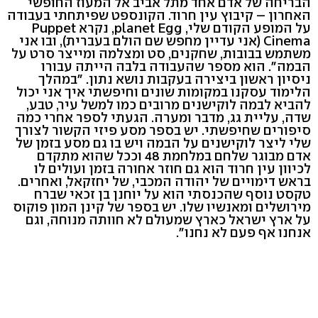
הבריחה של אדם אחד מתל אביב אל המעוז החופשי
האחרון – קיבוץ עין חרוד. הקונספט שפיתחתי בעבודה
על המופע הקודם שלי, planet Egg, נקרא Puppet
Cinema (אני עדיין מחפש שם הולם בעברית), ובו אני
משתמש בבובות, שחקנים, סט ומצלמה ומייצר סרט על
הבמה". הוא מספר שהעבודה בלבה הייתה עבורו
ניסיון ראשון ביצירה בעקבות נושא נתון. "במהלך
הלימוד עסקנו במקומות שונים וחיפשתי איך אני יכול
להביא לבמה לוקישנים מרובים כמו למשל עיר, טבע,
שדה, עליית גג, מדבר ומערה. הגעתי לספר אחרי כמה
סיפורים שחיפשתי. יש בספר מסע פיזי הקשור לצורך
שלי ליצר לוקישנים על הבמה ויש בו גם מסע בזמן של
אדם מבוגר שלחם במלחמת 48 וככל שהוא מתקדם
לכיוון עין חרוד הוא גם חוזר אחורה בזמן ועולים לו
בראש דימויים של יהודה המכבי, של יחזקאל, ואחרים.
טקסט נוסף שהכנסתי הוא על יוחנן בן זכאי שברח
מירושלים ומאנשיו שלו. יש בספר של קינן המון פוקוס
על ארץ ישראל כארץ שמעולם לא חוותה מנוחה, וגם
אנחנו אף פעם לא נחנו".