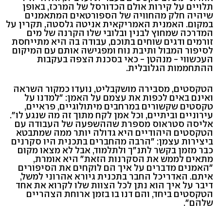
תלויים על קירות אולם הכדורסל של המרכז, באופן
שיהיה חלק מהחוויה של הספורטאים המתאמנים
במקום. האמנית האמריקאית אניטה גלסטה, תקרין על
המדרכה שמחוץ לבנין ובלובי שלו הקרנה של מים
זורמים ודגים שוחים בתוכם, עבודה בה היא מתייחסת
לסיפור המבול ותיבת נוח ומפגישה אותם עם המיקום
העכשווי - מנהטן - כאי בסכנת הצפה בעקבות
ההתחממות הגלובלית.
הטקסטים, מסבירה מושקבליט, נועדו כמקור השראה
ואינם באים לכפות את עצמם על האמן: "למדנו על
טקסטים שקשורים במרחבים מיתולוגיים, פראיים,
עירוניים וביתיים, וכל אמן לקח מתוך זה מה שנגע לו".
אליסה סטראוס מספרת שההשפעה של העבודה עם
הטקסטים היהודיים היא גדולה יותר ממה שמתבטא
ביצירות עצמן: "הרבה מהחברים בתכנית היו סקרנים
כבר מזמן בקשר לתנ"ך ולתלמוד, אבל לא מצאו מקום
מתאים לממש את הסקרנות הזאת" היא אומרת,
"האמנים מדברים על איך הם לוקחים את הסיפורים
איתם. האדריכל החבר בתכנית גיורא אהרוני למשל,
דיבר על איך הוא נתן לכל הצוות שלו לקרוא את אחד
הטקסטים ביחד, והם דנו בו בזמן ארוחת הצהריים
שלהם".