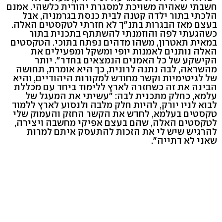
חשבתי שאהיה משויכת למסגרת יהודית כלשהי. אמנם
הלכתי בתור ילדה קטנה לבית כנסת בגרמניה, אבל
בעצם מאז הבגרות בתנ"ך לא חזרתי לטקסטים האלה.
כשהגעתי לפה והוזמנתי להשתתף בתכנית בתור
במאית תאטרון, משהו מדהים נפתח בתוכי. הטקסטים
האלה נותנים לאמנות יופי ומשקל ומפעילים את
הקישקע של כל האמנים הנמצאים בחדר". יותר
מהשראה, לבה נתנה לרונית, כך היא אומרת, תחושה
של לגיטימיות וקשר מחודש למקורות היהודיים, והיא
הבינה את זה כשחזרה לארץ ללימוד ביחד עם מכללת
עלמא, כחלק מתכנית לבה: "עשיתי את המעגל של
לבוא לניו יורק, להיות חלק מלבה ולנסוע לארץ ללמוד
טקסטים בעלמא, לחדש את הקשר החזק והעמוק שלי
לטקסטים האלה, שהם בעצם אפיקי מחשבה ויצירה,
להרגיש שיש לי את הזכות להתעסק איתם למרות
שאני לא דתייה".