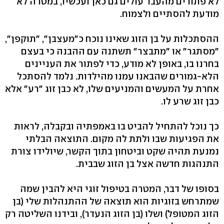
לא פתורים מהעבר עולים גם כאן ועכשיו, במטרה לא
מודעת להסתיים ולצמוח.
ההסתכלות על בן הזוג שאינו נוכח כ"מעצבן", "תוקפן",
"מסתגר" או "מתבצר" תשתנה עם ההבנה כי בעצם
בחרנו בו, באופן לא מודע, כדי לפתור את העניינים
הלא-גמורים שהבאנו עמנו מהילדות. נלמד להסתכל
אחרת על המעשים והמניעים שלו, לא כבן זוג "רע" אלא
כבן זוג שרע לו.
כך נוכל להתחיל להביט בו באמפתיה ובקבלה, לראות
את הפגיעות שבו ולתת לה מקום. התוצאה הבלתי
נמנעת תהיה שקט וביטחון בתוך הקשר, שיולידו צורת
התנהגות חדשה אצל בן הזוג שבבית.
בסופו של דבר, המטרה בטיפול זוגי היא להבין שמה
שמתרחש בזוגיות הוא תוצאה של ההתנהלות שלי (בן
הזוג המטופל) ושלו (בן הזוג הנעדר), ובידנו השליטה רק