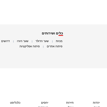
כלים ושירותים
מניות
שער הדולר
שער היורו
דרושים
|
|
|
|
פיתוח אתרים
פיתוח אפליקציות
|
|
יהדות
תיירות
יחסים
כלכליסט