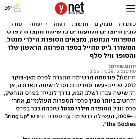
הוכרזו המועמדים לפרס
מאן-בּוּקר
מבין היוצרים המועמדים ברשימה הקצרה לפרס
הספרותי הנחשק, נמצאים הסופרת הילרי מנטל,
המשורר ג'יט טהייל בספר הפרוזה הראשון שלו
והסופר וויל סלף
יותם שווימר
פורסם: 11.09.12, 13:55
היום (ג') פורסמה הרשימה הקצרה לפרס מאן-בּוּקר
2012. שניים-עשר ספרים נכנסו לרשימה הארוכה, אך
רק שישה עברו לשלב הבא, בדרך לזכייה בפרס הנחשק,
והחשוב ביותר מבין פרסי הספרות העולמיים, אחרי
פרס נובל. הסופרת
הילרי מנטל
שזכתה כבר בפרס
ב-2009, העפילה לרשימה עם ספרה החדש "Bring up
the Bodies".