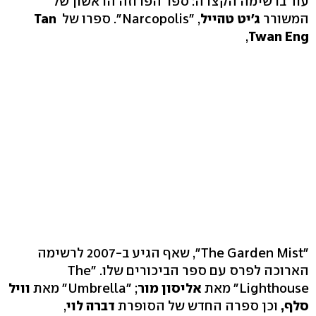
עוד ברשימה הקצרה: ספר הפרוזה הראשון של
המשורר
ג'יט טהייל
, "Narcopolis". ספרו של
Tan
,
Twan Eng
"The Garden Mist", שאף הגיע ב-2007 לרשימה
הארוכה לפרס עם ספר הביכורים שלו. "The
Lighthouse" מאת
אליסון מור
; "Umbrella" מאת
וויל
סלף,
וכן ספרה החדש של הסופרת
דברה לוי
,