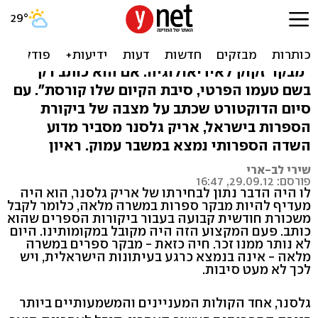
מות המבקר? ראיון עם אריק
גלסנר
"מבקר זקוק לאידיאולוגיה. אם הוא כותב רק
בשם טעמו הפרטי, סיבת הקיום שלו קורסת". עם
סיום הדוקטורט שכתב על מצבה של ביקורת
הספרות בישראל, אריק גלסנר מסביר מדוע
השדה הספרותי נמצא במשבר עמוק. ראיון
שירי לב-ארי
פורסם: 29.09.12, 16:47
לו היה הדבר נתון לבחירתו של אריק גלסנר, הוא היה
מעדיף להיות מבקר ספרות במשרה מלאה, כלומר לקבל
משכורת חודשית קבועה בעבור ביקורות הספרים שהוא
כותב. פעם המקצוע הזה היה מקובל במקומותינו. היום
לא נותר ממנו זכר. חיה כזאת - מבקר ספרים במשרה
מלאה - אינה בנמצא כרגע בעיתונות הישראלית, ויש
לכך לא מעט סיבות.
גלסנר, אחד הקולות המעניינים והמשמעותיים ביותר