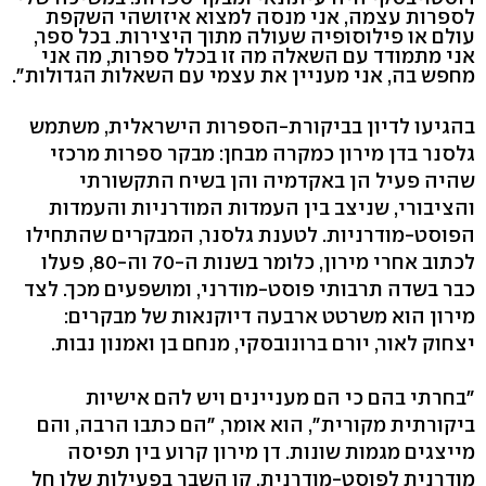
לספרות עצמה, אני מנסה למצוא איזושהי השקפת
עולם או פילוסופיה שעולה מתוך היצירות. בכל ספר,
אני מתמודד עם השאלה מה זו בכלל ספרות, מה אני
מחפש בה, אני מעניין את עצמי עם השאלות הגדולות".
בהגיעו לדיון בביקורת-הספרות הישראלית, משתמש
גלסנר בדן מירון כמקרה מבחן: מבקר ספרות מרכזי
שהיה פעיל הן באקדמיה והן בשיח התקשורתי
והציבורי, שניצב בין העמדות המודרניות והעמדות
הפוסט-מודרניות. לטענת גלסנר, המבקרים שהתחילו
לכתוב אחרי מירון, כלומר בשנות ה-70 וה-80, פעלו
כבר בשדה תרבותי פוסט-מודרני, ומושפעים מכך. לצד
מירון הוא משרטט ארבעה דיוקנאות של מבקרים:
יצחוק לאור, יורם ברונובסקי, מנחם בן ואמנון נבות.
"בחרתי בהם כי הם מעניינים ויש להם אישיות
ביקורתית מקורית", הוא אומר, "הם כתבו הרבה, והם
מייצגים מגמות שונות. דן מירון קרוע בין תפיסה
מודרנית לפוסט-מודרנית. קו השבר בפעילות שלו חל