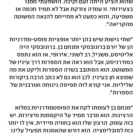
שהוא הציע היתה זעם וקינה. הושפעתי ממנו
בצעירותי. זו עמדה צודקת אבל לא תמיד חכמה או
משפיעה, והוא כמעט לא מתייחס להנאה הפשוטה
מהקריאה".
"שתי גישות שיש בהן יותר אופציות פוסט-מודרניות
הן של יורם ברונובסקי ומנחם בן. ברונובסקי היה
אליטיסט, משכיל, רב לשוני, אירופי, אז הוא נתפס
כמודרניסט, אבל הוא ראה את הספרות דרך עיניו של
המשוטט. הוא הסתובב בשדה הספרות וליקט את מה
שמוצא חן בעיניו. לכן הוא גם לא כתב הרבה ביקורות
שליליות. אני קורא לזה תפיסה נינוחה ואורבנית של
הספרות".
"מנחם בן לעומתו לקח את הפוסטמודרניות במלוא
הרצינות. הוא מדבר תמיד על היקסמות מיצירות. יש
בזה עומק. הרצון שלו הוא בחוויה מיידית. אין לו יותר
כוח לסובלימציה. הוא דורש שהאמנות תפעיל עלינו