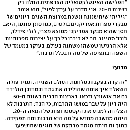
"הפלישה האינטלקטואלית הצרפתית החלה רק
בשנות ה-70. אני מדבר על עידן לפני", הוא אומר.
"גיליתי שיח שנזנח ונשכח במרוצת השנים, דיונים של
מבקרי ספרות אמריקנים בולטים, כמו סוזן סונטג, היאב
חסן שהוא מבקר אמריקני ממוצא מצרי, לזלי פידלר,
ג'ורג' סטיינר. הם לא דיברו כל כך על יצירות ספרותיות
אלא הרגישו שמשהו משתנה בעולם, בעיקר במעמד של
השפה ובתפיסה של מה זו בכלל תרבות".
מדוע?
"זה קרה בעקבות מלחמת העולם השנייה. תמיד עולה
השאלה איך אומה שהולידה את גתה ובטהובן הולידה
גם את אושוויץ ודכאו. בארצות הברית בשנות ה-50
היה דיון על שבר במושג התרבות, כי הנה: התרבות לא
הצליחה למנוע את הקטסטרופות של המאה ה-20.
היתה מחשבה מחדש על מה היא תרבות ומה תפקידה.
בתוך זה היתה מגמה מרתקת של הוגים שהושפעו