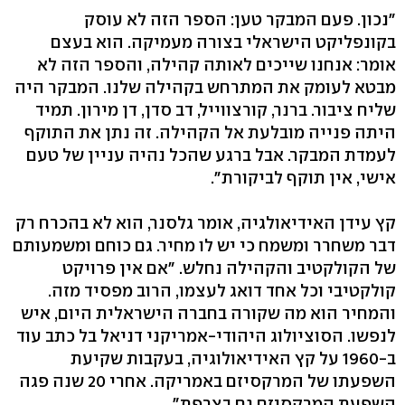
"נכון. פעם המבקר טען: הספר הזה לא עוסק
בקונפליקט הישראלי בצורה מעמיקה. הוא בעצם
אומר: אנחנו שייכים לאותה קהילה, והספר הזה לא
מבטא לעומק את המתרחש בקהילה שלנו. המבקר היה
שליח ציבור. ברנר, קורצווייל, דב סדן, דן מירון. תמיד
היתה פנייה מובלעת אל הקהילה. זה נתן את התוקף
לעמדת המבקר. אבל ברגע שהכל נהיה עניין של טעם
אישי, אין תוקף לביקורת".
קץ עידן האידיאולגיה, אומר גלסנר, הוא לא בהכרח רק
דבר משחרר ומשמח כי יש לו מחיר. גם כוחם ומשמעותם
של הקולקטיב והקהילה נחלש. "אם אין פרויקט
קולקטיבי וכל אחד דואג לעצמו, הרוב מפסיד מזה.
והמחיר הוא מה שקורה בחברה הישראלית היום, איש
לנפשו. הסוציולוג היהודי-אמריקני דניאל בל כתב עוד
ב-1960 על קץ האידיאולוגיה, בעקבות שקיעת
השפעתו של המרקסיזם באמריקה. אחרי 20 שנה פגה
השפעת המרקסיזם גם בצרפת".