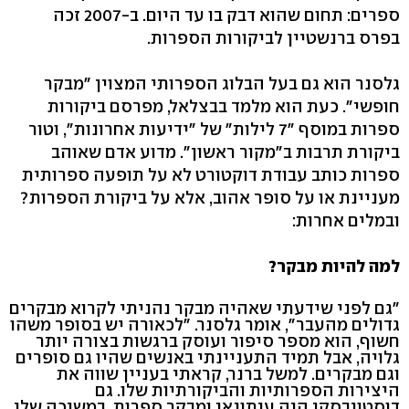
ספרים: תחום שהוא דבק בו עד היום. ב-2007 זכה
בפרס ברנשטיין לביקורות הספרות.
גלסנר הוא גם בעל הבלוג הספרותי המצוין "מבקר
חופשי". כעת הוא מלמד בבצלאל, מפרסם ביקורות
ספרות במוסף "7 לילות" של "ידיעות אחרונות", וטור
ביקורת תרבות ב"מקור ראשון". מדוע אדם שאוהב
ספרות כותב עבודת דוקטורט לא על תופעה ספרותית
מעניינת או על סופר אהוב, אלא על ביקורת הספרות?
ובמלים אחרות:
למה להיות מבקר?
"גם לפני שידעתי שאהיה מבקר נהניתי לקרוא מבקרים
גדולים מהעבר", אומר גלסנר. "לכאורה יש בסופר משהו
חשוף, הוא מספר סיפור ועוסק ברגשות בצורה יותר
גלויה, אבל תמיד התעניינתי באנשים שהיו גם סופרים
וגם מבקרים. למשל ברנר, קראתי בעניין שווה את
היצירות הספרותיות והביקורתיות שלו. גם
דוסטויבסקי היה עיתונאי ומבקר ספרות. במשיכה שלי