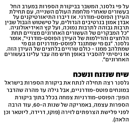
על פי גלסנר, המשבר בביקורת הספרות במערב החל
בעשורים שאחרי מלחמת העולם השנייה, עם תחילת
העידן הפוסט-מודרני. אז דיברו התיאורטיקנים על
אבדן אמון בנרטיבים הגדולים, על טישטוש הגבול שבין
תרבות גבוהה לתרבות נמוכה, ועל קץ האידיאולוגיה.
"כל המבקרים של העשורים האחרונים מצויים תחת
הלחצים והדילמות של העידן הפוסט-מודרני", אומר
גלסנר. "גם מי שמתנגד לפוסט-מודרניזם וגם מי
שמתלהב ממנו - כולם שרויים בלחצים של העידן הזה.
אז ניסיתי להסביר באופן חדש מה עבר עלינו בעשורים
האחרונים".
שיח שנזנח ונשכח
גלסנר רצה תחילה לנתח את ביקורת הספרות בישראל
במונחים פוטס-מודרניים, אבל גילה עד מהרה שהדבר
הפוך: הפוסט-מודרניות צמחה בכלל בתוך ביקורת
הספרות עצמה, באמריקה של שנות ה-60, עוד הרבה
לפני פלישת הצרפתים לזירה (פוקו, דרידה, ליוטאר וכן
הלאה).