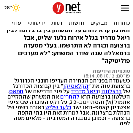
גול עצמי לחמאס: המוני
פלסטינים צפו ב"קלאסיקו"
הארגון קרא לחרם על המשחק בין ברצלונה לבין
ריאל מדריד בגלל אירוח גלעד שליט, אבל
ברצועה ובגדה לא התרשמו. בעלי מסעדה
ברמאללה שבה שודר המשחק: "לא מערבים
פוליטיקה"
סוכנויות הידיעות
פורסם: 08.10.12, 18:14
כשעמדה בפניהם הבחירה העדיפו חובבי הכדורגל
ברצועת עזה את "
הקלאסיקו
" בין קבוצות הכדורגל
של
ברצלונה
ו
ריאל מדריד
על פני הדרישה של
חמאס
.
השלטון ברצועה קרא
להחרים
את המשחק שהתקיים
אתמול (א') והסתיים ב-2:2, על רקע העובדה שביציעי
אצטדיון קאמפ-נואו ישב
גלעד שליט
כאורח רשמי של
הנהלת ברצלונה. אבל למרות זאת היו בתי הקפה
ברצועה - וכמובן גם בגדה המערבית - מלאים מפה
לפה.