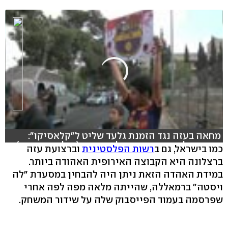
מחאה בעזה נגד הזמנת גלעד שליט ל"קלאסיקו":
אסירים לשעבר במדי ריאל ובארסה (צילום: רויטרס)
כמו בישראל, גם ב
רשות הפלסטינית
וברצועת עזה
ברצלונה היא הקבוצה האירופית האהודה ביותר.
במידת האהדה הזאת ניתן היה להבחין במסעדת "לה
ויסטה" ברמאללה, שהייתה מלאה מפה לפה אחרי
שפרסמה בעמוד הפייסבוק שלה על שידור המשחק.