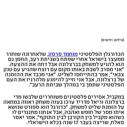
(צילום: רויטרס)
הכדורגלן הפלסטיני
מוחמד סרסק
, שלאחרונה שוחרר
ממעצר בישראל אחרי שפתח בשביתת רעב, הוזמן גם
הוא להגיע למשחק בברצלונה אבל דחה את ההצעה.
"אני מסרב לשבת באותו מקום עם רוצח שהגיע עם טנק
צבאי", אמר בהתייחסו לשליט. "אני מכבד את ההזמנה
של ברצלונה, אבל אני חייב להימנע מלהרגיז את העם
הפלסטיני שתמך בי במהלך שביתת הרעב".
במקביל, אסירים פלסטינים משוחררים שלבשו מדי
ברצלונה וריאל מדריד ערכו בעזה משחק ראווה במחאה
על הזמנת שליט למשחק. "כדורגל הוא ספורט שנושא
איתו מסר של חופש ואהבה, אבל אנחנו מתנגדים לו
כשהוא מקביל בין הקורבן לבין התוקף", אמר יאסר
סאלח, שריצה בעבר 17 שנה בכלא הישראלי.