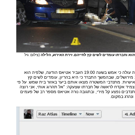
הוא וחברתו עומדים לשים קץ לחייהם. זירת האירוע, הלילה
(צילום: גיל
מחקירת המשטרה עולה כי אמש בשעה 19:00 העביר אטיאס הודעה, שלפיה הוא
וחברתו בת ה-17 מירושלים, שבהמשך התברר כי היא בהריון, עומדים לשים קץ
אישיות. מתנדבי המשטרה מצאו אותם ביער באזור בית שמש. על פי
מיד אקדח לראשה של חברתו שצעקה: "אל תהרוג אותי, אני רוצה
נדבים נפצע קל מירי, ובתגובה נורה אטיאס מספר רב של פעמים
 ונהרג במקום.