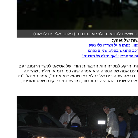
יר שאיים להתאבד ולפגוע בחברתו (צילום: אלי מנדלבאום)
של ynet:
ון, כפתו חייל ושדדו כלי נשק
כב התנגש בסלע, שניים נהרגו
ם הקמפיין: "אף מילה על סודנים"
ת, הרקע למקרה הוא התנגדות הוריו של אטיאס לקשר הרומנטי עם
עם אמה של הנערה היא אמרה שזה כמו רומיאו ויוליה, שהייתה
כנראה שההורים של רז לא רצו שהוא יצא איתה", אמר המנהל. "רז
ארבע שנים. הוא היה בחור טוב, מוכשר וחיובי. קצת שקט ומופנם,