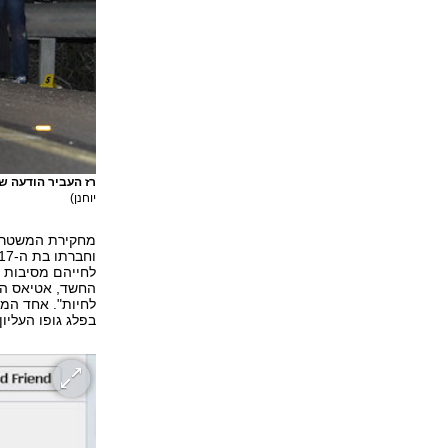
רז העביר הודעה ש
יוחנן)
לחייהם מסיבות 
החשד, אטיאס הצ
לחיות". אחד המת
בפלג גופו העליון