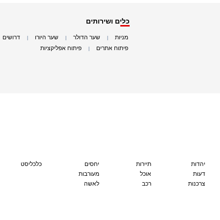
כלים ושירותים
מניות
שער הדולר
שער היורו
דרושים
|
|
|
|
פיתוח אתרים
פיתוח אפליקציות
|
|
יהדות
תיירות
יחסים
כלכליסט
דעות
אוכל
מעורבות
צרכנות
רכב
לאשה