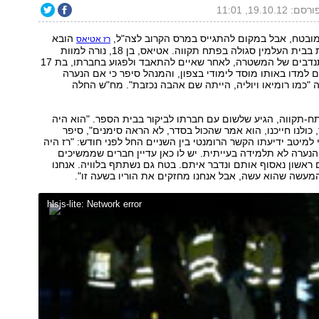
רסם: 19.10.12, 11:01
מובטח, אבל במקום להתגייס במרס הקרוב לצה"ל,
הובא
רז אטיאס
היום (ו') למנוחות בבית העלמין סגולה בפתח תקווה. אטיאס, בן 18, נורה למוות
הלילה על ידי מתנדבים של המשטרה, לאחר שאיים להתאבד ולפגוע בחברתו, בת 17
ם למדו באותו מוסד לימודי בצפון, והמנהל סיפר כי אם הנערה
 "כמו רומיאו ויוליה, הייתה שם אהבה נכזבת". מח"ש החלה
-תקווה, הגיע שלשום עם חברתו לביקור בבית הספר. "הוא היה
כולנו חייכנו, הוא אמר שהכול בסדר, לא הראה סימנים", סיפר
למיטב ידיעתו הקשר הרומנטי בין השניים החל לפני חודש: "רז היה
ם הנערה לא תלמידה בעייתית. יש לו כאן עדיין חברים שממשיכים
ום ראשון נאסוף אותם ונדבר איתם. בטח גם נשתתף בלוויה. אנחנו
עשה שהוא עשה, אבל אנחנו מחזקים את הוריו בשעה זו".
hlsjs-lite: Network error