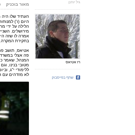
גיל יוחנן
מאור בוכניק
פו
העתיד שלו היה 
מירושלים. השניי
אמרה לו שזה היה
בחקירת המקרה.
אטיאס, תושב פתח
פה אצלי במשרד, 
המנהל, שאמר כי 
רז אטיאס
מטובי בנינו, וג
ללימודי י"ג, ובי
לא מזדהים עם המ
שתף בפייסבוק