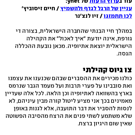
עוד ב
ערוץ הדעות
של ynet:
עניין של הרגל לגדף ולהשמיץ
/ חיים זיסוביץ'
לכו תתמזגו
/ זיו לנצ'נר
במהלך חיי הבנתי שהחברה הישראלית, בצורה די
גורפת, אינה יודעת "איך לאכול" את הקהילה
הישראלית יוצאת אתיופיה. מכאן נובעת ההכללה
הגסה.
צו גיוס קהילתי
כולנו מכירים את ההסברים שבהם שכנענו את עצמנו
ואת סובבינו על פערי תרבות ועל מעמד הגבר שנרמס
בארץ בהשוואה לאתיופיה וכן הלאה. לכל אלה שעדיין
מאמינים בכך אני מציע ליטול קורה מבין עיניהם, לא
לנסות להסביר את דבר התועבה, אלא לגנות באופן
שלא משתמע לשתי פנים את הרצח מהסיבה הפשוטה
שאין שום היגיון ברצח.