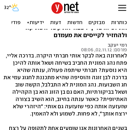
יש קייס למניעת הרצח הבא
אל תנסו להסביר את מעשי הרצח בקרב יוצאי
אתיופיה. צריך לשבור את קשר השתיקה
ולהחזיר לקייסים את מעמדם
רמי יעקב
פורסם: 02.11.12, 08:06
לאחרונה באה לבקר אותי חברתי היקרה. בדרכה אליי,
פתח נהג המונית החביב בשיחה ושאל אותה להיכן
היא נוסעת? חברתי שיתפה פעולה, ענתה שהיא
בדרכה לבן זוגה והוסיפה שהיא מתכננת לחגוג עמי את
חג השבועות. נהג המונית לא התבלבל, הקשה שוב
ושאל בביקורתיות, האם גם בן הזוג הוא בן הקהילה
האתיופית? כאשר ענתה בחיוב, הוא השיב בצורה
שזעזעה אותה כפי שזעזעה גם אותי: "היזהרי שלא
ירצח אותך", לא פחות. לשמוע ולא להאמין.
בשנים האחרונות אנו שומעים אחת לתקופה על רצח