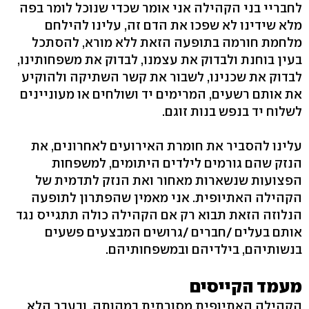
לחבריי בני הקהילה אני אומר שכדי שנוכל לומר בפה
מלא שידינו לא שפכו את הדם זה, עלינו להילחם
מלחמת חורמה בתופעה הזאת ללא מורא, להסתכל
בעין בוחנת ולבדוק את עצמנו, לבדוק את משפחותינו,
לבדוק את שכנינו, לשבור את קשר השתיקה ולהוקיע
את אותם רשעים, המרימים יד ושולחים או מעוניינים
לשלוח יד בנפש בנות זוגם.
עלינו להסביר את חומרת האירועים לאחרונים, את
הנזק שהם גורמים לילדים היתומים, למשפחות
הפצועות שנשארות מאחור ואת הנזק לתדמית של
הקהילה האתיופית. אני מאמין שהפתרון לתופעה
הנלוזה הזאת תבוא רק אם הקהילה כולה תתגייס נגד
אותם בעלים /חברים /גרושים המבצעים פשעים
בנשותיהם, בילדיהם ובמשפחותיהם.
מעמד הקייסים
הקהילה האתיופית מסורתית במהותה, ובעבר הלא