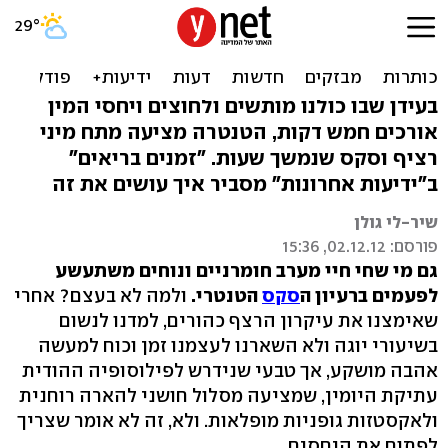
רוצים סקס שנמשך שעות?
נסו את גישת הטנטרה
בעידן שבו כולנו מותשים ולחוצים ויחסי המין
אורכים חמש דקות, הטנטרה מציעה מתח מיני
רציף וסקס שנמשך שעות. "זמנים בריאים"
ב"ידיעות אחרונות" מסביר איך עושים את זה
שיר-לי גולן
פורסם: 02.12.12, 15:36
גם מי שחי חיי מערב חומרניים ונוחים משתעשע
לפעמים ברעיון ה
סקס
הטנטרי.
ולמה לא בעצם? אחרי
שאימצנו את עיקרון הרצף כהורים, למדנו לנשום
בשיעורי יוגה ולא השארנו לעצמנו זמן וכוח למעשה
אהבה מושקע, אך טבעי שנידרש לפילוסופיה ההודית
עתיקת היומין, שמציעה מסלול חושני להארה רוחנית
ולאקסטזות גופניות מופלאות. ולא, זה לא אומר שצריך
לפתוח את היחסים.