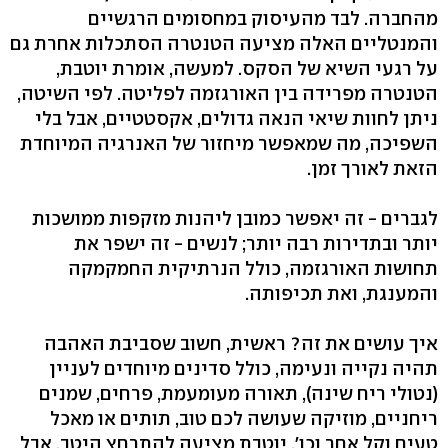
מהחברה. לבד מהעיסוק במחסומים הרגשיים
והמנטליים האלה מציעה הטנטרה הסתכלות אחרת גם
על רגעי השיא של הסקס. למעשה, אומרת יוטבת,
הטנטרה מפרידה בין האורגזמה לפליטה. לפי השיטה,
ניתן לחוות שיאי הנאה גדולים, אקסטטיים, אבל בלי
השפיכה, מה שמאפשר מיחזור של האנרגיה המיוחדת
הזאת לאורך זמן.
לגברים - זה יאפשר כמובן ליהנות מזקפות ממושכות
יותר ובתדירות רבה יותר; לנשים - זה ישפר את
תחושות האורגזמה, כולל הנרתיקית החמקמקה
והמענגת, ואת תכיפותה.
איך עושים את זה? ראשית, חשוב שסביבת האהבה
תהיה נקייה ונעימה, כולל סדינים מיוחדים לעניין
(נטולי ריח שינה‭,(‬ תאורה מעומעמת, פרחים, שמנים
ריחניים, מוזיקה שעושה לכם טוב, תותים או מאכל
טעים וקל אחר וכו‭.'‬ יוטבת מציעה להתרחץ היטב, אבל