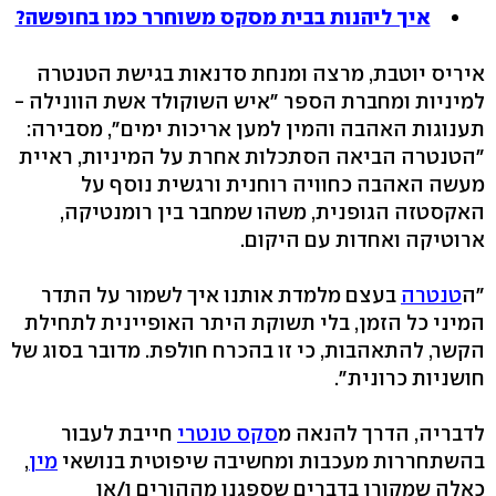
איך ליהנות בבית מסקס משוחרר כמו בחופשה?
איריס יוטבת, מרצה ומנחת סדנאות בגישת הטנטרה
למיניות ומחברת הספר "איש השוקולד אשת הוונילה -
תענוגות האהבה והמין למען אריכות ימים‭,"‬ מסבירה:
"הטנטרה הביאה הסתכלות אחרת על המיניות, ראיית
מעשה האהבה כחוויה רוחנית ורגשית נוסף על
האקסטזה הגופנית, משהו שמחבר בין רומנטיקה,
ארוטיקה ואחדות עם היקום.
"ה
טנטרה
בעצם מלמדת אותנו איך לשמור על התדר
המיני כל הזמן, בלי תשוקת היתר האופיינית לתחילת
הקשר, להתאהבות, כי זו בהכרח חולפת. מדובר בסוג של
חושניות כרונית‭."‬
לדבריה, הדרך להנאה מ
סקס טנטרי
חייבת לעבור
בהשתחררות מעכבות ומחשיבה שיפוטית בנושאי
מין
,
כאלה שמקורן בדברים שספגנו מההורים ו/או