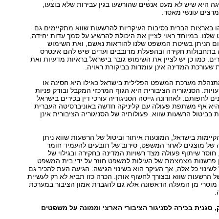
 היא שיש לא מעט אנשים שהורשעו בגין עבירות שלא בוצעו,
מרצים עונשי מאסר.
ו בארצות הברית כסיבות העיקריות להרשעות שווא מתקיימים גם
נו. במיוחד ראוי לציין את היכולת להרשיע על סמך עדות יחידה,
 הניתן בשיטת המשפט שלנו להודאות נאשם, ואת השימוש
תחבולות חקירה ובהפעלת מדובבים ועדים שיש להם אינטרס
ים. כמו כן יש לציין את השימוש גובר בישראל בראיות מדעיות ואת
שעורכת המדינה אינן עומדות בביקורת ראויה.
מתנהלת מערכת המשפט הפלילית בישראל כאילו היא חסינה או
יות. הסניגוריה הציבורית היא הגוף המרכזי המקבל ובודק פניות
ים לחפותם. לאחרונה גייסה הסניגוריה עורכי דין בכירים בישראל
 והיא אף משתפת פעולה עם קליניקה חדשה באוניברסיטה העברית
 בביטול הרשעות שווא. פעולותיה של הסניגוריה הציבורית אינן
הקיימות בישראל, המונעות איתור וביטול של הרשעות שווא ניתן
ה של מוצגים לאחר המשפט, סירוב של תובעים להעמיד חומר
 חוסר שיתוף פעולה מצד רשויות המדינה בחקירה ובגילוי של
ן פרשנות מצמצמת של העילות למשפט חוזר על ידי בית המשפט
 לשינוי כל אלה, אך העיקר הוא בשינוי הגישה: הגיעה העת להכיר גם
ל הרשעות שווא ובצורך לחשוף אותן. הכרה כזו תביא לא רק לעשיית
ל מוסרי מן המעלה הראשונה אלא גם להגברת אמון הציבור במערכת
.
, סגנית בכירה לסניגור הציבורי הארצי וממונה על משפטים