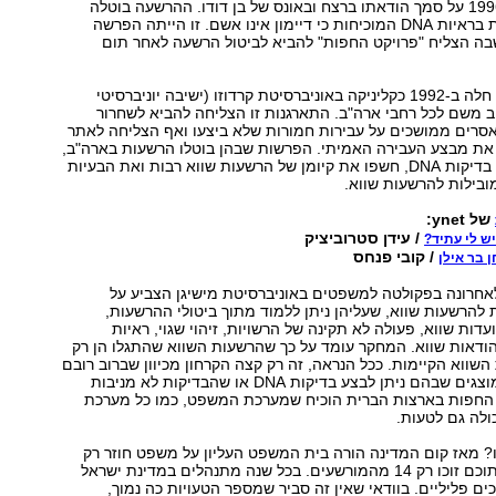
שהורשע בשנת 1996 על סמך הודאתו ברצח ובאונס של בן דודו. ההרשעה בוטלה
באמצעות בדיקות בראיות DNA המוכיחות כי דיימון אינו אשם. זו הייתה הפרשה
פר שבה הצליח "פרויקט החפות" להביא לביטול הרשעה לאחר תום
"פרויקט החפות" חלה ב-1992 כקליניקה באוניברסיטת קרדוזו (ישיבה יוניברסיטי
חב משם לכל רחבי ארה"ב. התארגנות זו הצליחה להביא לשחרור
אסרים ממושכים על עבירות חמורות שלא ביצעו ואף הצליחה לאתר
ת מבצע העבירה האמיתי. הפרשות שבהן בוטלו הרשעות בארה"ב,
בעיקר באמצעות בדיקות DNA, חשפו את קיומן של הרשעות שווא רבות ואת הבעיות
ובילות להרשעות שווא.
של ynet:
/ עידן סטרוביציק
ש לי עתיד?
/ קובי פנחס
 בר אילן
חרונה בפקולטה למשפטים באוניברסיטת מישיגן הצביע על
 להרשעות שווא, שעליהן ניתן ללמוד מתוך ביטולי ההרשעות,
דות שווא, פעולה לא תקינה של הרשויות, זיהוי שגוי, ראיות
הודאות שווא. המחקר עומד על כך שהרשעות השווא שהתגלו הן רק
שווא הקיימות. ככל הנראה, זה רק קצה הקרחון מכיוון שברוב רובם
של התיקים אין מוצגים שבהם ניתן לבצע בדיקות DNA או שהבדיקות לא מניבות
 החפות בארצות הברית הוכיח שמערכת המשפט, כמו כל מערכת
ולה גם לטעות.
? מאז קום המדינה הורה בית המשפט העליון על משפט חוזר רק
ב-21 מקרים, ומתוכם זוכו רק 14 מהמורשעים. בכל שנה מתנהלים במדינת ישראל
ים פליליים. בוודאי שאין זה סביר שמספר הטעויות כה נמוך,