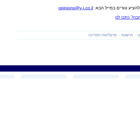
להציע טורים במייל הבא:
opinions@y-i.co.il
ה? כתבו לנו
ט
הרשעה
פרקליטות המדינה