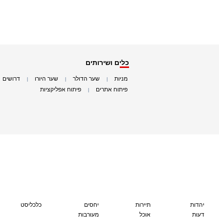
כלים ושירותים
מניות
שער הדולר
שער היורו
דרושים
|
|
|
|
פיתוח אתרים
פיתוח אפליקציות
|
|
יהדות
תיירות
יחסים
כלכליסט
דעות
אוכל
מעורבות