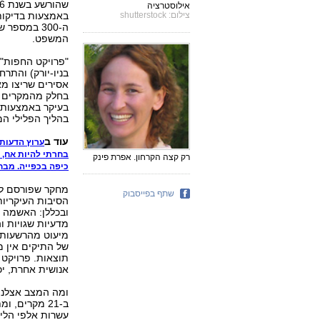
אילוסטרציה
צילום: shutterstock
ה-300 במס
המשפט.
בניו-יורק) והתר
אסירים שריצו מ
בחלק מהמקרים א
בהליך הפלילי המ
עוד ב
ערוץ הדעות
בחרתי להיות אח, י
רק קצה הקרחון. אפרת פינק
כיפה בכפייה. מבחן
מחקר שפורסם לא
שתף בפייסבוק
הסיבות העיקריות
ובכללן: האשמה וע
מדעיות שגויות ו
מיעוט מהרשעות ה
תוצאות. פרויקט
אנושית אחרת, יכ
ומה המצב אצלנו
עשרות אלפי הליכ