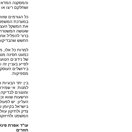
והמסקנה המדאיגה
ושחלקם ריצו או 
כל הגורמים שזוה
במערכת המשפט של
את המשקל העצום
שעושה המשטרה ב
ברור להפליל אחר
החשש שהבדיקות 
למרות כל אלו, 
כמעט חסינה מטעו
של נידונים הטוענ
לסייע בעניין זה
בירושלים העוסקת
מספיקות.
בין יתר הבעיות 
למנות: אי שמיר
ומוצגים לבדיקה,
הרשעות שווא וכ
העליון. יש לפעול
בישראל בקיומן ש
צדק ולתיקון עוו
המשפט ולחיזוקה
עו"ד אפרת פינק
חוזרים