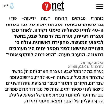
חשד: בת 17 דקרה למוות את
בעלה בדרום
בגן משחקים בעומר נמצאה גופה של גבר בשנות
ה-40 לחייו כשעליה סימני דקירה. לאחר מכן
נעצרה רעייתו, נערה בת 17 מתל שבע, בחשד
לביצוע המעשה. מחקירה ראשונית עולה כי
השניים שנישאו לפני מספר ימים היו מעורבים
בתאונה. הנערה טענה: "הוא ניסה לתקוף אותי"
אילנה קוריאל
עודכן: 03.01.13, 21:45
נערה בת 17 מתל שבע נעצרה הערב (יום ה') בחשד
שרצחה את בעלה, בשנות ה-40 לחייו, ביישוב עומר
שבדרום. הקורבן התגורר בעבר ברצועת עזה והשניים
נישאו לפני מספר ימים. צוות של מגן דוד אדום ממרחב
נגב שהוזעק למקום קבע את מותו של האיש. על פלג
הגוף העליון של הגבר נמצאו סימני דקירה.