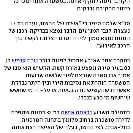
הקורבן ניסה לתקוף אותה. במשטרה אומרים כי כל
כיווני החקירה נבדקים.
סנ"צ שלמה סיפר כי "אשתו של החשוד, נערה בת 17
נעצרה. לגבי המניעים, הדבר נמצא בבדיקה. רכבו של
המנוח נמצא סמוך לזירה וטרם הצלחנו לקשור בין
הרכב לאירוע".
במקרה אחר שאירע אתמול לפנות בוקר
נורה קשיש
בן
83 בעיר טירה ונפצע באורח קשה. הקשיש הוא סבו של
אמיר אבו סאדה שנרצח לפני שלושה שבועות.
המשטרה חוקרת את נסיבות הירי ובין היתר נבדקת
אפשרות שהקשיש נורה בטעות או על-ידי מי שחשש
שיחשוף מי פגע בנכדו.
בתחילת השבוע
נרצחה אישה
בת 32 בחנות שהפכה
לדירה מושכרת ברחוב סלומון בתחנה המרכזית
בתל-אביב. לפי החשד, בעלה של האישה רצח אותה