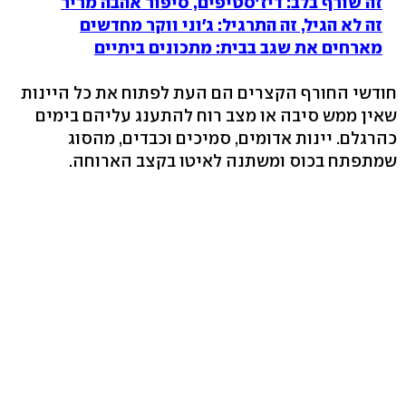
זה שורף בלב: דיז'סטיפים, סיפור אהבה מריר
זה לא הגיל, זה התרגיל: ג'וני ווקר מחדשים
מארחים את שגב בבית: מתכונים ביתיים
חודשי החורף הקצרים הם העת לפתוח את כל היינות
שאין ממש סיבה או מצב רוח להתענג עליהם בימים
כהרגלם. יינות אדומים, סמיכים וכבדים, מהסוג
שמתפתח בכוס ומשתנה לאיטו בקצב הארוחה.