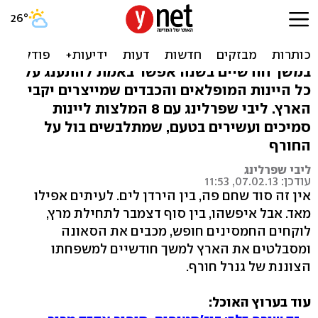
סערה בכוס יין: 8 יינות
חורפיים
במשך חודשיים בשנה אפשר באמת להתענג על
כל היינות המופלאים והכבדים שמייצרים יקבי
הארץ. ליבי שפרלינג עם 8 המלצות ליינות
סמיכים ועשירים בטעם, שמתלבשים בול על
החורף
ליבי שפרלינג
עודכן: 07.02.13, 11:53
אין זה סוד שחם פה, בין הירדן לים. לעיתים אפילו
מאד. אבל איפשהו, בין סוף דצמבר לתחילת מרץ,
לוקחים החמסינים חופש, מכבים את הסאונה
ומסבלטים את הארץ למשך חודשיים למשפחתו
הצוננת של גנרל חורף.
עוד בערוץ האוכל: