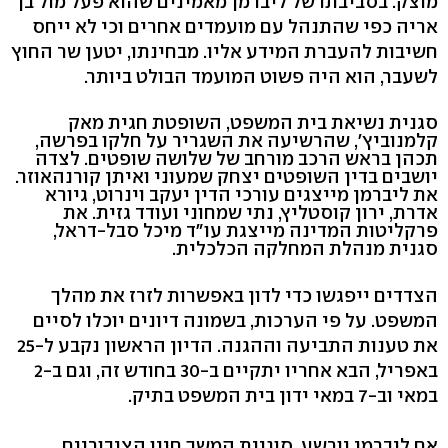
מוצק. בסביבתו של ליברמן מאמינים שהוא פעל מול בן
אריה כפי שהתנהל עם מועמדים אחרים וכי לא ייחס
חשיבות להעברת המידע אליו. מבחינתו, יטען שר החוץ
לשעבר, הוא היה פשוט המועמד הבולט ביותר.
סגנית נשיאת בית המשפט, השופטת חגית מאק
קלמנוביץ', שהרשיעה את השגריר על חלקו בפרשה,
תכהן בראש הרכב מורחב של שלושה שופטים. לצדה
יושבים בדין השופטים יצחק שמעוני ואיתן קורנהאוזר.
את ליברמן מייצגים עורכי הדין יעקב וינרוט, גיורא
אדרת, ירון קוסטליץ, נתי שמחוני ועודד גזית. את
פרקליטות המדינה מייצגת עו"ד מיכל סבל-דראל,
סגנית מנהלת המחלקה הכלכלית.
הצדדים ייפגשו כדי לדון באפשרות לזרז את מהלך
המשפט. על פי הערכות, בשמונה דיונים יוכלו לסיים
את טענות התביעה וההגנה. הדיון הראשון נקבע ל-25
באפריל, הבא אחריו יתקיים ב-30 בחודש זה, וגם ב-2
במאי וב-7 במאי ידון בית המשפט בתיק.
אם ליברמן יורשע, סוגיית המשך חייו הציבוריים