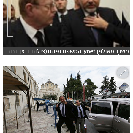
משדר מאולפן ynet: המשפט נפתח (צילום: ניצן דרור
והילה ספאק)