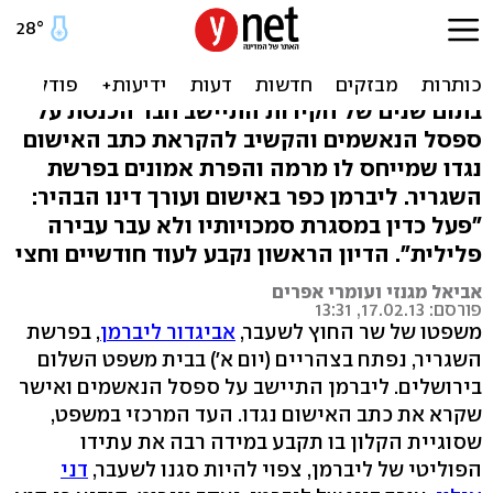
נפתח משפטו של שר החוץ
לשעבר ליברמן
בתום שנים של חקירות התיישב חבר הכנסת על
ספסל הנאשמים והקשיב להקראת כתב האישום
נגדו שמייחס לו מרמה והפרת אמונים בפרשת
השגריר. ליברמן כפר באישום ועורך דינו הבהיר:
"פעל כדין במסגרת סמכויותיו ולא עבר עבירה
פלילית". הדיון הראשון נקבע לעוד חודשיים וחצי
אביאל מגנזי ועומרי אפרים
פורסם: 17.02.13, 13:31
משפטו של שר החוץ לשעבר,
אביגדור ליברמן
, בפרשת
השגריר, נפתח בצהריים (יום א') בבית משפט השלום
בירושלים. ליברמן התיישב על ספסל הנאשמים ואישר
שקרא את כתב האישום נגדו. העד המרכזי במשפט,
שסוגיית הקלון בו תקבע במידה רבה את עתידו
הפוליטי של ליברמן, צפוי להיות סגנו לשעבר,
דני