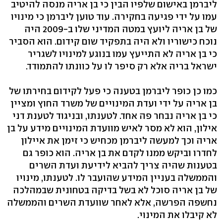
ליברמן באישום שלפיו הבין כי בן אריה מנסה להיטיב
עמו על ידי פגיעה בחקירה. עוד טוען ליברמן כי מינויו
של בן אריה ליועץ במטה המדיני שלו ב-2009 היה
נוכח כישוריו ולא היה בתפקיד שום קידום. הוא הסביר
כי בן אריה לא התייעץ עמו בנוגע למינויו לשגריר
ישראל בריה אלא רק סיפר לו על כוונתו להתמודד.
כמו כן כופר ליברמן בטענה כי פעל לקידום בחירתו של
בן אריה על ידי ועדת המינויים של משרד החוץ ומציין
כי בן אריה נבחר פה אחד. לטענתו, ובניגוד לטענת דני
אילון, הוא לא מסר לאיש מוועדת המינויים מידע על בן
אריה וכך למעשה ליברמן מכחיש כי זימן את איילון
לחדרו וביקש ממנו לקדם את בן אריה. הוא כופר גם
בטענות שהיה צריך להביא לידיעת ועדת השרים
והממשלה בעניין המידע שהועבר לו. לטענתו, מינויו
של בן אריה סוכל לא בשל בדיקה בטחונית שבמהלכה
נחשפה הפרשה, אלא לאחר שוועדת השרים והממשלה
לא קיבלו את המינוי.