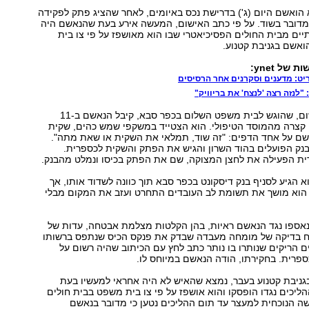
סבא הואשם היום (ג') בדרישת נכס באיומים, לאחר שהציג פתק לפקידה
שמדובר בשוד. על פי כתב האישום, המעשה אירע בעת שהנאשם היה
ים מבית החולים הפסיכיאטרי שבו הוא מאושפז על פי צו בית
אשם בגניבת קטנוע.
של ynet:
ט: מדענים וסקרנים אחר הרסיסים
 "לנזה רצה 'לנצח' את בריוויק"
על פי כתב האישום, שהוגש לבית משפט השלום בכפר סבא, קיבל הנאשם ב-11
קצרה מהמוסד הטיפולי. הוא הצטייד במשקפי שמש כהים, שקית
רשם על אחד הדפים: "זה שוד, תמלאי את השקית או שאת מתה".
בנק הפועלים בהוד השרון והגיש את הפתק והשקית לכספרית.
 הפעילה את לחצן המצוקה, שם את הפתק בכיסו ונמלט מהבנק.
א הגיע לסניף בנק דיסקונט בכפר סבא תוך כוונה לשדוד אותו, אך
 הוא מושך את תשומת לב העובדים התחרט ועזב את המקום מבלי
אספו נגד הנאשם ראיות, בהן הקלטות מצלמת אבטחה, עדות של
"ח בדיקה של מומחה מעבדה שבדק את פנקס הכיס שנתפס ברשותו
ים הריקים שנותרו בו נותר כתב לחץ עם הכיתוב שהיה רשום על
פרית. בחקירתו, הודה הנאשם במיוחס לו.
ניבת קטנוע בעבר, נמצא שהאיש לא היה אחראי למעשיו בעת
הליכים נגדו הופסקו והוא אושפז על פי צו בית משפט בבית חולים
ה הנוכחית למעצר עד תום ההליכים נטען כי מדובר בנאשם