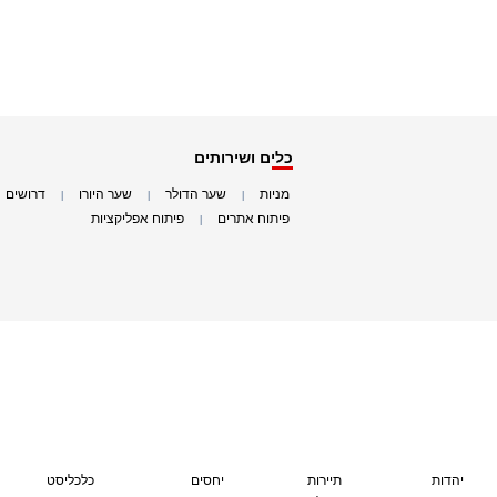
כלים ושירותים
מניות
שער הדולר
שער היורו
דרושים
|
|
|
|
פיתוח אתרים
פיתוח אפליקציות
|
|
יהדות
תיירות
יחסים
כלכליסט