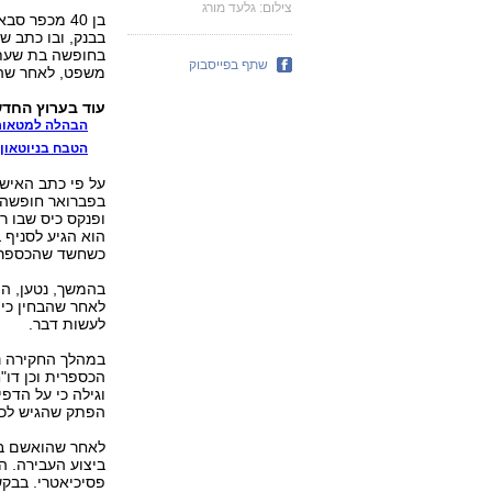
צילום: גלעד מורג
בן 40 מכפר 
בבנק, ובו כתב 
בחופשה בת שעתי
שתף בפייסבוק
משפט, לאחר שהו
עוד בערוץ החדשות 
הבהלה למטאורי
הטבח בניוטאון:
בפברואר חופשה 
ופנקס כיס שבו 
הוא הגיע לסניף 
כשחשד שהכספרית
בהמשך, נטען, הו
לאחר שהבחין כי
לעשות דבר.
במהלך החקירה נ
הכספרית וכן דו
וגילה כי על הדפ
הפתק שהגיש לכס
לאחר שהואשם בג
ביצוע העבירה. ה
פסיכיאטרי. בבקש