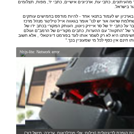
מהעיתונים, כתבי עת, ארכיונים אישיים, כתבי יד, מפות, תצלומים
ר בישראל.
 בארכיון יש לעמוד בתנאי אחד - להיות מודפס בחמישים עותקים
חלמת שראה אור יש לנו" אומר בגאווה אייל טילינגר מנהל מרכז
ר על כתבי יד של סר אייזיק ניוטון, העותק המקורי בכתב ידו של
 של "התקווה" עם ההערות, כתבים מקוריים של הרמב"ם ועולם
ימתנו היא לא רק לשמר אותו לעד בפורמט דיגיטאלי , אלא חשוב
ו חינם אין כסף לכל מי שמעוניין בכך."
hlsjs-lite: Network error
 הופכת לדיגיטלית (צילום: אלי מנדלבאום, עריכה: מישל דור)