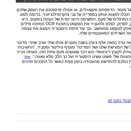
ל מזמר, הדפסתם פקשווילים, או אפילו פרסמתם את העסק שלכם
 תוכלו למצוא עותק בספרייה על גבי מיקרופילם זעיר, בדומה לסוג
 המרגלים של פעם. המשימה היום יומית של הצוות במקום, היא
להוריד את האבק, לסרוק, לצלם ולהעביר את הטקסט בתוכנת OCR המזהה מילים
אותן לטקסט ממוחשב. וכך עוד פיסת היסטוריה תמצא את עצמה
על השרתים המאובטחים שלה.
ה טרה (מאה אלף גיגה) בשנה ומגבים אותו שתי וערב שהרי מדובר
ל של המורשת שלנו ושל המדינה" מוסיף טילינגר ומסביר, "החשיבות
תיק לקובץ דיגיטאלי הוא דבר שעושים פעם אחת וזהו, מעתה הנייר
הצוות שלי פשוט עשינו היסטוריה ועל כך הלב מלא גאווה."
אתר
 כולכם להתרשם מהעבודה בזמן אמת כאשר כל התכנים זמינים
ה? כתבו לנו