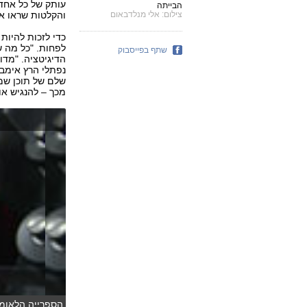
עותק של כל אחד 
הבייתה
צילום: אלי מנלדבאום
והקלטות שראו או
כדי לזכות להיות
לפחות. "כל מה ש
שתף בפייסבוק
הדיגיטציה. "מדוב
נפתלי הרץ אימבר
שלם של תוכן שמש
מכך – להנגיש אות
הספרייה הלאומית