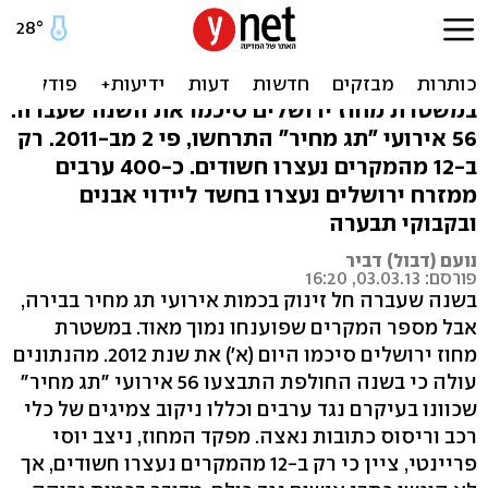
זינוק ב'תגי מחיר' בי-ם: רק
ב-20% נעצרו חשודים
במשטרת מחוז ירושלים סיכמו את השנה שעברה:
56 אירועי "תג מחיר" התרחשו, פי 2 מב-2011. רק
ב-12 מהמקרים נעצרו חשודים. כ-400 ערבים
ממזרח ירושלים נעצרו בחשד ליידוי אבנים
ובקבוקי תבערה
נועם (דבול) דביר
פורסם: 03.03.13, 16:20
בשנה שעברה חל זינוק בכמות אירועי תג מחיר בבירה,
אבל מספר המקרים שפוענחו נמוך מאוד. במשטרת
מחוז ירושלים סיכמו היום (א') את שנת 2012. מהנתונים
עולה כי בשנה החולפת התבצעו 56 אירועי "תג מחיר"
שכוונו בעיקרם נגד ערבים וכללו ניקוב צמיגים של כלי
רכב וריסוס כתובות נאצה. מפקד המחוז, ניצב יוסי
פריינטי, ציין כי רק ב-12 מהמקרים נעצרו חשודים, אך