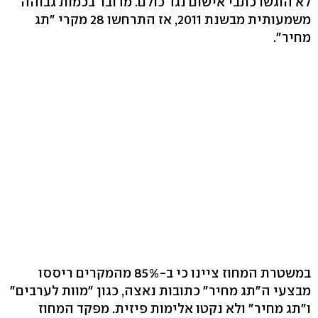
לא הוגשו כתבי אישום נגד כולם. מדובר בכמות גבוהה
משמעותית מבשנת 2011, אז התרחשו 28 מקרי "תג
מחיר".
במשטרת המחוז ציינו כי ב-85% מהמקרים ריססו
מבצעי ה"תג מחיר" כתובות נאצה, כגון "מוות לערבים"
ו"תג מחיר" ולא נקטו אלימות פיזית. מפקד המחוז