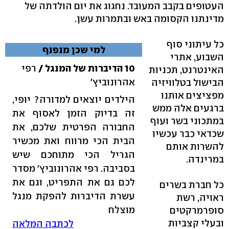
העטופים בקבב המעובד. נחגוג את יום הולדתה של
מדינתנו הקסומה באש ובתמרות עשן.
כל עיתוני סוף
למי שכן מנפנף
השבוע, אתרי
10 הדיברות של המנגל /
רפי
האינטרנט, תכניות
אהרונוביץ'
הבישול בטלוויזיה
מפציצים אותנו
הילדים יוצאים למדורה? יופי,
ברגעים אלה ממש
זה בדיוק הזמן לאסוף את
במתכוני בשר ועוף
החבורה הפרטית שלכם, את
שכדאי כבר עכשיו
הבית הכי מרווח ואת מכשיר
להשרות אותם
הגריל הכי מתוחכם שיש
במרינדה.
בסביבה. רפי אהרונוביץ' מסדר
לכם גם את התפריט, וגם את
כל חברת בשרים
עשרת הדיברות להפקת מנגל
ראויה, רשת
מוצלח
סופרמרקטים
ובעלי קצביות
לכתבה המלאה