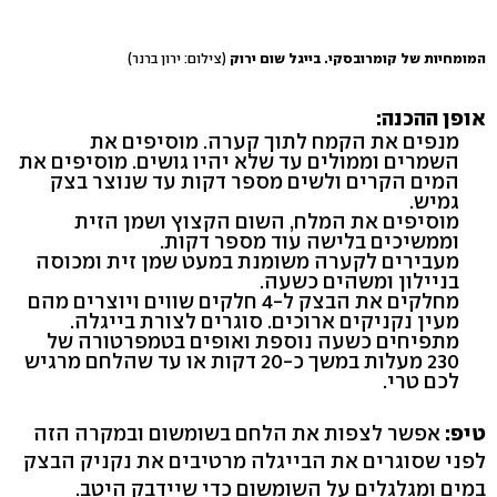
המומחיות של קומרובסקי. בייגל שום ירוק
(צילום: ירון ברנר)
אופן ההכנה:
מנפים את הקמח לתוך קערה. מוסיפים את
השמרים וממולים עד שלא יהיו גושים. מוסיפים את
המים הקרים ולשים מספר דקות עד שנוצר בצק
גמיש.
מוסיפים את המלח, השום הקצוץ ושמן הזית
וממשיכים בלישה עוד מספר דקות.
מעבירים לקערה משומנת במעט שמן זית ומכוסה
בניילון ומשהים כשעה.
מחלקים את הבצק ל-4 חלקים שווים ויוצרים מהם
מעין נקניקים ארוכים. סוגרים לצורת בייגלה.
מתפיחים כשעה נוספת ואופים בטמפרטורה של
230 מעלות במשך כ-20 דקות או עד שהלחם מרגיש
לכם טרי.
טיפ:
אפשר לצפות את הלחם בשומשום ובמקרה הזה
לפני שסוגרים את הבייגלה מרטיבים את נקניק הבצק
במים ומגלגלים על השומשום כדי שיידבק היטב.