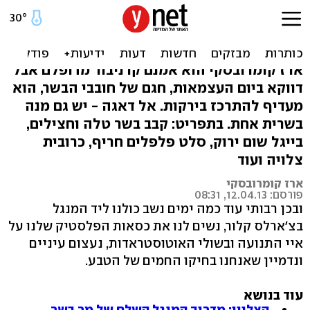
חגיגה לצמחונים: ארז מכין
סלטים קלויים
ארז קומרובסקי הוא אמנם קרניבור מדופלם אבל
דווקא ביום העצמאות, חגם של חובבי הבשר, הוא
מעדיף להתרכז בירקות. אל דאגה - יש גם מנה
בשרית אחת. בתפריט: קבב בשר טלה וחצילים,
בייגל שום ירוק, סלט פלפלים חריף, כרובית
צלויה ועוד
ארז קומרובסקי
פורסם: 12.04.13, 08:31
ובכן רבותי עוד כמה ימים נשב כולנו ליד המנגל
בצ'ארלס קלור, נשים לנו את כסאות הפלסטיק שלנו על
איי התנועה ובשולי האוטוסטראדות, נעצום עיניים
ונדמיין שאנחנו בחיקו החמים של הטבע.
עוד בנושא
הצליין: מדריך המנגל השלם של מר בשר