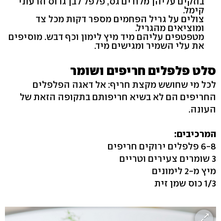
בוזקים עליהן מלח ים גס, פלפל לבן גרוס וזרעוני
קימל.
צולים על גריל הפחמים מספר דקות מכל צד
ומוציאים מהגריל.
מטפטפים עליהם מיד מיץ לימון וכף דבש. מוסיפים
את עלי השמיר ומגישים מיד.
סלט פלפלים חריפים ושומר
לכל מי שחושש מקצת חריף: אל דאגה הפלפלים
החריפים הם לא בשיא חריפותם בתקופה הזאת של
העונה.
המרכיבים:
6-8 פלפלים ירוקים חריפים
3 שומרים צעירים וטריים
מיץ מ-2 לימונים
1/3 כוס שמן זית