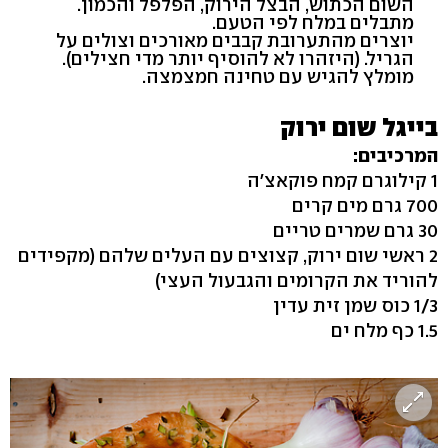
השום הכתוש, הבצל הירוק, הפלפל והכמון.
מתבלים במלח לפי הטעם.
יוצרים מהתערובת קבבים מאורכים וצולים על
הגריל. (היזהרו לא להוסיף יותר מדי חצילים).
מומלץ להגיש עם טחינה חמצמצה.
בייגל שום ירוק
המרכיבים:
1 קילוגרם קמח פוקאצ'ה
700 גרם מים קרים
30 גרם שמרים טריים
2 ראשי שום ירוק, קצוצים עם העלים שלהם (מקפידים
להוריד את הקרומים והגבעול העצי)
1/3 כוס שמן זית עדין
1.5 כף מלח ים